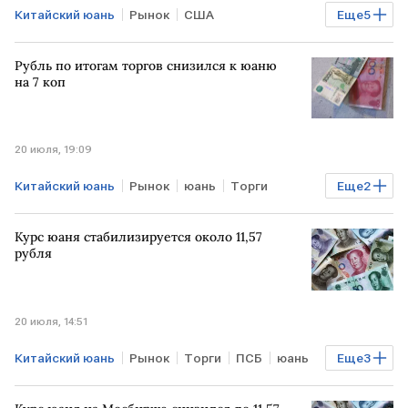
Китайский юань
Рынок
США
Еще
5
"БКС Мир инвестиций"
юань
рубль
Рубль по итогам торгов снизился к юаню
валюта
Торги
на 7 коп
20 июля, 19:09
Китайский юань
Рынок
юань
Торги
Еще
2
Мосбиржа
рубль
Курс юаня стабилизируется около 11,57
рубля
20 июля, 14:51
Китайский юань
Рынок
Торги
ПСБ
юань
Еще
3
рубль
валютные торги
Мосбиржа