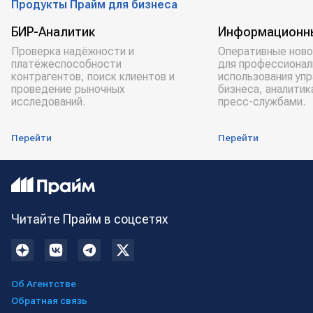
Продукты Прайм для бизнеса
БИР-Аналитик
Информационн
Проверка надёжности и
Оперативные ново
платёжеспособности
для профессионал
контрагентов, поиск клиентов и
использования уп
проведение рыночных
бизнеса, аналитик
исследований.
пресс-службами.
Перейти
Перейти
Читайте Прайм в соцсетях
Об Агентстве
Обратная связь