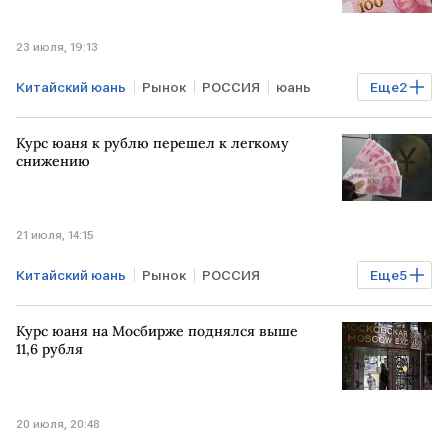
23 июля, 19:13
Китайский юань
Рынок
РОССИЯ
юань
Еще
2
Торги
валюта
Курс юаня к рублю перешел к легкому
снижению
21 июля, 14:15
Китайский юань
Рынок
РОССИЯ
Еще
5
Богдан Зварич
ПСБ
юань
Торги
валюта
Курс юаня на Мосбирже поднялся выше
11,6 рубля
20 июля, 20:48