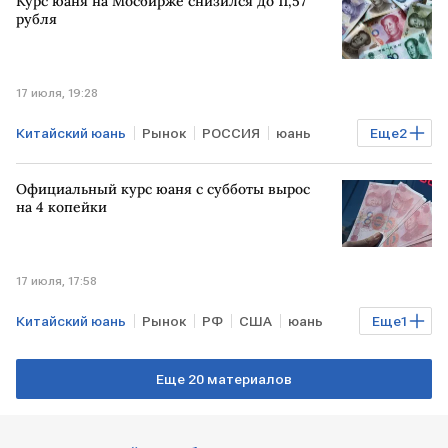
Курс юаня на Мосбирже снизился до 11,57
рубля
17 июля, 19:28
Китайский юань
Рынок
РОССИЯ
юань
Еще
2
рубль
Мосбиржа
Официальный курс юаня с субботы вырос
на 4 копейки
17 июля, 17:58
Китайский юань
Рынок
РФ
США
юань
Еще
1
рубль
Еще 20 материалов