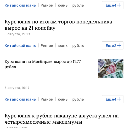
Китайский юань
Рынок
юань
рубль
Еще
4
валюта
Торги
Мосбиржа
Курсы валют
Курс юаня по итогам торгов понедельника
вырос на 21 копейку
3 августа, 19:19
Китайский юань
Рынок
юань
рубль
Еще
2
Торги
валюта
Мосбиржа
Курс юаня на Мосбирже вырос до 11,77
рубля
3 августа, 10:17
Китайский юань
Рынок
юань
рубль
Еще
4
Мосбиржа
РОССИЯ
Курсы валют
валюта
Курс юаня к рублю накануне августа ушел на
четырехмесячные максимумы