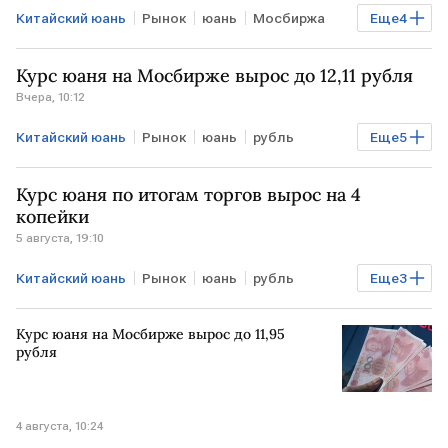
Китайский юань
Рынок
юань
Мосбиржа
Еще
4
Торги
рубль
валюта
Курсы валют
Курс юаня на Мосбирже вырос до 12,11 рубля
Вчера, 10:12
Китайский юань
Рынок
юань
рубль
Еще
5
валюта
Курсы валют
Торги
Мосбиржа
Курс юаня по итогам торгов вырос на 4
РОССИЯ
копейки
5 августа, 19:10
Китайский юань
Рынок
юань
рубль
Еще
3
валюта
Торги
Мосбиржа
Курс юаня на Мосбирже вырос до 11,95
рубля
4 августа, 10:24