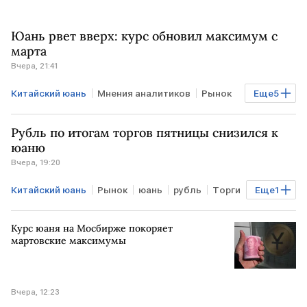
Юань рвет вверх: курс обновил максимум с
марта
Вчера, 21:41
Китайский юань
Мнения аналитиков
Рынок
Еще
5
РФ
КИТАЙ
Минфин
ФНБ
Мосбиржа
Рубль по итогам торгов пятницы снизился к
юаню
Вчера, 19:20
Китайский юань
Рынок
юань
рубль
Торги
Еще
1
Мосбиржа
Курс юаня на Мосбирже покоряет
мартовские максимумы
Вчера, 12:23