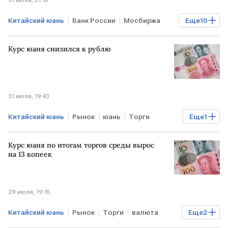
31 июля, 21:18
Китайский юань
Банк России
Мосбиржа
Еще
10
МОСКВА
КИТАЙ
Рынок
РФ
Курс юаня снизился к рублю
Мнения аналитиков
рубль
юань
валюта
Торги
индекс Мосбиржи
31 июля, 19:43
Китайский юань
Рынок
юань
Торги
Еще
1
биржа
Мосбиржа
Курс юаня по итогам торгов среды вырос
на 13 копеек
29 июля, 19:15
Китайский юань
Рынок
Торги
валюта
Еще
2