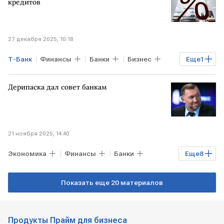
Магнит
кредитов
27 декабря 2025, 10:18
Т-Банк
Финансы
Банки
Бизнес
Еще
1
Сбербанк
Дерипаска дал совет банкам
21 ноября 2025, 14:40
Экономика
Финансы
Банки
Еще
8
Бизнес
РФ
Олег Дерипаска
Показать еще 20 материалов
Вячеслав Володин
Эльвира Набиуллина
Ozon
Продукты Прайм для бизнеса