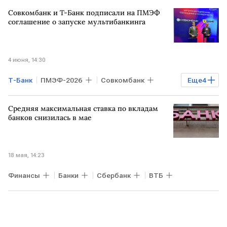
Downdetector
Технологии
Совкомбанк и Т-Банк подписали на ПМЭФ
соглашение о запуске мультибанкинга
4 июня, 14:30
Т-Банк
ПМЭФ-2026
Совкомбанк
Еще
4
РОССИЯ
Финансы
ПМЭФ
Средняя максимальная ставка по вкладам
Банки
банков снизилась в мае
18 мая, 14:23
Финансы
Банки
Сбербанк
ВТБ