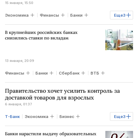
15 января, 15:50
Экономика
Финансы
Банки
Еще
3
Сбербанк
ВТБ
РОССИЯ
В крупнейших российских банках
снизились ставки по вкладам
13 января, 20:09
Финансы
Банки
Сбербанк
ВТБ
Правительство хочет усилить контроль за
доставкой товаров для взрослых
6 января, 01:37
Т-Банк
Экономика
Бизнес
Еще
3
РОССИЯ
РФ
Минцифры
Банки нарастили выдачу образовательных