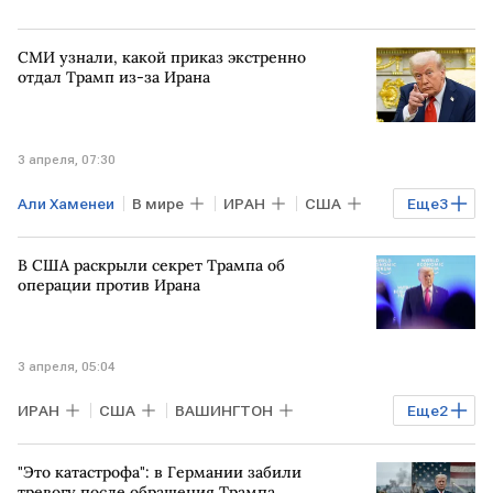
СМИ узнали, какой приказ экстренно
отдал Трамп из-за Ирана
3 апреля, 07:30
Али Хаменеи
В мире
ИРАН
США
Еще
3
ВАШИНГТОН
Дональд Трамп
В США раскрыли секрет Трампа об
Bloomberg
операции против Ирана
3 апреля, 05:04
ИРАН
США
ВАШИНГТОН
Еще
2
Дональд Трамп
В мире
"Это катастрофа": в Германии забили
тревогу после обращения Трампа