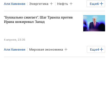
Али Хаменеи
Энергетика
Нефть
Еще
6
Бизнес
ИРАН
БЛИЖНИЙ ВОСТОК
"Буквально сжигает". Шаг Трампа против
РФ
Дмитрий Медведев
Совбез
Ирана шокировал Запад
4 апреля, 23:35
Али Хаменеи
Мировая экономика
Еще
4
ИРАН
США
Тегеран
Дональд Трамп
Spiegel