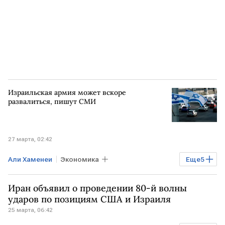
Израильская армия может вскоре
развалиться, пишут СМИ
27 марта, 02:42
Али Хаменеи
Экономика
Еще
5
Мировая экономика
Общество
Иран объявил о проведении 80-й волны
ИРАН
ИЗРАИЛЬ
США
ударов по позициям США и Израиля
25 марта, 06:42