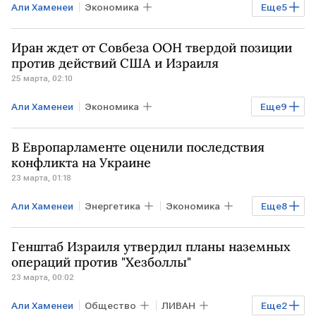
Али Хаменеи
Экономика
Еще
5
Мировая экономика
Общество
Иран ждет от Совбеза ООН твердой позиции
ИРАН
США
ИЗРАИЛЬ
против действий США и Израиля
25 марта, 02:10
Али Хаменеи
Экономика
Еще
9
Мировая экономика
США
ИРАН
В Европарламенте оценили последствия
ИЗРАИЛЬ
Аббас Аракчи
Ван И
конфликта на Украине
23 марта, 01:18
МИД
ООН
МИД РФ
Али Хаменеи
Энергетика
Экономика
Еще
8
Мировая экономика
ИРАН
Генштаб Израиля утвердил планы наземных
УКРАИНА
Ормузский пролив
операций против "Хезболлы"
23 марта, 00:02
Тьерри Мариани
ЕС
ООН
ВТО
Али Хаменеи
Общество
ЛИВАН
Еще
2