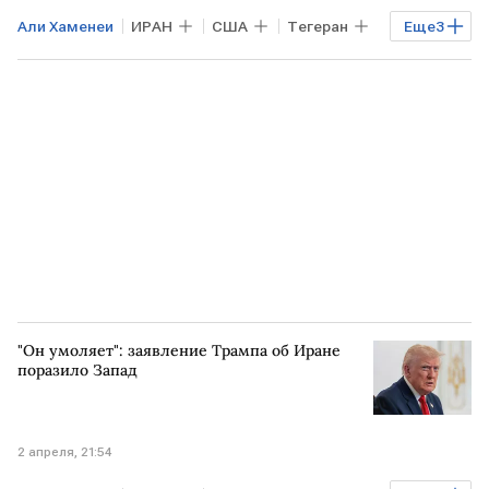
Али Хаменеи
ИРАН
США
Тегеран
Еще
3
Дональд Трамп
Такер Карлсон
ЦРУ
"Он умоляет": заявление Трампа об Иране
поразило Запад
2 апреля, 21:54