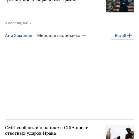
3 апреля, 04:17
Али Хаменеи
Мировая экономика
Еще
5
ИРАН
США
Тегеран
Дональд Трамп
НАТО
Spiegel
СМИ сообщили о панике в США после
ответных ударов Ирана