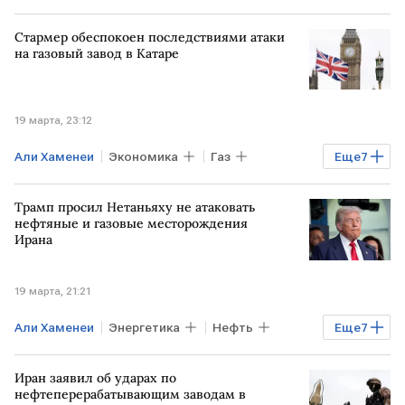
ИЗРАИЛЬ
ИРАН
Стармер обеспокоен последствиями атаки
на газовый завод в Катаре
19 марта, 23:12
Али Хаменеи
Экономика
Газ
Еще
7
Нефть
ИРАН
КАТАР
Трамп просил Нетаньяху не атаковать
БЛИЖНИЙ ВОСТОК
Кир Стармер
нефтяные и газовые месторождения
Ирана
Дональд Трамп
QatarEnergy
ООН
19 марта, 21:21
Али Хаменеи
Энергетика
Нефть
Еще
7
Газ
ИРАН
США
ИЗРАИЛЬ
Иран заявил об ударах по
Дональд Трамп
Биньямин Нетаньяху
нефтеперерабатывающим заводам в