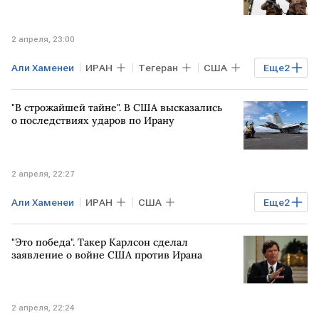
2 апреля, 23:00
Али Хаменеи
ИРАН
Тегеран
США
Еще
2
Пит Хегсет
Дональд Трамп
"В строжайшей тайне". В США высказались
о последствиях ударов по Ирану
2 апреля, 22:27
Али Хаменеи
ИРАН
США
Еще
2
ВАШИНГТОН
Дуглас Макгрегор
"Это победа". Такер Карлсон сделал
заявление о войне США против Ирана
2 апреля, 22:24