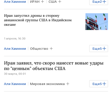
Али Хаменеи
ИРАН
США
Еще
2
ВАШИНГТОН
Дональд Трамп
Иран запустил дроны в сторону
авианосной группы США в Индийском
океане
1 апреля, 16:30
Али Хаменеи
Общество
Еще
5
Мировая экономика
ИРАН
США
Иран заявил, что скоро нанесет новые удары
БЛИЖНИЙ ВОСТОК
ООН
по "ценным" объектам США
30 марта, 00:01
Али Хаменеи
Мировая экономика
Еще
5
Экономика
ИРАН
США
БЛИЖНИЙ ВОСТОК
ООН