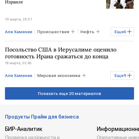
Израиле
ООН
19 марта, 20:57
Али Хаменеи
Происшествия
Нефть
Еще
6
ИРАН
ИЗРАИЛЬ
США
КСИР
Посольство США в Иерусалиме оценило
НПЗ
ООН
готовность Ирана сражаться до конца
18 марта, 02:45
Али Хаменеи
Мировая экономика
Еще
9
Экономика
США
ИЗРАИЛЬ
Показать еще 20 материалов
ИРАН
Дональд Трамп
Владимир Путин
Washington Post
Продукты Прайм для бизнеса
МИД РФ
МИД
БИР-Аналитик
Информационн
Проверка надёжности и
Оперативные ново