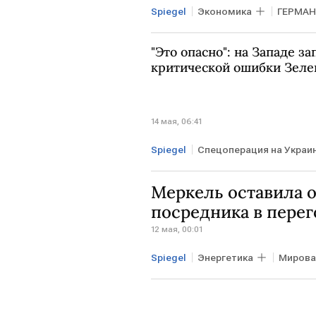
Spiegel
Экономика
ГЕРМА
"Это опасно": на Западе з
критической ошибки Зеле
14 мая, 06:41
Spiegel
Спецоперация на Украи
Владимир Зеленский
НАБУ
Меркель оставила 
УКРАИНА
посредника в перег
12 мая, 00:01
Spiegel
Энергетика
Мирова
ФРГ
ЕВРОПА
Ангела М
ЕС
Евросовет