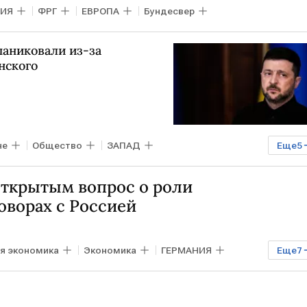
НИЯ
ФРГ
ЕВРОПА
Бундесвер
апаниковали из-за
нского
не
Общество
ЗАПАД
Еще
5
Киевская область
Мировая экономика
открытым вопрос о роли
оворах с Россией
я экономика
Экономика
ГЕРМАНИЯ
Еще
7
еркель
Владимир Путин
Герхард Шредер