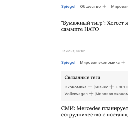
Spiegel
Общество
Мировая
"Бумажный тигр": Хегсет 
саммите НАТО
19 июня, 05:02
Spiegel
Мировая экономика
ГЕРМАНИЯ
Пит Хегсет
Связанные теги
Экономика
Бизнес
ЕВРО
Volkswagen
Мировая эконо
СМИ: Mercedes планирует
сотрудничество с постав