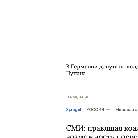
В Германии депутаты по
Путина
11 мая, 04:58
Spiegel
РОССИЯ
Мировая э
Герхард Шредер
Владимир 
СМИ: правящая коа
возможность поср