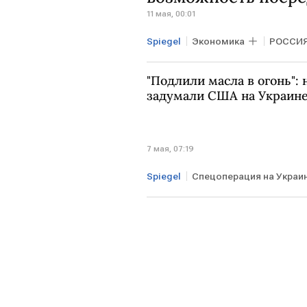
11 мая, 00:01
Spiegel
Экономика
РОССИ
ЕВРОПА
ФРГ
Владимир
"Подлили масла в огонь": 
задумали США на Украин
7 мая, 07:19
Spiegel
Спецоперация на Украи
ЗАПАД
Дональд Трамп