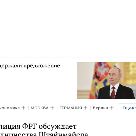
ддержали предложение
кономика
МОСКВА
ГЕРМАНИЯ
Берлин
Еще
4
Путин
ЕС
Евросовет
лиция ФРГ обсуждает
едничества Штайнмайера