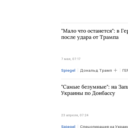
"Мало что останется": в Г
после удара от Трампа
7 мая, 07:17
Spiegel
Дональд Трамп
ГЕ
США
Фридрих Мерц
"Самые безумные": на Зап
Украины по Донбассу
23 апреля, 07:24
Spiegel
Спецоперация на Украи