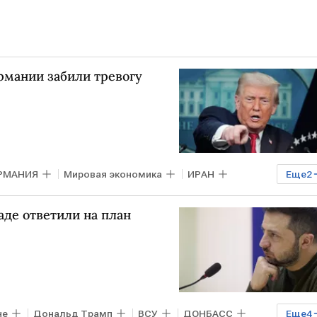
ермании забили тревогу
РМАНИЯ
Мировая экономика
ИРАН
Еще
2
аде ответили на план
не
Дональд Трамп
ВСУ
ДОНБАСС
Еще
4