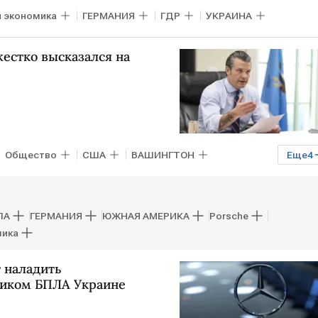
 экономика
ГЕРМАНИЯ
ГДР
УКРАИНА
жестко высказался на
Общество
США
ВАШИНГТОН
Еще
4
НАТО
Bild
ПА
ГЕРМАНИЯ
ЮЖНАЯ АМЕРИКА
Porsche
мика
 наладить
щиком БПЛА Украине