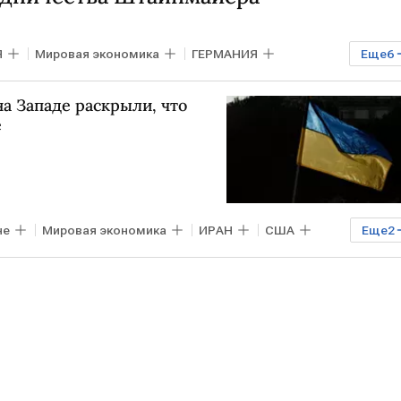
Я
Мировая экономика
ГЕРМАНИЯ
Еще
6
 Путин
Герхард Шредер
Евросовет
ЕС
на Западе раскрыли, что
е
не
Мировая экономика
ИРАН
США
Еще
2