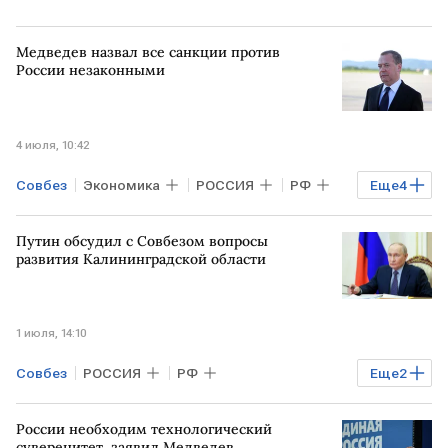
Медведев назвал все санкции против
России незаконными
4 июля, 10:42
Совбез
Экономика
РОССИЯ
РФ
Еще
4
ЗАПАД
Дмитрий Медведев
Путин обсудил с Совбезом вопросы
Владимир Путин
ООН
развития Калининградской области
1 июля, 14:10
Совбез
РОССИЯ
РФ
Еще
2
Владимир Путин
Татьяна Голикова
России необходим технологический
суверенитет, заявил Медведев