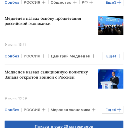
Совбез
РОССИЯ
Общество
РФ
Еще
3
Дмитрий Медведев
Единая Россия
Медведев назвал основу процветания
Финансы
российской экономики
9 июня, 13:41
Совбез
РОССИЯ
Дмитрий Медведев
Еще
1
Единая Россия
Медведев назвал санкционную политику
Запада открытой войной с Россией
9 июня, 13:39
Совбез
РОССИЯ
Мировая экономика
Еще
6
ЗАПАД
МОСКВА
РФ
Показать еще 20 материалов