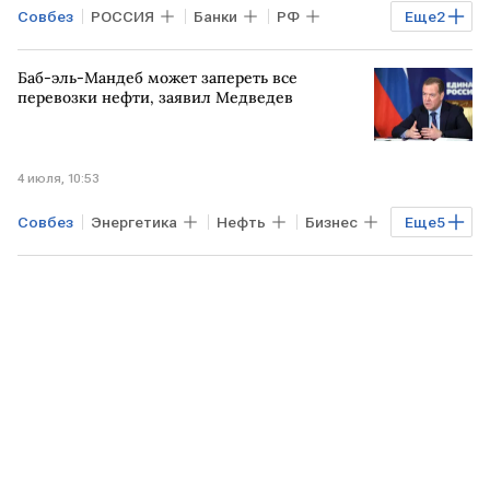
Совбез
РОССИЯ
Банки
РФ
Еще
2
Дмитрий Медведев
Единая Россия
Баб-эль-Мандеб может запереть все
перевозки нефти, заявил Медведев
4 июля, 10:53
Совбез
Энергетика
Нефть
Бизнес
Еще
5
ИРАН
БЛИЖНИЙ ВОСТОК
РФ
Дмитрий Медведев
Али Хаменеи