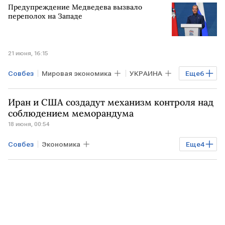
Предупреждение Медведева вызвало
ФИНЛЯНДИЯ
Дмитрий Медведев
переполох на Западе
Юрий Ушаков
Урсула фон дер Ляйен
21 июня, 16:15
Совбез
Мировая экономика
УКРАИНА
Еще
6
ЗАПАД
Общество
Киев
Иран и США создадут механизм контроля над
Андрей Воробьев
Дмитрий Медведев
соблюдением меморандума
18 июня, 00:54
ВСУ
Совбез
Экономика
Еще
4
Мировая экономика
ИРАН
США
Тегеран
ООН