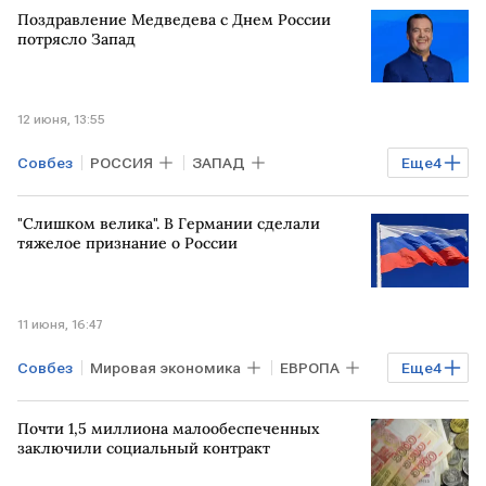
Поздравление Медведева с Днем России
Владимир Путин
ЕС
потрясло Запад
12 июня, 13:55
Совбез
РОССИЯ
ЗАПАД
Еще
4
ГЕРМАНИЯ
Дмитрий Медведев
"Слишком велика". В Германии сделали
Владимир Путин
Урсула фон дер Ляйен
тяжелое признание о России
ЕС
11 июня, 16:47
Совбез
Мировая экономика
ЕВРОПА
Еще
4
ГЕРМАНИЯ
САКСОНИЯ
Почти 1,5 миллиона малообеспеченных
Владимир Путин
ЕС
заключили социальный контракт