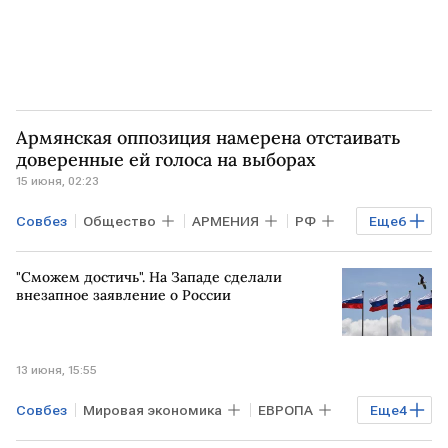
Армянская оппозиция намерена отстаивать
доверенные ей голоса на выборах
15 июня, 02:23
Совбез
Общество
АРМЕНИЯ
РФ
Еще
6
Ереван
Никол Пашинян
"Сможем достичь". На Западе сделали
Дмитрий Медведев
Мария Захарова
внезапное заявление о России
ЦИК
Конституционный суд
13 июня, 15:55
Совбез
Мировая экономика
ЕВРОПА
Еще
4
ЗАПАД
ГЕРМАНИЯ