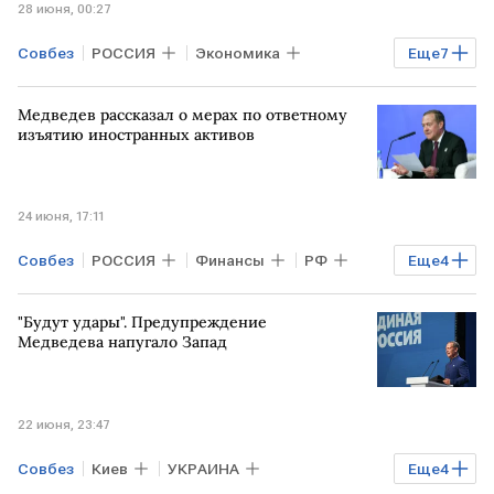
28 июня, 00:27
Совбез
РОССИЯ
Экономика
Еще
7
Общество
МОСКВА
РФ
Медведев рассказал о мерах по ответному
Дмитрий Медведев
Владимир Путин
изъятию иностранных активов
Единая Россия
Госдума
24 июня, 17:11
Совбез
РОССИЯ
Финансы
РФ
Еще
4
САНКТ-ПЕТЕРБУРГ
"Будут удары". Предупреждение
Дмитрий Медведев
Единая Россия
Медведева напугало Запад
активы
22 июня, 23:47
Совбез
Киев
УКРАИНА
Еще
4