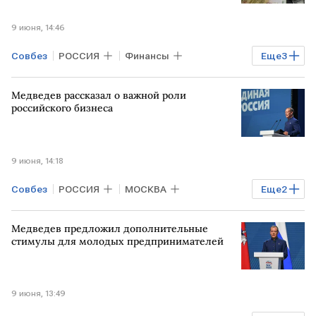
9 июня, 14:46
Совбез
РОССИЯ
Финансы
Еще
3
МОСКВА
Дмитрий Медведев
Медведев рассказал о важной роли
Единая Россия
Общество
российского бизнеса
9 июня, 14:18
Совбез
РОССИЯ
МОСКВА
Еще
2
Дмитрий Медведев
Единая Россия
Медведев предложил дополнительные
стимулы для молодых предпринимателей
9 июня, 13:49