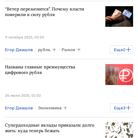
“Ветер переменится”. Почему власти
поверили в силу рубля
9 октября 2025, 03:03
Егор Диашов
рубль
Рынок
Еще
2
Опора России
Курсы валют
Названы главные преимущества
цифрового рубля
26 июля 2025, 02:02
Егор Диашов
Экономика
Еще
3
Опора России
Владимир Путин
Супердоходные вклады приказали долго
Технологии
цифровой рубль
жить: куда теперь бежать