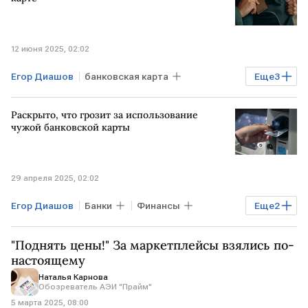
12 июня 2025, 02:02
Егор Диашов
банковская карта
Еще
3
Финансы
Общество
Опора России
Раскрыто, что грозит за использование
чужой банковской карты
29 апреля 2025, 02:02
Егор Диашов
Банки
Финансы
Еще
2
Общество
банковская карта
"Поднять цены!" За маркетплейсы взялись по-
настоящему
Наталья Карнова
Обозреватель АЭИ "Прайм"
5 марта 2025, 08:00