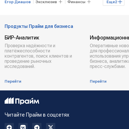
Егор Диашов
Эксклюзив
Финансы
Еще
2
личный кошелек
Вклады
Продукты Прайм для бизнеса
БИР-Аналитик
Информационн
Проверка надёжности и
Оперативные ново
платёжеспособности
для профессионал
контрагентов, поиск клиентов и
использования уп
проведение рыночных
бизнеса, аналитик
исследований.
пресс-службами.
Перейти
Перейти
Читайте Прайм в соцсетях