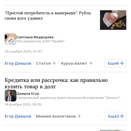
"Простой потребитель в выигрыше". Рубль
снова всех удивил
Светлана Медведева
Обозреватель АЭИ "Прайм"
24 ноября 2025, 07:07
Егор Диашов
Статья
Курсы валют
Еще
6
реальный эффективный курс рубля
ЕС
Кредитка или рассрочка: как правильно
КИТАЙ
ТУРЦИЯ
купить товар в долг
Диашов Егор
Наталья Ващелюк
Опора России
Генеральный директор инвестиционной компании "Диалот"
14 ноября 2025, 05:05
Егор Диашов
Мнения аналитиков
Еще
2
Банки
Финансы
рассрочка