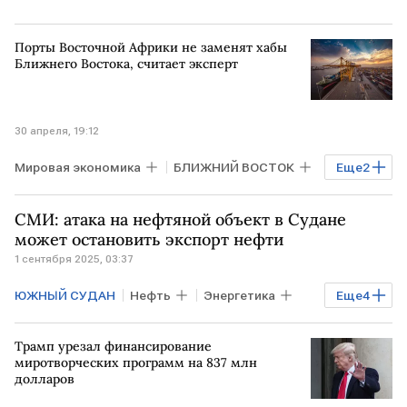
Порты Восточной Африки не заменят хабы
Ближнего Востока, считает эксперт
30 апреля, 19:12
Мировая экономика
БЛИЖНИЙ ВОСТОК
Еще
2
ТАНЗАНИЯ
Кения
СМИ: атака на нефтяной объект в Судане
может остановить экспорт нефти
1 сентября 2025, 03:37
ЮЖНЫЙ СУДАН
Нефть
Энергетика
Еще
4
Мировая экономика
СУДАН
Трамп урезал финансирование
Красное море
МККК
миротворческих программ на 837 млн
долларов