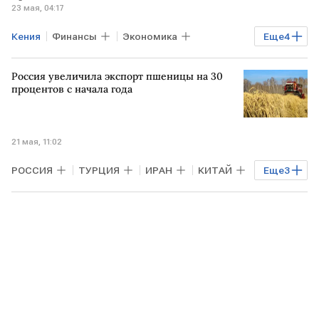
23 мая, 04:17
Кения
Финансы
Экономика
Еще
4
Мировая экономика
ИРАН
ИРАК
Россия увеличила экспорт пшеницы на 30
Всемирный банк
процентов с начала года
21 мая, 11:02
РОССИЯ
ТУРЦИЯ
ИРАН
КИТАЙ
Еще
3
Агроэкспорт
пшеница
агропромышленный комплекс