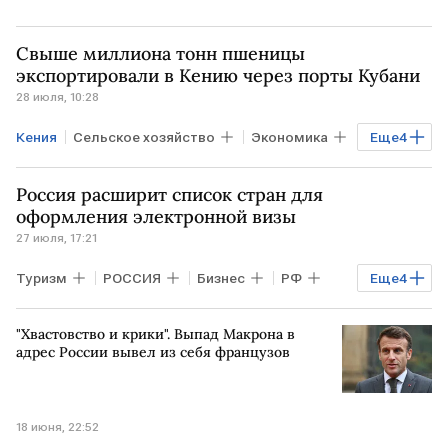
Свыше миллиона тонн пшеницы
экспортировали в Кению через порты Кубани
28 июля, 10:28
Кения
Сельское хозяйство
Экономика
Еще
4
Бизнес
Краснодарский край
Россия расширит список стран для
КАВКАЗ
FESCO
оформления электронной визы
27 июля, 17:21
Туризм
РОССИЯ
Бизнес
РФ
Еще
4
ЭФИОПИЯ
ТАНЗАНИЯ
МИД РФ
"Хвастовство и крики". Выпад Макрона в
МИД
адрес России вывел из себя французов
18 июня, 22:52