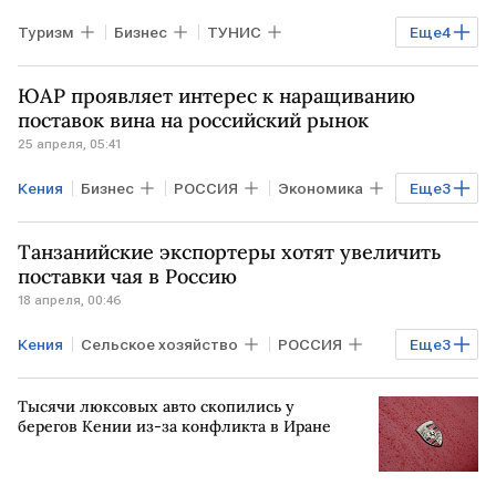
Туризм
Бизнес
ТУНИС
Еще
4
МАРОККО
Занзибар
АТОР
ЮАР проявляет интерес к наращиванию
Anex
поставок вина на российский рынок
25 апреля, 05:41
Кения
Бизнес
РОССИЯ
Экономика
Еще
3
ЮАР
НОВОРОССИЙСК
FESCO
Танзанийские экспортеры хотят увеличить
поставки чая в Россию
18 апреля, 00:46
Кения
Сельское хозяйство
РОССИЯ
Еще
3
Экономика
ТАНЗАНИЯ
МОСКВА
Тысячи люксовых авто скопились у
берегов Кении из-за конфликта в Иране