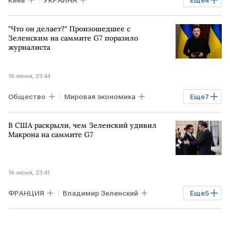
Владимир Зеленский
ЕС
"Что он делает?" Произошедшее с
Владимир Путин
ФРАНЦИЯ
Зеленским на саммите G7 поразило
журналиста
Дональд Трамп
16 июня, 23:44
Общество
Мировая экономика
Еще
7
ИРЛАНДИЯ
ФРАНЦИЯ
УКРАИНА
В США раскрыли, чем Зеленский удивил
Владимир Путин
Владимир Зеленский
Макрона на саммите G7
Дональд Трамп
ЕС
16 июня, 23:41
ФРАНЦИЯ
Владимир Зеленский
Еще
5
Дональд Трамп
ЕС
УКРАИНА