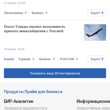
21 марта, 23:08
Экономика
Бизнес
Еще
7
Мировая экономика
ИРАН
США
Посол Уганды оценил возможность
БЛИЖНИЙ ВОСТОК
Bild
Porsche
прямого авиасообщения с Россией
Volkswagen
14 марта, 15:54
Кения
Туризм
Бизнес
РОССИЯ
Еще
2
Уганда
МОСКВА
Показать еще 20 материалов
Продукты Прайм для бизнеса
БИР-Аналитик
Информационн
Проверка надёжности и
Оперативные ново