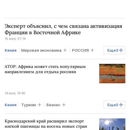
Эксперт объяснил, с чем связана активизация
Франции в Восточной Африке
15 мая, 07:14
Кения
Мировая экономика
РОССИЯ
Еще
3
ФРАНЦИЯ
АЛЖИР
НАТО
АТОР: Африка может стать популярным
направлением для отдыха россиян
14 мая, 10:40
Кения
Туризм
Бизнес
Еще
5
БЛИЖНИЙ ВОСТОК
АФРИКА
АТОР
Краснодарский край расширил экспорт
ООН
РОССИЯ
мягкой пшеницы на восемь новых стран