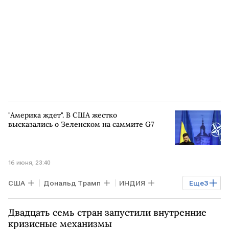
Брюссель
Эммануэль Макрон
"Америка ждет". В США жестко
высказались о Зеленском на саммите G7
16 июня, 23:40
США
Дональд Трамп
ИНДИЯ
Еще
3
БРАЗИЛИЯ
Владимир Зеленский
Двадцать семь стран запустили внутренние
Марко Рубио
кризисные механизмы