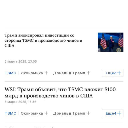
Трамп анонсировал инвестиции со
стороны TSMC в производство чипов в
США
3 марта 2025, 23:05
TSMC
Экономика
Дональд Трамп
Еще
3
США
Тайвань
микроэлектроника
WSJ: Трамп объявит, что TSMC вложит $100
млрд в производство чипов в США
3 марта 2025, 18:36
TSMC
Экономика
Дональд Трамп
Еще
4
США
Технологии