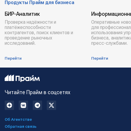
Продукты Прайм для бизнеса
БИР-Аналитик
Информационн
Проверка надёжности и
Оперативные ново
платёжеспособности
для профессионал
контрагентов, поиск клиентов и
использования уп
проведение рыночных
бизнеса, аналитик
исследований.
пресс-службами.
Перейти
Перейти
Читайте Прайм в соцсетях
Об Агентстве
Обратная связь