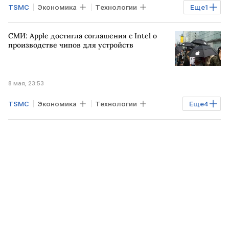
TSMC
Экономика
Технологии
Еще
1
Финансы
СМИ: Apple достигла соглашения с Intel о
производстве чипов для устройств
8 мая, 23:53
TSMC
Экономика
Технологии
Еще
4
США
Калифорния
Дональд Трамп
Apple
SpaceX