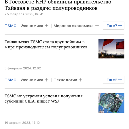
В Госсовете КНР обвинили правительство
микроэлектроника
ТАЙВАНЬ
Тайваня в раздаче полупроводников
26 февраля 2025, 06:41
TSMC
Экономика
Мировая экономика
Еще
7
Тайвань
КИТАЙ
США
Тайваньская TSMC стала крупнейшим в
Нэнси Пелоси
Дональд Трамп
мире производителем полупроводников
Госсовет
фонд
5 февраля 2024, 12:02
TSMC
Экономика
Технологии
Еще
2
Тайвань
полупроводники
TSMC не устроили условия получения
субсидий США, пишет WSJ
19 апреля 2023, 17:10