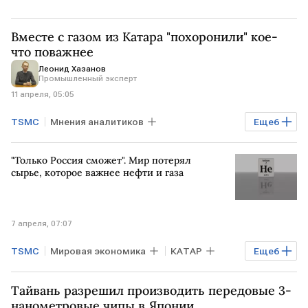
Вместе с газом из Катара "похоронили" кое-
что поважнее
Леонид Хазанов
Промышленный эксперт
11 апреля, 05:05
TSMC
Мнения аналитиков
Еще
6
Мировая экономика
США
КАТАР
"Только Россия сможет". Мир потерял
ИРАН
Газпром
СНГ
сырье, которое важнее нефти и газа
7 апреля, 07:07
TSMC
Мировая экономика
КАТАР
Еще
6
КИТАЙ
АЛЖИР
Тайвань разрешил производить передовые 3-
Анастасия Прикладова
QatarEnergy
нанометровые чипы в Японии