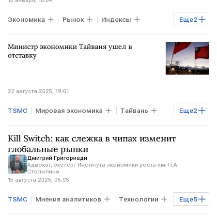
Экономика
Рынок
Индексы
Еще
2
Торги
США
Министр экономики Тайваня ушел в
отставку
22 августа 2025, 19:01
TSMC
Мировая экономика
Тайвань
Еще
2
США
КИТАЙ
Kill Switch: как слежка в чипах изменит
глобальные рынки
Дмитрий Григориади
Адвокат, эксперт Института экономики роста им. П.А.
Столыпина
15 августа 2025, 05:05
TSMC
Мнения аналитиков
Технологии
Еще
5
США
ВАШИНГТОН
КИТАЙ
ЕС