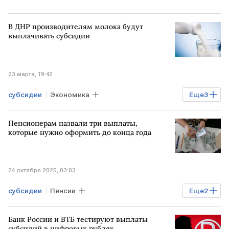
В ДНР производителям молока будут
выплачивать субсидии
23 марта, 19:42
субсидии
Экономика
Еще
3
Сельское хозяйство
Денис Пушилин
Пенсионерам назвали три выплаты,
ДНР
которые нужно оформить до конца года
24 октября 2025, 03:03
субсидии
Пенсии
Еще
2
социальные выплаты
Банк России и ВТБ тестируют выплаты
Юлия Финогенова
ФНС России
субсидий в цифровых рублях