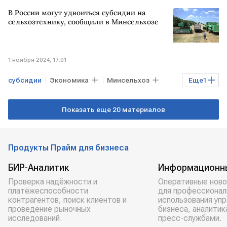
Татьяна Голикова
регионы России
В России могут удвоиться субсидии на
сельхозтехнику, сообщили в Минсельхозе
1 ноября 2024, 17:01
субсидии
Экономика
Минсельхоз
Еще
1
сельхозтехника
Показать еще 20 материалов
Продукты Прайм для бизнеса
БИР-Аналитик
Информационн
Проверка надёжности и
Оперативные ново
платёжеспособности
для профессионал
контрагентов, поиск клиентов и
использования уп
проведение рыночных
бизнеса, аналитик
исследований.
пресс-службами.