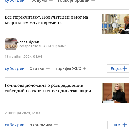
субсидии
Госдума
госкорпорации
Все пересчитают. Получателей льгот на
квартплату ждут перемены
Олег Обухов
Обозреватель АЭИ "Прайм"
13 ноября 2024, 04:04
субсидии
Статья
тарифы ЖКХ
Еще
4
ЖКУ
коммунальные услуги
Голикова доложила о распределении
потребители коммунальных услуг
субсидий на укрепление единства нации
Эксклюзив
2 ноября 2024, 12:58
субсидии
Экономика
Еще
1