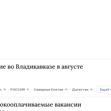
е во Владикавказе в августе
с
РОССИЯ
Северная Осетия
Дагестан
Еще
2
РСТ
окооплачиваемые вакансии