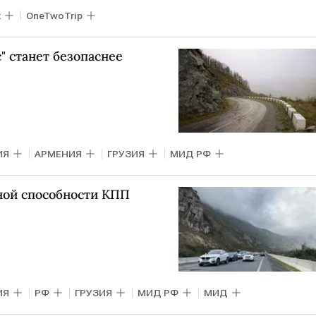
к
OneTwoTrip
" станет безопаснее
ИЯ
АРМЕНИЯ
ГРУЗИЯ
МИД РФ
ной способности КПП
ИЯ
РФ
ГРУЗИЯ
МИД РФ
МИД