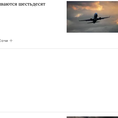
иваются шестьдесят
Сочи