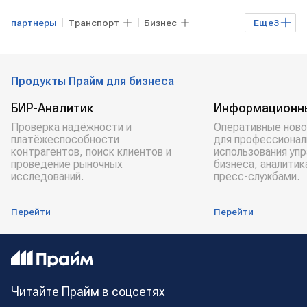
партнеры
Транспорт
Бизнес
Еще
3
Александр Новак
Севморпуть
транзит грузов
Продукты Прайм для бизнеса
БИР-Аналитик
Информационн
Проверка надёжности и
Оперативные ново
платёжеспособности
для профессионал
контрагентов, поиск клиентов и
использования уп
проведение рыночных
бизнеса, аналитик
исследований.
пресс-службами.
Перейти
Перейти
Читайте Прайм в соцсетях