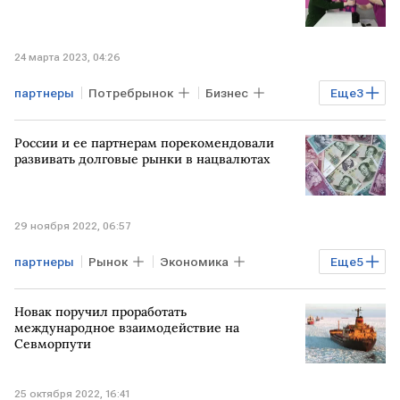
24 марта 2023, 04:26
партнеры
Потребрынок
Бизнес
Еще
3
Экономика
Wildberries
России и ее партнерам порекомендовали
Разногласия
развивать долговые рынки в нацвалютах
29 ноября 2022, 06:57
партнеры
Рынок
Экономика
Еще
5
Мировая экономика
АКРА
Новак поручил проработать
долговой рынок
развитие
международное взаимодействие на
Севморпути
Курсы валют
25 октября 2022, 16:41