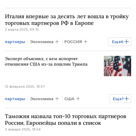
Италия впервые за десять лет вошла в тройку
торговых партнеров РФ в Европе
2 марта 2025, 09:15
партнеры
Экономика
РОССИЯ
Еще
6
ИТАЛИЯ
ЕВРОПА
Бизнес
Эксперт объяснил, с кем испортят
БЕЛОРУССИЯ
ЕС
торговля
отношения США из-за пошлин Трампа
12 февраля 2025, 18:07
партнеры
Экономика
США
Еще
1
пошлины
Таможня назвала топ-10 торговых партнеров
России. Европейцы попали в список
2 января 2025, 18:54