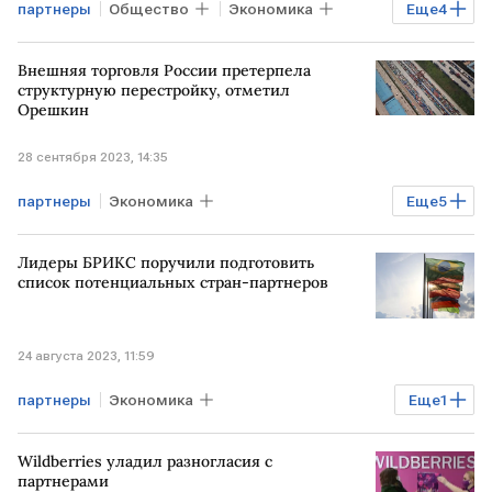
партнеры
Общество
Экономика
Еще
4
Мировая экономика
УКРАИНА
Внешняя торговля России претерпела
Минфин
ЗАПАД
структурную перестройку, отметил
Орешкин
28 сентября 2023, 14:35
партнеры
Экономика
Еще
5
Мировая экономика
В мире
Лидеры БРИКС поручили подготовить
РОССИЯ
Максим Орешкин
список потенциальных стран-партнеров
торговля
24 августа 2023, 11:59
партнеры
Экономика
Еще
1
расширение БРИКС
Wildberries уладил разногласия с
партнерами