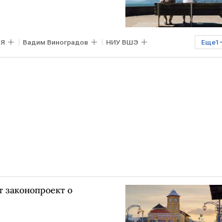
ИЯ
Вадим Виноградов
НИУ ВШЭ
Еще
1
 законопроект о