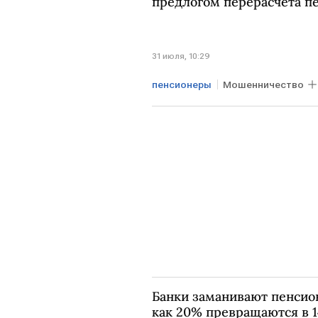
предлогом перерасчета п
31 июля, 10:29
пенсионеры
Мошенничество
Пенсии
МОШЕННИКИ
Банки заманивают пенсио
как 20% превращаются в 