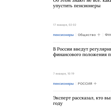
Об этом знают не все: ка
упустить пенсионеры
17 января, 02:02
пенсионеры
Общество
ФН
В России введут регуляр
финансового положения 
7 января, 10:19
пенсионеры
РОССИЯ
Эксперт рассказал, кто вы
году