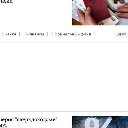
енсий
Банки
Финансы
Социальный фонд
Еще
2
неров "сверхдоходами":
14%