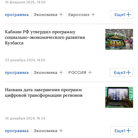
10 февраля 2025, 18:50
программа
Экономика
Евросоюз
Еще
1
помощь
Кабмин РФ утвердил программу
социально-экономического развития
Кузбасса
23 декабря 2024, 14:55
программа
Экономика
РОССИЯ
Еще
3
КУЗБАСС
Правительство РФ
Названа дата завершения программ
развитие
цифровой трансформации регионов
16 декабря 2024, 18:24
программа
Экономика
Еще
1