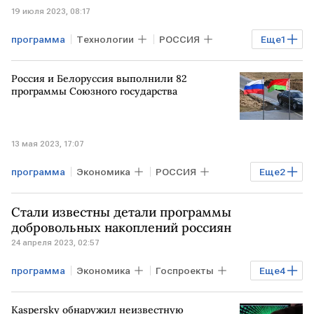
19 июля 2023, 08:17
программа
Технологии
РОССИЯ
Еще
1
хакеры
Россия и Белоруссия выполнили 82
программы Союзного государства
13 мая 2023, 17:07
программа
Экономика
РОССИЯ
Еще
2
БЕЛОРУССИЯ
Союзное государство
Стали известны детали программы
добровольных накоплений россиян
24 апреля 2023, 02:57
программа
Экономика
Госпроекты
Еще
4
Пенсии
Минфин
сбережения
Kaspersky обнаружил неизвестную