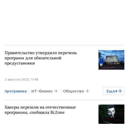
Правительство утвердило перечень
программ для обязательной
предустановки
2 августа 2023, 11:48
программа
ИТ-бизнес
Общество
Еще
4
Бизнес
Технологии
РОССИЯ
Хакеры перешли на отечественные
Правительство РФ
программы, сообщила Bi.Zone