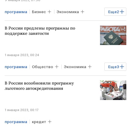
программа
Бизнес
Экономика
Еще
2
Госпроекты
МОСКВА
В России продлены программы по
поддержке занятости
1 января 2023, 00:24
программа
Общество
Экономика
Еще
3
занятость
субсидии
В России возобновили программу
переобучение
льготного автокредитования
1 января 2023, 00:17
программа
кредит