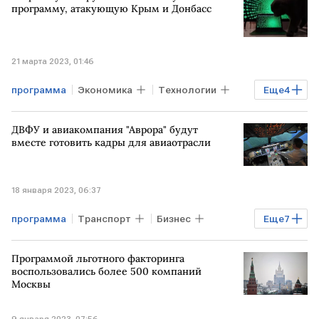
Банк России
программу, атакующую Крым и Донбасс
21 марта 2023, 01:46
программа
Экономика
Технологии
Еще
4
Лаборатория Касперского
атака
ДВФУ и авиакомпания "Аврора" будут
ДОНБАСС
КРЫМ
вместе готовить кадры для авиаотрасли
18 января 2023, 06:37
программа
Транспорт
Бизнес
Еще
7
Экономика
ДВФУ
Программой льготного факторинга
авиакомпания Аврора
образование
воспользовались более 500 компаний
Москвы
Кадры
Подготовка
авиа
9 января 2023, 07:56