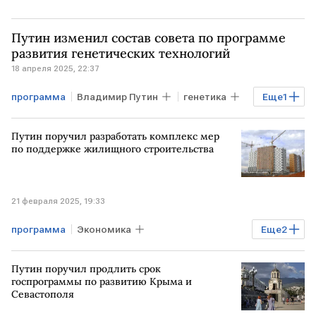
Путин изменил состав совета по программе
развития генетических технологий
18 апреля 2025, 22:37
программа
Владимир Путин
генетика
Еще
1
Технологии
Путин поручил разработать комплекс мер
по поддержке жилищного строительства
21 февраля 2025, 19:33
программа
Экономика
Еще
2
Владимир Путин
Путин поручил продлить срок
жилищное строительство
ИЖС
госпрограммы по развитию Крыма и
Севастополя