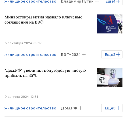
жилищное строительство
Владимир Путин
Еще
1
эскроу-счета
Минвостокразвития назвало ключевые
соглашения на ВЭФ
6 сентября 2024, 05:17
жилищное строительство
ВЭФ-2024
Еще
3
Минвостокразвития
РОССИЯ
"Дом.РФ" увеличил полугодовую чистую
соглашение
прибыль на 35%
9 августа 2024, 12:51
жилищное строительство
Дом.РФ
Еще
3
чистая прибыль
активы
РОССИЯ