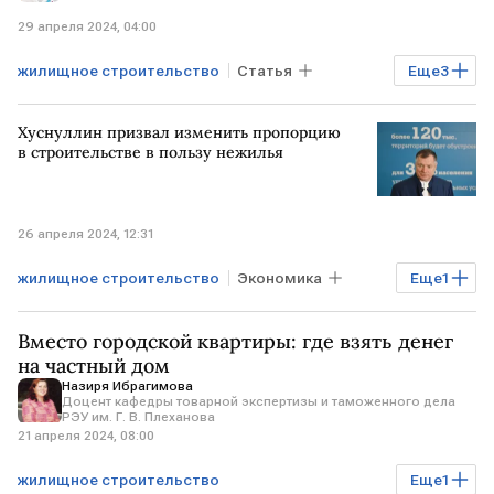
29 апреля 2024, 04:00
жилищное строительство
Статья
Еще
3
строительство
строительство жилья
Хуснуллин призвал изменить пропорцию
Частные дома
в строительстве в пользу нежилья
26 апреля 2024, 12:31
жилищное строительство
Экономика
Еще
1
Марат Хуснуллин
Вместо городской квартиры: где взять денег
на частный дом
Назиря Ибрагимова
Доцент кафедры товарной экспертизы и таможенного дела
РЭУ им. Г. В. Плеханова
21 апреля 2024, 08:00
жилищное строительство
Еще
1