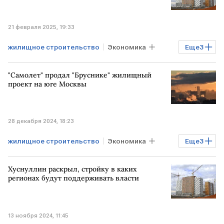
21 февраля 2025, 19:33
жилищное строительство
Экономика
Еще
3
Владимир Путин
программа
ИЖС
"Самолет" продал "Бруснике" жилищный
проект на юге Москвы
28 декабря 2024, 18:23
жилищное строительство
Экономика
Еще
3
РОССИЯ
Недвижимость
Хуснуллин раскрыл, стройку в каких
группа Самолет
регионах будут поддерживать власти
13 ноября 2024, 11:45