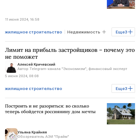
11 июня 2024, 16:58
жилищное строительство
Недвижимость
Еще
3
Михаил Мишустин
жилье
РОССИЯ
Лимит на прибыль застройщиков – почему это
не поможет
Алексей Кричевский
Автор Telegram-канала "Экономизм", финансовый эксперт
5 июня 2024, 08:08
жилищное строительство
Еще
3
Мнения аналитиков
Построить и не разориться: во сколько
строительная отрасль
теперь обойдется россиянину дом мечты
Марат Хуснуллин
Ульяна Крайняя
Обозреватель АЭИ "Прайм"