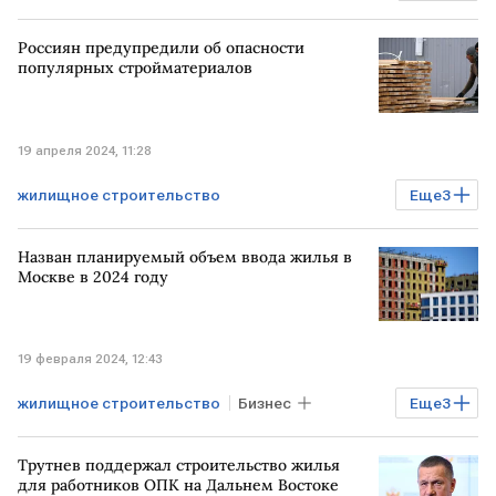
Мнения аналитиков
Россиян предупредили об опасности
популярных стройматериалов
19 апреля 2024, 11:28
жилищное строительство
Еще
3
стройматериалы
Назван планируемый объем ввода жилья в
строительство жилья
Москве в 2024 году
ремонт жилых домов
ремонт
19 февраля 2024, 12:43
жилищное строительство
Бизнес
Еще
3
Недвижимость
жилье
МОСКВА
Трутнев поддержал строительство жилья
для работников ОПК на Дальнем Востоке