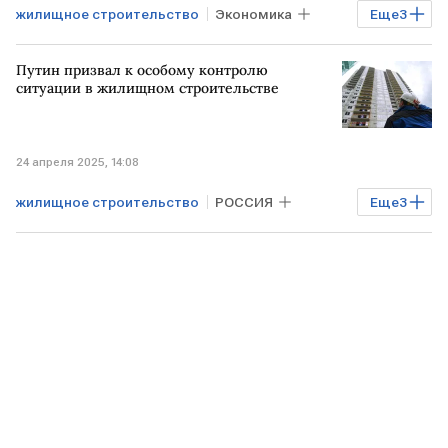
жилищное строительство
Экономика
Еще
3
Марат Хуснуллин
замедление
Путин призвал к особому контролю
заявление
ситуации в жилищном строительстве
24 апреля 2025, 14:08
жилищное строительство
РОССИЯ
Еще
3
Владимир Путин
Недвижимость
строительство