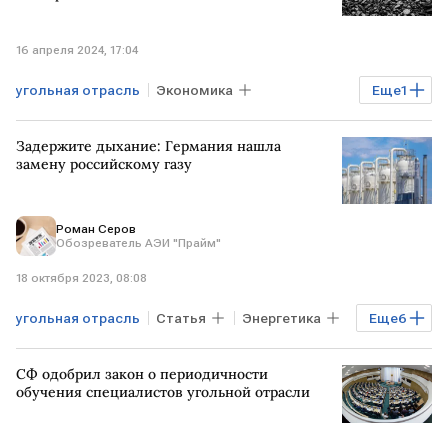
16 апреля 2024, 17:04
угольная отрасль
Экономика
Еще
1
господдержка
Задержите дыхание: Германия нашла
замену российскому газу
Роман Серов
Обозреватель АЭИ "Прайм"
18 октября 2023, 08:08
угольная отрасль
Статья
Энергетика
Еще
6
Эксклюзив
Экономика
СФ одобрил закон о периодичности
Мировая экономика
Газ
обучения специалистов угольной отрасли
угольная генерация
поставки газа