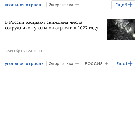
угольная отрасль
Энергетика
Еще
6
РОССИЯ
КУЗБАСС
РФ
В России ожидают снижения числа
Сергей Цивилев
Антон Силуанов
сотрудников угольной отрасли к 2027 году
Росстат
угольная промышленность
1 октября 2024, 19:11
угольная отрасль
Энергетика
РОССИЯ
Еще
1
добыча угля