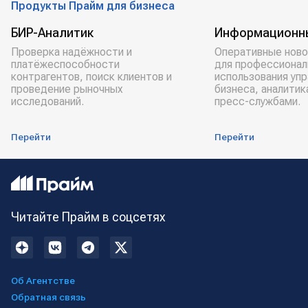
Продукты Прайм для бизнеса
БИР-Аналитик
Информационн
Проверка надёжности и
Оперативные ново
платёжеспособности
для профессионал
контрагентов, поиск клиентов и
использования уп
проведение рыночных
бизнеса, аналитик
исследований.
пресс-службами.
Перейти
Перейти
Читайте Прайм в соцсетях
Об Агентстве
Обратная связь