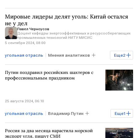
Мировые лидеры делят уголь: Китай остался
не у дел
Павел Черноусов
Доцент кафедры энергоэффективных и ресурсосберегающих
промышленных технологий НИТУ МИСИС
5 сентября 2024, 08:00
угольная отрасль
Мнения аналитиков
Еще
2
уголь
коксующийся уголь
Путин поздравил российских шахтеров с
профессиональным праздником
25 августа 2024, 06:10
угольная отрасль
Владимир Путин
Еще
1
поздравление
Россия за два месяца нарастила морской
экспорт угля, пишут СМИ