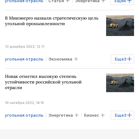
угольная отрасль
Статья
Энергетика
Еще
6
Эксклюзив
Газ
Рынок товаров
В Минэнерго назвали стратегическую цель
АЗИЯ
поставки угля
поставки газа
угольной промышленности
13 декабря 2022, 12:11
угольная отрасль
Экономика
Еще
3
Промышленность
РОССИЯ
Новак отметил высокую степень
добыча угля
устойчивости российской угольной
отрасли
10 октября 2022, 14:15
угольная отрасль
Энергетика
Бизнес
Еще
3
Экономика
Александр Новак
уголь