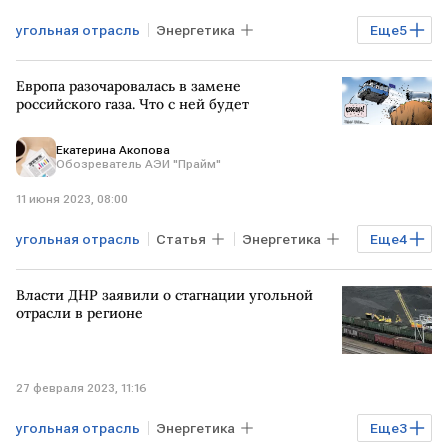
угольная отрасль
Энергетика
Еще
5
Экономика
Промышленность
Европа разочаровалась в замене
Кадры
дефицит
Минэнерго РФ
российского газа. Что с ней будет
Екатерина Акопова
Обозреватель АЭИ "Прайм"
11 июня 2023, 08:00
угольная отрасль
Статья
Энергетика
Еще
4
Эксклюзив
Газ
уголь
Власти ДНР заявили о стагнации угольной
Рынок товаров
отрасли в регионе
27 февраля 2023, 11:16
угольная отрасль
Энергетика
Еще
3