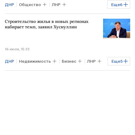
ДНР
Общество
ЛНР
Еще
6
Херсонская область
УКРАИНА
Строительство жилья в новых регионах
Госдума
Авто
РОССИЯ
набирает темп, заявил Хуснуллин
Запорожская область
16 июля, 15:33
ДНР
Недвижимость
Бизнес
ЛНР
Еще
5
Херсонская область
Марат Хуснуллин
Владимир Путин
Запорожская область
жилье