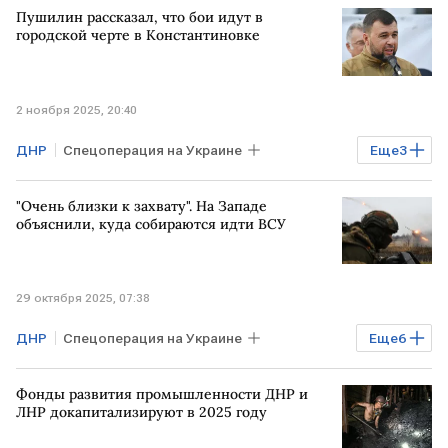
Пушилин рассказал, что бои идут в
ВСУ
городской черте в Константиновке
2 ноября 2025, 20:40
ДНР
Спецоперация на Украине
Еще
3
РОССИЯ
Константиновка
"Очень близки к захвату". На Западе
Денис Пушилин
ВС РФ
объяснили, куда собираются идти ВСУ
29 октября 2025, 07:38
ДНР
Спецоперация на Украине
Еще
6
УКРАИНА
Красноармейск
ВС РФ
Фонды развития промышленности ДНР и
окружение
Минобороны РФ
ЛНР докапитализируют в 2025 году
Скотт Риттер