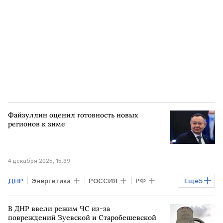
Пенсии
Файзуллин оценил готовность новых
регионов к зиме
4 декабря 2025, 15:39
ДНР
Энергетика
РОССИЯ
РФ
Еще
5
Запорожская область
Ирек Файзуллин
В ДНР ввели режим ЧС из-за
Михаил Мишустин
ЛНР
повреждений Зуевской и Старобешевской