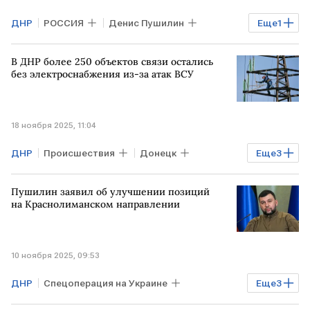
ДНР
РОССИЯ
Денис Пушилин
Еще
1
Энергетика
В ДНР более 250 объектов связи остались
без электроснабжения из-за атак ВСУ
18 ноября 2025, 11:04
ДНР
Происшествия
Донецк
Еще
3
Денис Пушилин
ВСУ
Пушилин заявил об улучшении позиций
удар ВСУ по Феодосии
на Краснолиманском направлении
10 ноября 2025, 09:53
ДНР
Спецоперация на Украине
Еще
3
РОССИЯ
Денис Пушилин
ВС РФ