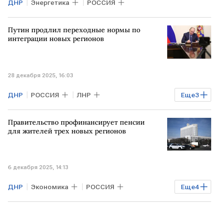
ДНР
Энергетика
РОССИЯ
Путин продлил переходные нормы по
интеграции новых регионов
28 декабря 2025, 16:03
ДНР
РОССИЯ
ЛНР
Еще
3
Херсонская область
Владимир Путин
Правительство профинансирует пенсии
Запорожская область
для жителей трех новых регионов
6 декабря 2025, 14:13
ДНР
Экономика
РОССИЯ
Еще
4
Запорожская область
РФ
ЛНР