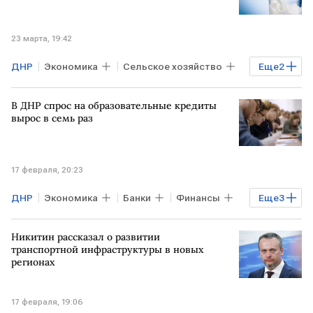
23 марта, 19:42
ДНР
Экономика
Сельское хозяйство
Еще
2
Денис Пушилин
субсидии
В ДНР спрос на образовательные кредиты
вырос в семь раз
17 февраля, 20:23
ДНР
Экономика
Банки
Финансы
Еще
3
Херсонская область
Никитин рассказал о развитии
Запорожская область
Сбербанк
транспортной инфраструктуры в новых
регионах
17 февраля, 19:06