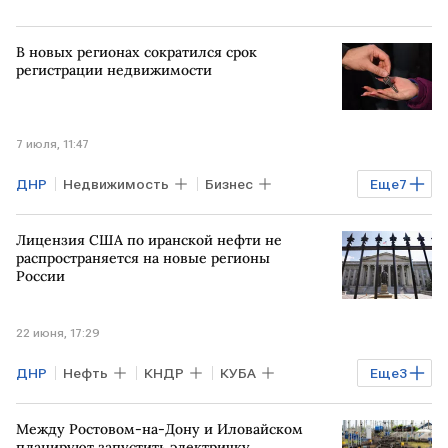
В новых регионах сократился срок
регистрации недвижимости
7 июля, 11:47
ДНР
Недвижимость
Бизнес
Еще
7
РОССИЯ
РФ
ЛНР
Лицензия США по иранской нефти не
Херсонская область
Михаил Мишустин
распространяется на новые регионы
России
Росреестр
Запорожская область
22 июня, 17:29
ДНР
Нефть
КНДР
КУБА
Еще
3
КРЫМ
ЛНР
США
Минфин США
Между Ростовом-на-Дону и Иловайском
планируют запустить электричку