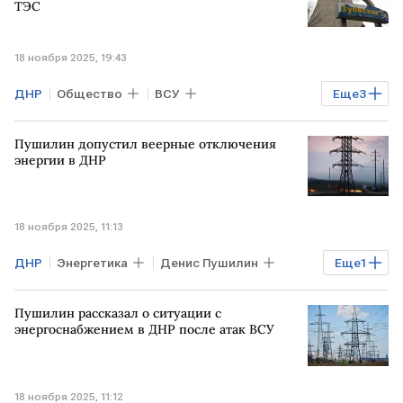
ТЭС
Херсонская область
18 ноября 2025, 19:43
ДНР
Общество
ВСУ
Еще
3
Денис Пушилин
РОССИЯ
Пушилин допустил веерные отключения
энергетика
энергии в ДНР
18 ноября 2025, 11:13
ДНР
Энергетика
Денис Пушилин
Еще
1
энергоснабжение
Пушилин рассказал о ситуации с
энергоснабжением в ДНР после атак ВСУ
18 ноября 2025, 11:12