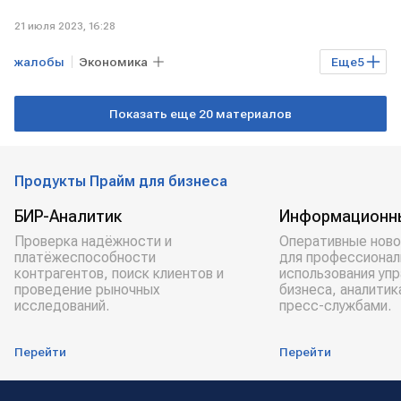
21 июля 2023, 16:28
жалобы
Экономика
Еще
5
Мировая экономика
УКРАИНА
Показать еще 20 материалов
таможня
ЕВРОПА
политика
Продукты Прайм для бизнеса
БИР-Аналитик
Информационн
Проверка надёжности и
Оперативные ново
платёжеспособности
для профессионал
контрагентов, поиск клиентов и
использования уп
проведение рыночных
бизнеса, аналитик
исследований.
пресс-службами.
Перейти
Перейти