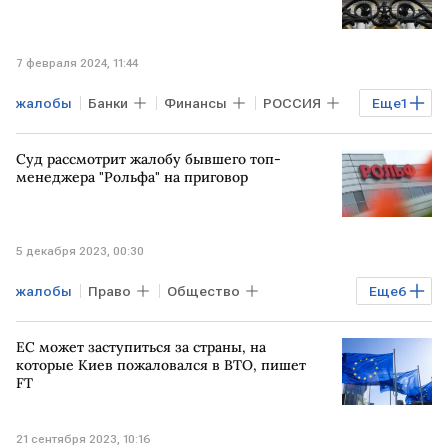
7 февраля 2024, 11:44
жалобы
Банки
Финансы
РОССИЯ
Еще
1
услуги
Суд рассмотрит жалобу бывшего топ-
менеджера "Рольфа" на приговор
5 декабря 2023, 00:30
жалобы
Право
Общество
Еще
6
Потребрынок
Бизнес
Экономика
ЕС может заступиться за страны, на
Мосгорсуд
Рольф
приговор
которые Киев пожаловался в ВТО, пишет
FT
21 сентября 2023, 10:16