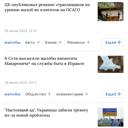
ЦБ опубликовал ренкинг страховщиков по
уровню жалоб их клиентов на ОСАГО
25 июля 2023, 12:13
жалобы
Авто
Банки
Финансы
Еще
6
Бизнес
Экономика
РОССИЯ
В Сети высмеяли жалобы иноагента
страховщики
ОСАГО
Банк России
Макаревича* на службы быта в Израиле
25 июля 2023, 03:11
жалобы
Общество
комментарии
Еще
2
иноагенты
ИЗРАИЛЬ
"Настоящий ад". Украинцы забили тревогу
из-за новой проблемы