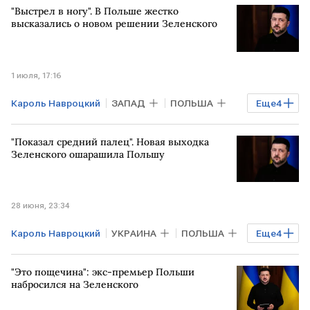
"Выстрел в ногу". В Польше жестко
Киев
высказались о новом решении Зеленского
1 июля, 17:16
Кароль Навроцкий
ЗАПАД
ПОЛЬША
Еще
4
Андрей Мельник
Владимир Зеленский
"Показал средний палец". Новая выходка
НАТО
УКРАИНА
Зеленского ошарашила Польшу
28 июня, 23:34
Кароль Навроцкий
УКРАИНА
ПОЛЬША
Еще
4
Киевская область
"Это пощечина": экс-премьер Польши
Владимир Зеленский
ВСУ
ЕП
набросился на Зеленского