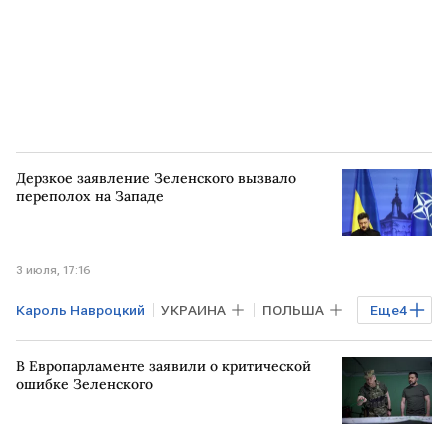
Дерзкое заявление Зеленского вызвало
переполох на Западе
3 июля, 17:16
Кароль Навроцкий
УКРАИНА
ПОЛЬША
Еще
4
Владимир Зеленский
ЕС
Киев
В Европарламенте заявили о критической
Андрей Мельник
ошибке Зеленского