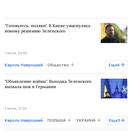
"Готовьтесь, поляки". В Киеве ужаснулись
новому решению Зеленского
1 июля, 23:05
Кароль Навроцкий
Общество
Еще
6
Мировая экономика
УКРАИНА
"Объявление войны". Выходка Зеленского
Киев
ПОЛЬША
Андрей Мельник
вызвала шок в Германии
Верховный суд
1 июля, 17:20
Кароль Навроцкий
ПОЛЬША
УКРАИНА
Еще
3
Андрей Мельник
Владимир Зеленский