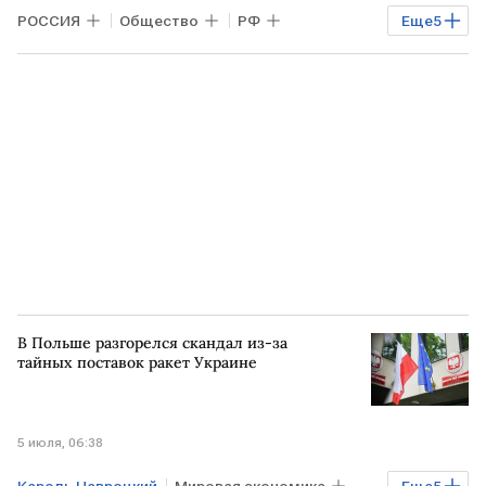
РОССИЯ
Общество
РФ
Еще
5
ЕВРОПА
УКРАИНА
Владимир Зеленский
Дмитрий Песков
Дональд Туск
ВСУ
В Польше разгорелся скандал из-за
тайных поставок ракет Украине
5 июля, 06:38
Кароль Навроцкий
Мировая экономика
Еще
5