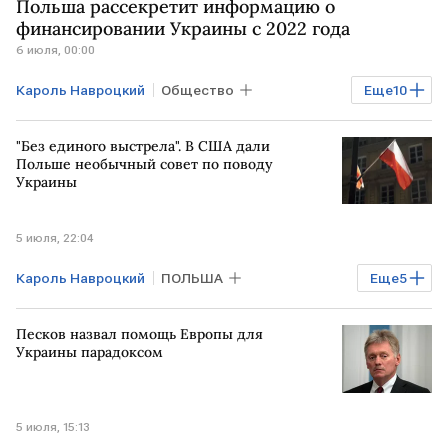
Польша рассекретит информацию о
финансировании Украины с 2022 года
6 июля, 00:00
Кароль Навроцкий
Общество
Еще
10
Экономика
РОССИЯ
УКРАИНА
"Без единого выстрела". В США дали
ПОЛЬША
США
Дональд Туск
Польше необычный совет по поводу
Украины
Анджей Дуда
НАТО
МИД РФ
МИД
5 июля, 22:04
Кароль Навроцкий
ПОЛЬША
Еще
5
Владимир Зеленский
НАТО
ВСУ
Песков назвал помощь Европы для
Киев
УКРАИНА
Украины парадоксом
5 июля, 15:13