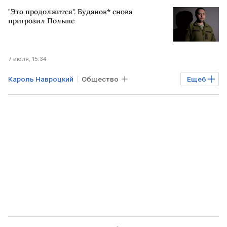
Экономика
РОССИЯ
ПОЛЬША
"Это продолжится". Буданов* снова
РФ
Сейм
пригрозил Польше
7 июля, 15:34
Кароль Навроцкий
Общество
Еще
6
ПОЛЬША
Киев
Андрей Мельник
Владимир Зеленский
ВСУ
Росфинмониторинг
Киевская область