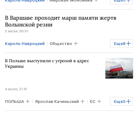
УКРАИНА
ПОЛЬША
Киев
В Варшаве проходит марш памяти жертв
New York Times
НАТО
Волынской резни
5 июля, 00:01
Кароль Навроцкий
Общество
Еще
8
Экономика
Мировая экономика
В Польше выступили с угрозой в адрес
ПОЛЬША
Киев
УКРАИНА
Украины
Владимир Зеленский
Андрей Мельник
ВСУ
4 июля, 21:41
ПОЛЬША
Ярослав Качиньский
ЕС
Еще
5
ВСУ
Дональд Туск
УКРАИНА
Киев
Андрей Мельник