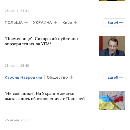
28 июня, 23:31
ПОЛЬША
УКРАИНА
Киев
Еще
4
Владимир Зеленский
Дональд Туск
"Посмешище": Сикорский публично
Матеуш Моравецкий
ВСУ
опозорился из-за УПА*
28 июня, 05:48
Кароль Навроцкий
Общество
Еще
8
Мировая экономика
ПОЛЬША
"Не союзники". На Украине жестко
Жешув
УКРАИНА
высказались об отношениях с Польшей
Радослав Сикорский
Владимир Зеленский
МИД
ВСУ
26 июня, 23:03