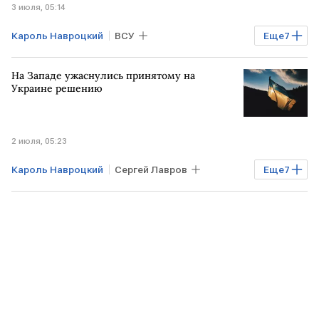
3 июля, 05:14
Кароль Навроцкий
ВСУ
Еще
7
Владимир Зеленский
Андрей Мельник
На Западе ужаснулись принятому на
СЛОВАКИЯ
ПОЛЬША
УКРАИНА
Украине решению
Общество
Мировая экономика
2 июля, 05:23
Кароль Навроцкий
Сергей Лавров
Еще
7
Андрей Мельник
ФРГ
УКРАИНА
ЗАПАД
Мировая экономика
Общество
ВСУ