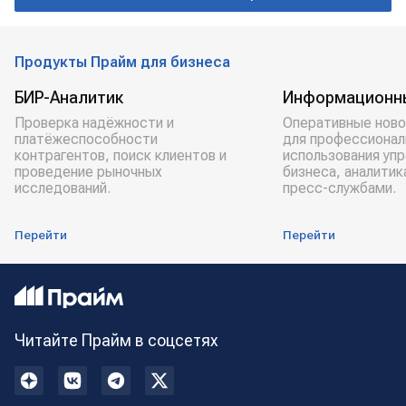
Киевская область
Андрей Мельник
Росфинмониторинг
ВСУ
Продукты Прайм для бизнеса
Владимир Зеленский
БИР-Аналитик
Информационн
Проверка надёжности и
Оперативные ново
платёжеспособности
для профессионал
контрагентов, поиск клиентов и
использования уп
проведение рыночных
бизнеса, аналитик
исследований.
пресс-службами.
Перейти
Перейти
Читайте Прайм в соцсетях