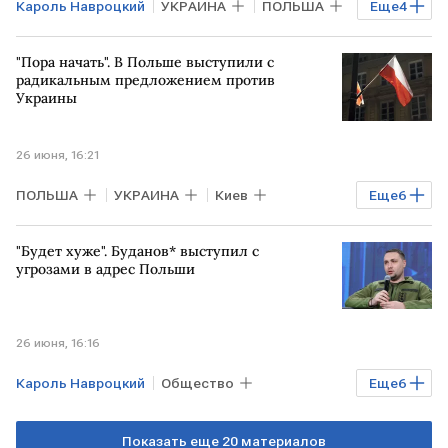
Кароль Навроцкий
УКРАИНА
ПОЛЬША
Еще
4
Киев
Владимир Зеленский
ЕС
"Пора начать". В Польше выступили с
ВСУ
радикальным предложением против
Украины
26 июня, 16:21
ПОЛЬША
УКРАИНА
Киев
Еще
6
Владимир Зеленский
"Будет хуже". Буданов* выступил с
Ярослав Качиньский
Петр Порошенко
угрозами в адрес Польши
Росфинмониторинг
ВСУ
ЕС
26 июня, 16:16
Кароль Навроцкий
Общество
Еще
6
ПОЛЬША
УКРАИНА
Показать еще 20 материалов