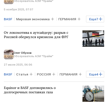
Обозреватель АЭИ "Прайм"
5 ноября 2025, 07:07
BASF
Мировая экономика
ГЕРМАНИЯ
Еще
7
КИТАЙ
США
От локомотива к аутсайдеру: разрыв с
Хаджимурад Белхароев
Россией обернулся кризисом для ФРГ
Анастасия Прикладова
Volkswagen
Олег Обухов
ЕС
Мнения аналитиков
Обозреватель АЭИ "Прайм"
27 июля 2025, 06:06
BASF
Статья
РОССИЯ
ГЕРМАНИЯ
Еще
4
Берлин
Брюссель
ЕС
Equinor и BASF договорились о
Volkswagen
долгосрочных поставках газа