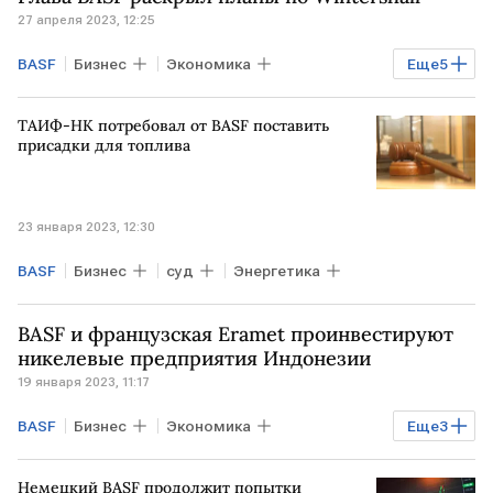
27 апреля 2023, 12:25
BASF
Бизнес
Экономика
Еще
5
Промышленность
ГЕРМАНИЯ
ТАИФ-НК потребовал от BASF поставить
Wintershall Dea
IPO
присадки для топлива
продажа бизнеса
23 января 2023, 12:30
BASF
Бизнес
суд
Энергетика
BASF и французская Eramet проинвестируют
никелевые предприятия Индонезии
19 января 2023, 11:17
BASF
Бизнес
Экономика
Еще
3
Промышленность
ИНДОНЕЗИЯ
Немецкий BASF продолжит попытки