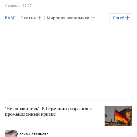
4 апреля, 07:07
BASF
Статья
Мировая экономика
Еще
5
Промышленность
ИРАН
ГЕРМАНИЯ
Financial Times
Bloomberg
"Не справились": В Германии разразился
промышленный кризис
Елена Савельева