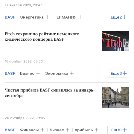
17 января 2023, 23:47
BASF
Энергетика
ГЕРМАНИЯ
Еще
2
энергокризис
убытки
Fitch сохранило рейтинг немецкого
химического концерна BASF
10 ноября 2022, 08:33
BASF
Бизнес
Экономика
Еще
3
Промышленность
Fitch
рейтинг
Чистая прибыль BASF снизилась за январь-
сентябрь
26 октября 2022, 09:45
BASF
Финансы
Бизнес
прибыль
Еще
1