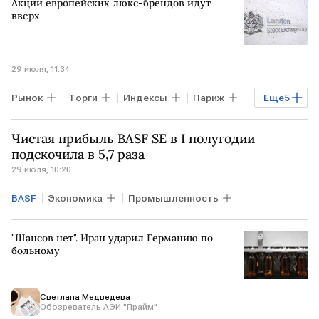
Акции европейских люкс-брендов идут
вверх
29 июля, 11:34
Рынок
Торги
Индексы
Париж
Еще
5
ЕВРОПА
КИТАЙ
DAX
Gucci
Чистая прибыль BASF SE в I полугодии
Danone
подскочила в 5,7 раза
29 июля, 10:20
BASF
Экономика
Промышленность
"Шансов нет". Иран ударил Германию по
больному
Светлана Медведева
Обозреватель АЭИ "Прайм"