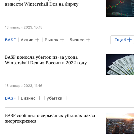
Eramet
вывести Wintershall Dea на биржу
18 января 2023, 15:15
BASF
Акции
Рынок
Бизнес
Еще
6
Экономика
Промышленность
BASF понесла убыток из-за ухода
РОССИЯ
IPO
Wintershall Dea
Wintershall Dea из России в 2022 году
продажа доли
18 января 2023, 11:46
BASF
Бизнес
убытки
BASF сообщил о серьезных убытках из-за
энергокризиса