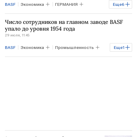
BASF
Экономика
ГЕРМАНИЯ
Еще
6
Bloomberg
ING
Черное море
Число сотрудников на главном заводе BASF
ШВЕЙЦАРИЯ
Мировая экономика
упало до уровня 1954 года
29 июля, 11:45
Бизнес
BASF
Экономика
Промышленность
Еще
1
ГЕРМАНИЯ