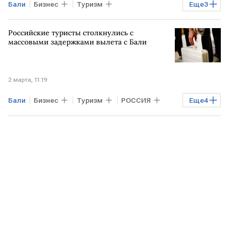
Бали
Бизнес
Туризм
Еще
3
БЛИЖНИЙ ВОСТОК
КАТАР
Российские туристы столкнулись с
Turkish Airlines
массовыми задержками вылета с Бали
2 марта, 11:19
Бали
Бизнес
Туризм
РОССИЯ
Еще
4
Дубай
США
МОСКВА
МИД РФ