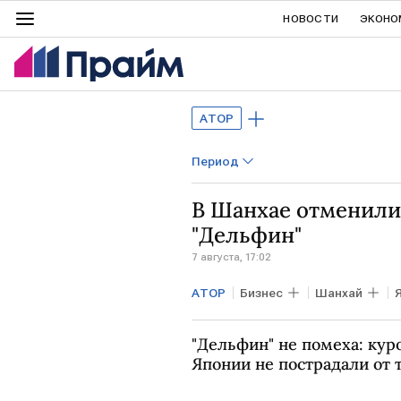
НОВОСТИ
ЭКОНО
АТОР
Период
В Шанхае отменили
"Дельфин"
7 августа, 17:02
АТОР
Бизнес
Шанхай
"Дельфин" не помеха: ку
Японии не пострадали от 