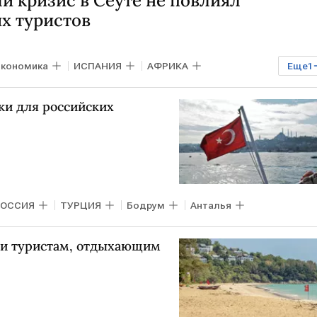
й кризис в Сеуте не повлиял
х туристов
кономика
ИСПАНИЯ
АФРИКА
Еще
1
ки для российских
РОССИЯ
ТУРЦИЯ
Бодрум
Анталья
ии туристам, отдыхающим