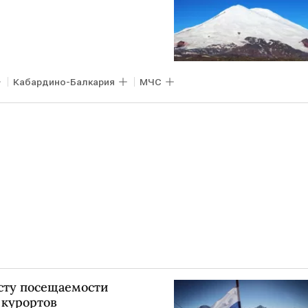
Кабардино-Балкария
МЧС
осту посещаемости
 курортов