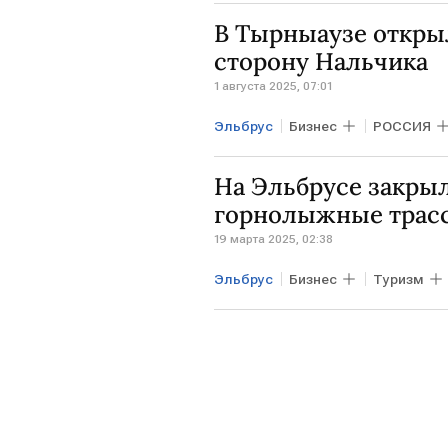
Туризм
Бизнес
МЧС
В Тырныаузе откры
сторону Нальчика
1 августа 2025, 07:01
Эльбрус
Бизнес
РОССИЯ
На Эльбрусе закрыл
горнолыжные трас
19 марта 2025, 02:38
Эльбрус
Бизнес
Туризм