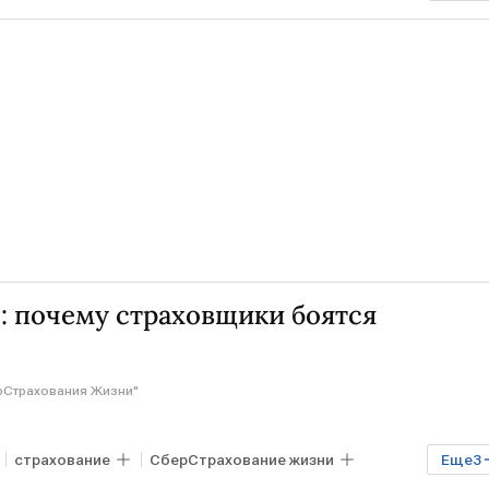
: почему страховщики боятся
рСтрахования Жизни"
страхование
СберСтрахование жизни
Еще
3