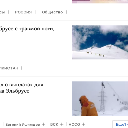
сы
РОССИЯ
Общество
брусе с травмой ноги,
ИКИСТАН
л о выплатах для
на Эльбрусе
Евгений Уфимцев
ВСК
НССО
Еще
1