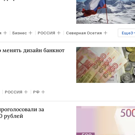
м
Бизнес
РОССИЯ
Северная Осетия
Еще
3
МЧС
 менять дизайн банкнот
РОССИЯ
РФ
роголосовали за
0 рублей