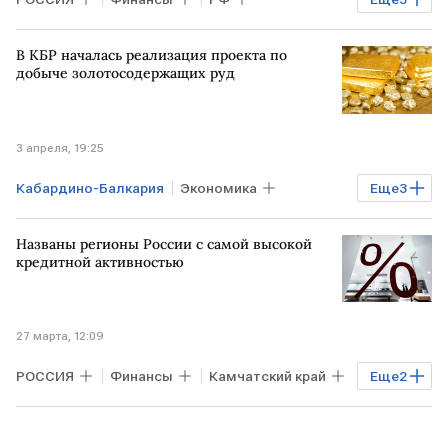
Дагестан
Северная Осетия
В КБР началась реализация проекта по
Николай Шульгинов
Россети
добыче золотосодержащих руд
Госдума
ФНС России
3 апреля, 19:25
Кабардино-Балкария
Экономика
Еще
3
Промышленность
МИХАЙЛОВ
Названы регионы России с самой высокой
Ростех
кредитной активностью
27 марта, 12:09
РОССИЯ
Финансы
Камчатский край
Еще
2
Дагестан
ЧЕЧНЯ