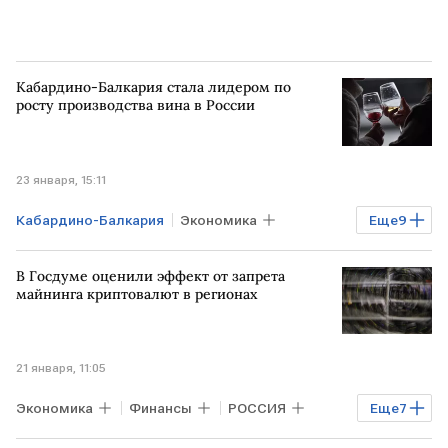
Кабардино-Балкария стала лидером по
росту производства вина в России
23 января, 15:11
Кабардино-Балкария
Экономика
Еще
9
Бизнес
РОССИЯ
В Госдуме оценили эффект от запрета
Краснодарский край
майнинга криптовалют в регионах
Ленинградская область
вино
российское вино
Вино России
21 января, 11:05
виноделие
винодельческая продукция
Экономика
Финансы
РОССИЯ
Еще
7
РФ
Иркутская область
Дагестан