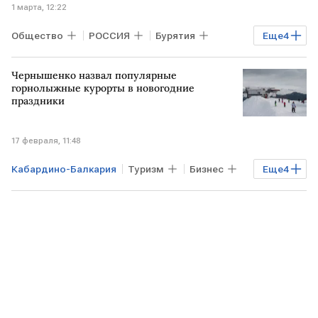
1 марта, 12:22
Общество
РОССИЯ
Бурятия
Еще
4
Забайкалье
РФ
Чернышенко назвал популярные
Николай Шульгинов
Госдума
горнолыжные курорты в новогодние
праздники
17 февраля, 11:48
Кабардино-Балкария
Туризм
Бизнес
Еще
4
РОССИЯ
Краснодарский край
РФ
Дмитрий Чернышенко