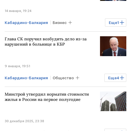
14 января, 19:24
Кабардино-Балкария
Бизнес
Еще
1
Недвижимость
Глава СК поручил возбудить дело из-за
нарушений в больнице в КБР
9 января, 19:51
Кабардино-Балкария
Общество
Еще
4
Бизнес
Здоровье
РФ
Минстрой утвердил норматив стоимости
Александр Бастрыкин
СК РФ
жилья в России на первое полугодие
30 декабря 2025, 23:38