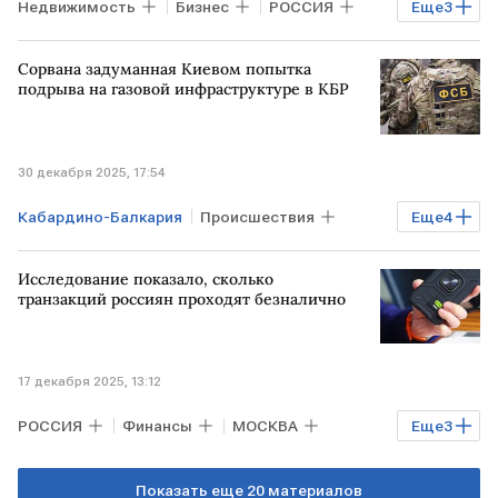
Недвижимость
Бизнес
РОССИЯ
Еще
3
Чукотка
МОСКВА
Сорвана задуманная Киевом попытка
ПРИМОРСКИЙ КРАЙ
подрыва на газовой инфраструктуре в КБР
30 декабря 2025, 17:54
Кабардино-Балкария
Происшествия
Еще
4
РОССИЯ
УКРАИНА
Киев
ФСБ
Исследование показало, сколько
транзакций россиян проходят безналично
17 декабря 2025, 13:12
РОССИЯ
Финансы
МОСКВА
Еще
3
Дальний Восток
Показать еще 20 материалов