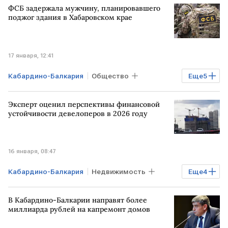
ФСБ задержала мужчину, планировавшего
Николай Шульгинов
Госдума
поджог здания в Хабаровском крае
майнинг
легализация майнинга
17 января, 12:41
Кабардино-Балкария
Общество
Еще
5
РОССИЯ
Хабаровский край
Эксперт оценил перспективы финансовой
ЦЕНТРАЛЬНАЯ АЗИЯ
ФСБ
устойчивости девелоперов в 2026 году
Telegram
16 января, 08:47
Кабардино-Балкария
Недвижимость
Еще
4
Бизнес
ПСКОВСКАЯ ОБЛАСТЬ
В Кабардино-Балкарии направят более
МОСКВА
АКРА
миллиарда рублей на капремонт домов