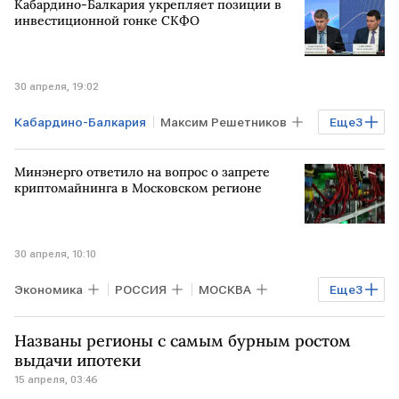
Кабардино-Балкария укрепляет позиции в
инвестиционной гонке СКФО
30 апреля, 19:02
Кабардино-Балкария
Максим Решетников
Еще
3
Бизнес
РОССИЯ
НАЛЬЧИК
Минэнерго ответило на вопрос о запрете
криптомайнинга в Московском регионе
30 апреля, 10:10
Экономика
РОССИЯ
МОСКВА
Еще
3
Московская область
РФ
Названы регионы с самым бурным ростом
криптовалюта
выдачи ипотеки
15 апреля, 03:46