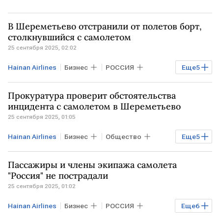
В Шереметьево отстранили от полетов борт,
столкнувшийся с самолетом
25 сентября 2025, 02:02
Hainan Airlines
Бизнес
РОССИЯ
Еще
5
МОСКВА
САНКТ-ПЕТЕРБУРГ
Пекин
Прокуратура проверит обстоятельства
аэропорт Шереметьево
Росавиация
инцидента с самолетом в Шереметьево
25 сентября 2025, 01:05
Hainan Airlines
Бизнес
Общество
Еще
5
МОСКВА
САНКТ-ПЕТЕРБУРГ
Пекин
Пассажиры и члены экипажа самолета
аэропорт Шереметьево
Росавиация
"Россия" не пострадали
25 сентября 2025, 01:02
Hainan Airlines
Бизнес
РОССИЯ
Еще
6