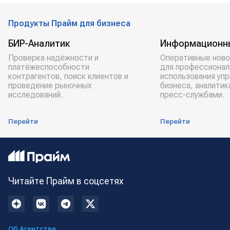
рейсы
Хабаровск
Харбин
Продукты Прайм для бизнеса
БИР-Аналитик
Информационн
Проверка надёжности и
Оперативные ново
платёжеспособности
для профессионал
контрагентов, поиск клиентов и
использования уп
проведение рыночных
бизнеса, аналитик
исследований.
пресс-службами.
Перейти
Перейти
Читайте Прайм в соцсетях
Об Агентстве