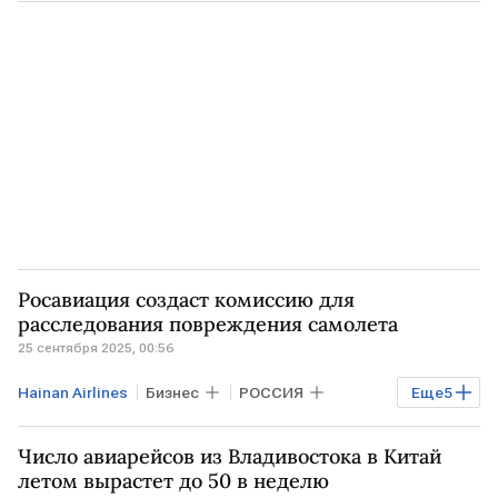
Общество
МОСКВА
САНКТ-ПЕТЕРБУРГ
Пекин
аэропорт Шереметьево
Росавиация
Росавиация создаст комиссию для
расследования повреждения самолета
25 сентября 2025, 00:56
Hainan Airlines
Бизнес
РОССИЯ
Еще
5
САНКТ-ПЕТЕРБУРГ
МОСКВА
Пекин
Число авиарейсов из Владивостока в Китай
Росавиация
аэропорт Шереметьево
летом вырастет до 50 в неделю