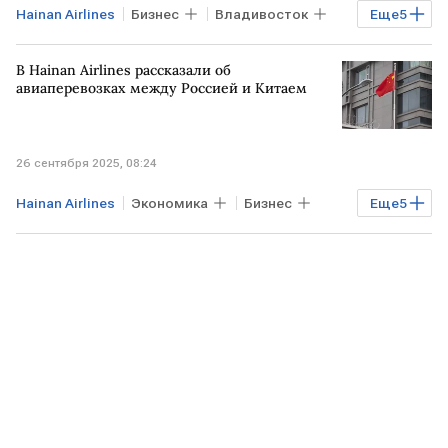
Hainan Airlines
Бизнес
Владивосток
Еще
5
Харбин
КИТАЙ
Аэрофлот
В Hainan Airlines рассказали об
Air China
Воздушный транспорт
авиаперевозках между Россией и Китаем
26 сентября 2025, 08:24
Hainan Airlines
Экономика
Бизнес
Еще
5
КИТАЙ
Пекин
Владивосток
OneTwoTrip
АТОР