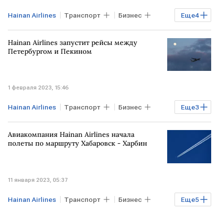
Hainan Airlines
Транспорт
Бизнес
Еще
4
Экономика
Мировая экономика
Hainan Airlines запустит рейсы между
авиакомпания Аврора
рейсы
Петербургом и Пекином
1 февраля 2023, 15:46
Hainan Airlines
Транспорт
Бизнес
Еще
3
РОССИЯ
КИТАЙ
рейсы
Авиакомпания Hainan Airlines начала
полеты по маршруту Хабаровск - Харбин
11 января 2023, 05:37
Hainan Airlines
Транспорт
Бизнес
Еще
5
Экономика
Мировая экономика