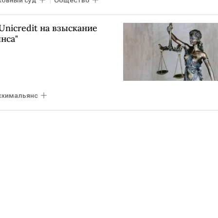
nicredit на взыскание
нса"
схимальянс