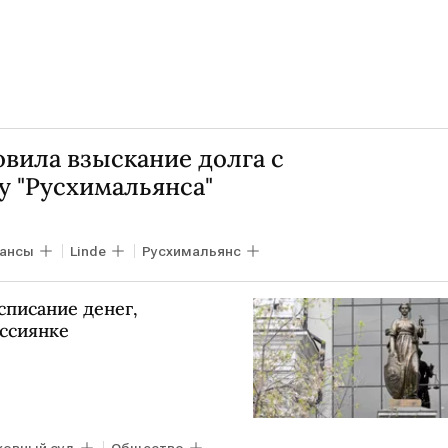
вила взыскание долга с
у "Русхимальянса"
ансы
Linde
Русхимальянс
списание денег,
ссиянке
ховный суд
Общество