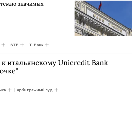
стемно значимых
ВТБ
Т-Банк
 к итальянскому Unicredit Bank
очке"
иск
арбитражный суд