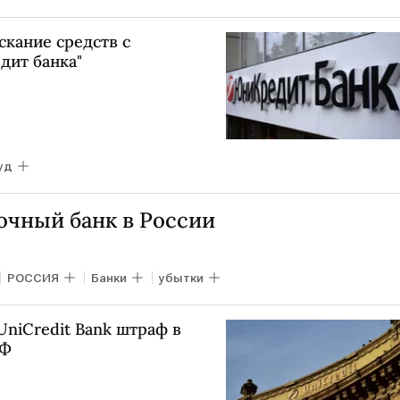
кание средств с
дит банка"
уд
очный банк в России
РОССИЯ
Банки
убытки
UniCredit Bank штраф в
РФ