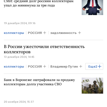
СМИ: средний долг россиян коллекторам
упал до минимума за три года
19 декабря 2024, 09:16
коллекторы
РОССИЯ
задолженность
В России ужесточили ответственность
коллекторов
13 декабря 2024, 14:45
коллекторы
РОССИЯ
Владимир Путин
Еще
2
закон
Банк в Воронеже оштрафовали за продажу
административная ответственность
коллекторам долга участника СВО
20 ноября 2024, 15:37