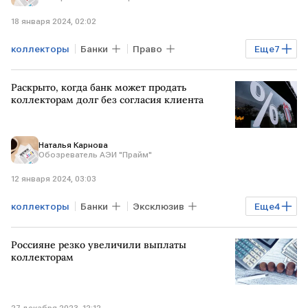
18 января 2024, 02:02
коллекторы
Банки
Право
Еще
7
Общество
Эксклюзив
Финансы
Раскрыто, когда банк может продать
долги
Финансовый университет
коллекторам долг без согласия клиента
Кирилл Данилов
взыскание долгов
Наталья Карнова
Обозреватель АЭИ "Прайм"
12 января 2024, 03:03
коллекторы
Банки
Эксклюзив
Еще
4
Финансы
долги
Роскачество
Россияне резко увеличили выплаты
кредит
коллекторам
27 декабря 2023, 12:12