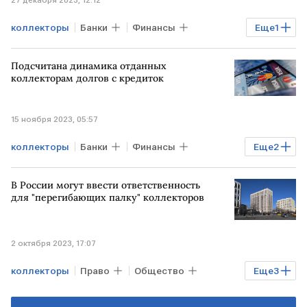
коллекторы
Банки
Финансы
Еще
1
РОССИЯ
Подсчитана динамика отданных
коллекторам долгов с кредиток
15 ноября 2023, 05:57
коллекторы
Банки
Финансы
Еще
2
кредитные карты
В России могут ввести ответственность
просроченная задолженность
для "перегибающих палку" коллекторов
2 октября 2023, 17:07
коллекторы
Право
Общество
Еще
3
Финансы
Минюст РФ