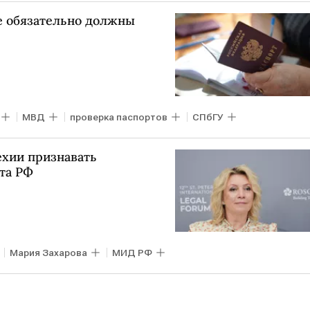
е обязательно должны
МВД
проверка паспортов
СПбГУ
ехии признавать
та РФ
Мария Захарова
МИД РФ