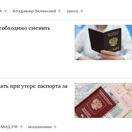
А
Владимир Зеленский
закон
необходимо сменить
ать при утере паспорта за
МИД РФ
мошенники