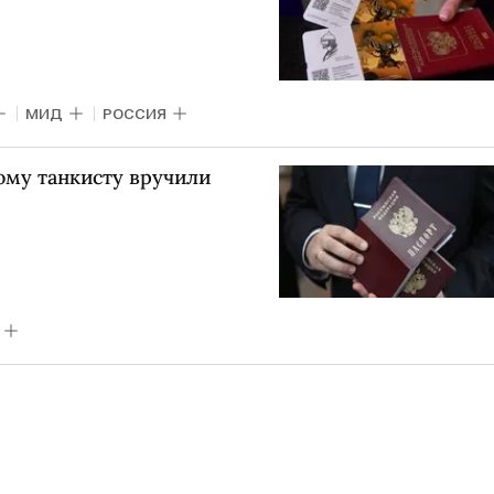
МИД
РОССИЯ
ому танкисту вручили