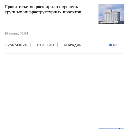
Недвижимость
Владикавказ
Правительство расширило перечень
МОСКВА
ЦИАН
крупных инфраструктурных проектов
16 июня, 10:04
Экономика
РОССИЯ
Магадан
Еще
3
ТВЕРЬ
КОМСОМОЛЬСК-НА-АМУРЕ
ФНБ