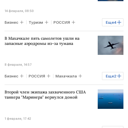
14 февраля, 08:50
Бизнес
Туризм
РОССИЯ
Еще
4
МОСКВА
САНКТ-ПЕТЕРБУРГ
В Махачкале пять самолетов ушли на
ЯРОСЛАВЛЬ
АТОР
запасные аэродромы из-за тумана
8 февраля, 14:57
Бизнес
РОССИЯ
Махачкала
Еще
2
Дагестан
МОСКВА
Второй член экипажа захваченного США
танкера "Маринера" вернулся домой
1 февраля, 17:42