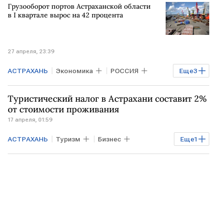
Грузооборот портов Астраханской области
в I квартале вырос на 42 процента
27 апреля, 23:39
АСТРАХАНЬ
Экономика
РОССИЯ
Еще
3
Бизнес
Астраханская область
Туристический налог в Астрахани составит 2%
АЗИЯ
от стоимости проживания
17 апреля, 01:59
АСТРАХАНЬ
Туризм
Бизнес
Еще
1
Экономика