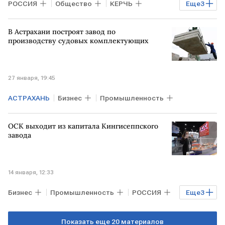
РОССИЯ
Общество
КЕРЧЬ
Еще
3
США
РФ
Мария Захарова
В Астрахани построят завод по
МИД РФ
производству судовых комплектующих
27 января, 19:45
АСТРАХАНЬ
Бизнес
Промышленность
ОСК выходит из капитала Кингисеппского
завода
14 января, 12:33
Бизнес
Промышленность
РОССИЯ
Еще
3
РФ
КАЛИНИНГРАД
Владивосток
Показать еще 20 материалов