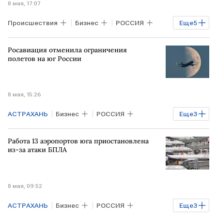
8 мая, 17:07
Происшествия
Бизнес
РОССИЯ
Еще
5
Минеральные Воды
ЕКАТЕРИНБУРГ
Росавиация отменила ограничения
Махачкала
аэропорт Шереметьево
полетов на юг России
аэропорт Внуково
8 мая, 15:26
АСТРАХАНЬ
Бизнес
РОССИЯ
Еще
3
РОСТОВ-НА-ДОНУ
Владикавказ
Работа 13 аэропортов юга приостановлена
Росавиация
из-за атаки БПЛА
8 мая, 09:52
АСТРАХАНЬ
Бизнес
РОССИЯ
Еще
3