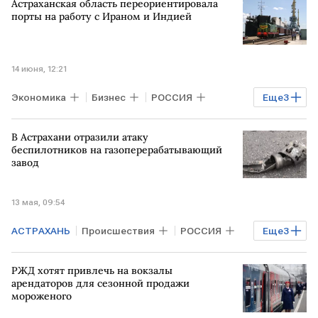
Астраханская область переориентировала
порты на работу с Ираном и Индией
14 июня, 12:21
Экономика
Бизнес
РОССИЯ
Еще
3
ИРАН
ИНДИЯ
АЗЕРБАЙДЖАН
В Астрахани отразили атаку
беспилотников на газоперерабатывающий
завод
13 мая, 09:54
АСТРАХАНЬ
Происшествия
РОССИЯ
Еще
3
Астраханская область
ВСУ
МЧС
РЖД хотят привлечь на вокзалы
арендаторов для сезонной продажи
мороженого