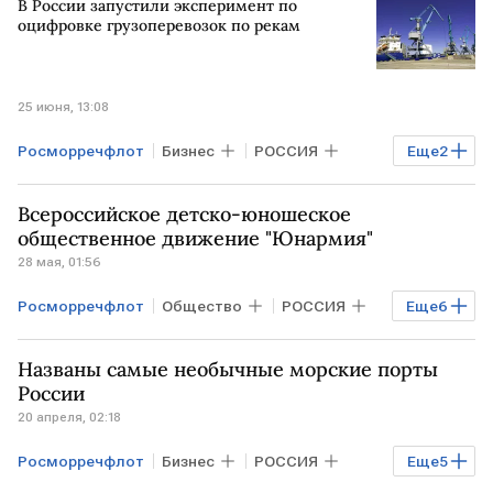
В России запустили эксперимент по
оцифровке грузоперевозок по рекам
25 июня, 13:08
Росморречфлот
Бизнес
РОССИЯ
Еще
2
РФ
МОСКВА
Всероссийское детско-юношеское
общественное движение "Юнармия"
28 мая, 01:56
Росморречфлот
Общество
РОССИЯ
Еще
6
РФ
АРКТИКА
Антарктика
Названы самые необычные морские порты
Сергей Шойгу
Владимир Путин
России
20 апреля, 02:18
ЦСКА
Росморречфлот
Бизнес
РОССИЯ
Еще
5