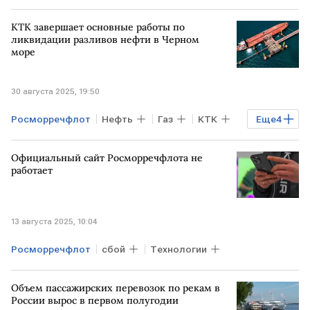
Черное море
Бизнес
КАЗАХСТАН
КТК завершает основные работы по
КТК
Транснефть
ликвидации разливов нефти в Черном
море
30 августа 2025, 19:50
Росморречфлот
Нефть
Газ
КТК
Еще
4
Черное море
КАЗАХСТАН
РФ
Официальный сайт Росморречфлота не
Транснефть
работает
13 августа 2025, 10:04
Росморречфлот
сбой
Технологии
Объем пассажирских перевозок по рекам в
России вырос в первом полугодии