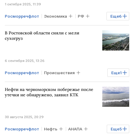
1 октября 2025, 11:39
Росморречфлот
Экономика
РФ
Еще
6
Чукотка
АРКТИКА
В Ростовской области сняли с мели
Николай Патрушев
Росатом
сухогруз
Росморпорт
РОССИЯ
6 сентября 2025, 13:26
Росморречфлот
Происшествия
Еще
1
Ростовская область
Нефти на черноморском побережье после
утечки не обнаружено, заявил КТК
30 августа 2025, 20:29
Росморречфлот
Нефть
АНАПА
Еще
5