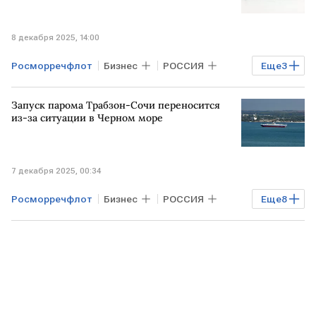
8 декабря 2025, 14:00
Росморречфлот
Бизнес
РОССИЯ
Еще
3
СОЧИ
Черное море
ТУРЦИЯ
Запуск парома Трабзон-Сочи переносится
из-за ситуации в Черном море
7 декабря 2025, 00:34
Росморречфлот
Бизнес
РОССИЯ
Еще
8
Черное море
ТУРЦИЯ
СОЧИ
Реджеп Тайип Эрдоган
Дмитрий Песков
Мария Захарова
МИД РФ
МИД