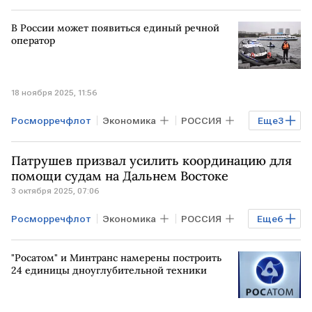
В России может появиться единый речной
оператор
18 ноября 2025, 11:56
Росморречфлот
Экономика
РОССИЯ
Еще
3
РФ
Росморпорт
Патрушев призвал усилить координацию для
водный транспорт
помощи судам на Дальнем Востоке
3 октября 2025, 07:06
Росморречфлот
Экономика
РОССИЯ
Еще
6
РФ
Дальний Восток
"Росатом" и Минтранс намерены построить
Хабаровский край
Николай Патрушев
24 единицы дноуглубительной техники
Росрыболовство
ФСБ