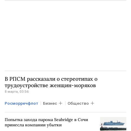
Экономика
ПРИМОРСКИЙ КРАЙ
ЯМАЛ
Карское море
РЖД
В РПСМ рассказали о стереотипах о
трудоустройстве женщин-моряков
8 марта, 03:56
Росморречфлот
Бизнес
Общество
Попытка захода парома Seabridge в Сочи
принесла компании убытки