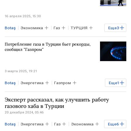
16 апреля 2025, 15:30
Botaş
Экономика
Газ
ТУРЦИЯ
Еще
3
МОСКВА
Черное море
Газпром
Потребление газа в Турции бьет рекорды,
сообщил "Газпром"
3 марта 2025, 19:21
Botaş
Энергетика
Газпром
Еще
1
ТУРЦИЯ
Газ
Эксперт рассказал, как улучшить работу
газового хаба в Турции
20 декабря 2024, 05:46
Botaş
Энергетика
Газ
Экономика
Еще
6