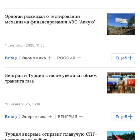
Эрдоган рассказал о тестировании
механизма финансирования АЭС "Аккую"
1 сентября 2025, 11:35
Botaş
Экономика
РОССИЯ
Еще
5
ТУРЦИЯ
КИТАЙ
Венгрия и Турция в июле увеличат объем
Реджеп Тайип Эрдоган
транзита газа
Владимир Путин
АЭС "Аккую"
Росатом
26 июня 2025, 16:06
Botaş
Энергетика
ВЕНГРИЯ
Еще
5
ТУРЦИЯ
Газопровод "Турецкий поток"
Турция впервые отправит плавучую СПГ-
MVM
Петер Сийярто
Газ
установку за рубеж