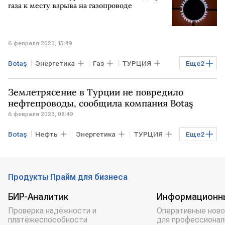
газа к месту взрыва на газопроводе
6 февраля 2023, 15:49
Botaş
Энергетика
Газ
ТУРЦИЯ
Еще
2
взрыв на газопроводе
подача газа
Землетрясение в Турции не повредило
нефтепроводы, сообщила компания Botaş
6 февраля 2023, 08:49
Botaş
Нефть
Энергетика
ТУРЦИЯ
Еще
2
нефтепровод
землетрясение
Продукты Прайм для бизнеса
БИР-Аналитик
Информационн
Проверка надёжности и
Оперативные ново
платёжеспособности
для профессионал