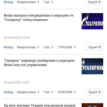
Botaş
Энергетика
Газ
Еще
5
Газовый вентиль
ТУРЦИЯ
Botas назвала утверждения о передаче ее
ВЕНГРИЯ
MVM
поставки газа
"Газпрому" спекуляциями
25 мая 2023, 22:36
Botaş
Энергетика
Газ
ТУРЦИЯ
Еще
1
Газпром
"Газпром" опроверг сообщения о передаче
Botas под его управление
25 мая 2023, 18:24
Botaş
Энергетика
Газ
РОССИЯ
Еще
1
Газпром
На юго-востоке Турции отключили подачу