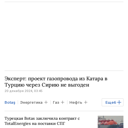
ТУРЦИЯ
Анкара
ЕВРОПА
Владимир Путин
Павел Сорокин
Северный поток - 2
Эксперт: проект газопровода из Катара в
Турцию через Сирию не выгоден
20 декабря 2024, 03:45
Botaş
Энергетика
Газ
Нефть
Еще
6
КАТАР
СИРИЯ
ТУРЦИЯ
Турецкая Botas заключила контракт с
Башар Асад
МИД РФ
МИД
TotalEnergies на поставки СПГ