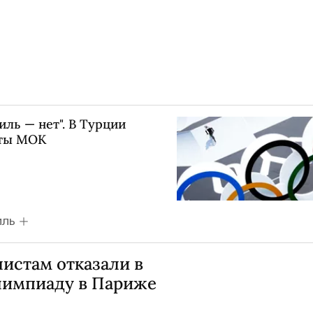
иль — нет". В Турции
рты МОК
ИЛЬ
истам отказали в
лимпиаду в Париже