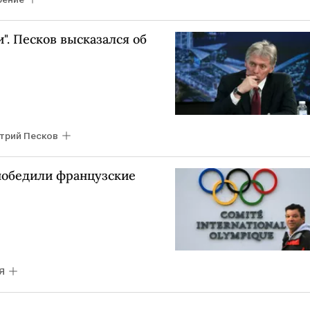
". Песков высказался об
трий Песков
победили французские
Я