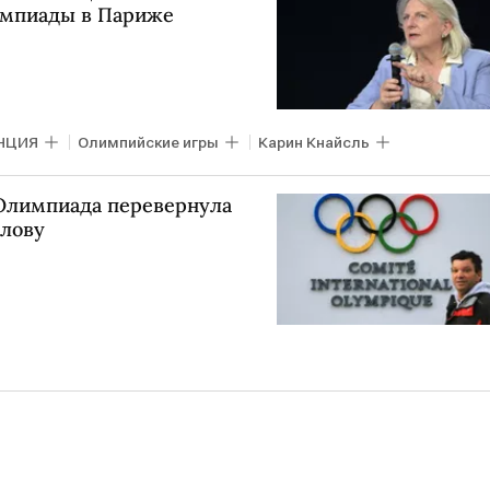
мпиады в Париже
НЦИЯ
Олимпийские игры
Карин Кнайсль
 Олимпиада перевернула
олову