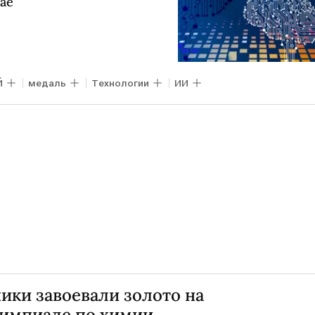
ае
Й
медаль
Технологии
ИИ
ики завоевали золото на
импиаде по химии