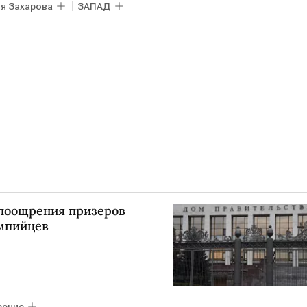
я Захарова
ЗАПАД
поощрения призеров
мпийцев
ение