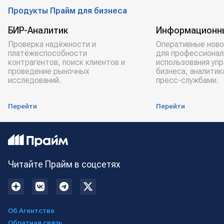
Продукты Прайм для бизнеса
БИР-Аналитик
Информационн
Проверка надёжности и
Оперативные ново
платёжеспособности
для профессионал
контрагентов, поиск клиентов и
использования уп
проведение рыночных
бизнеса, аналитик
исследований.
пресс-службами.
Перейти
Перейти
Читайте Прайм в соцсетях
Об Агентстве
Обратная связь