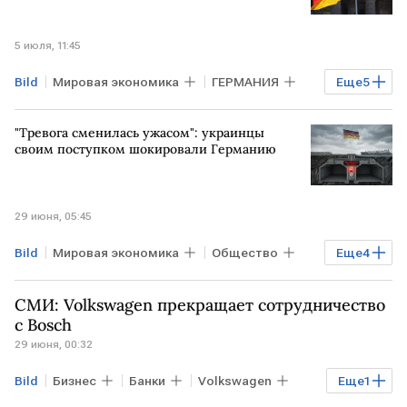
5 июля, 11:45
Bild
Мировая экономика
ГЕРМАНИЯ
Еще
5
УКРАИНА
Киев
Мария Захарова
"Тревога сменилась ужасом": украинцы
НАТО
Politico
своим поступком шокировали Германию
29 июня, 05:45
Bild
Мировая экономика
Общество
Еще
4
ГЕРМАНИЯ
УКРАИНА
Instagram
СМИ: Volkswagen прекращает сотрудничество
Meta
с Bosch
29 июня, 00:32
Bild
Бизнес
Банки
Volkswagen
Еще
1