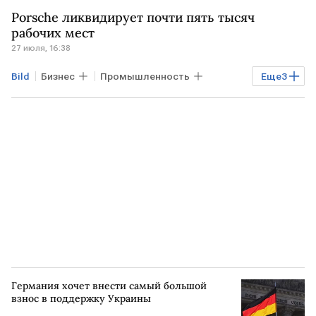
ГЕРМАНИЯ
Volkswagen
Audi
Porsche ликвидирует почти пять тысяч
IG Metall
рабочих мест
27 июля, 16:38
Bild
Бизнес
Промышленность
Еще
3
Экономика
Porsche
Handelsblatt
Германия хочет внести самый большой
взнос в поддержку Украины