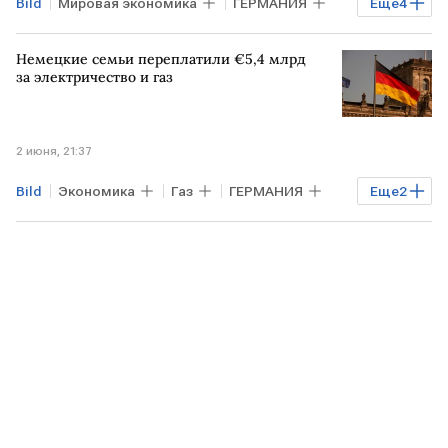
Bild
Мировая экономика
ГЕРМАНИЯ
Еще
4
УКРАИНА
Киев
Фридрих Мерц
Немецкие семьи переплатили €5,4 млрд
Бундестаг
за электричество и газ
2 июня, 21:37
Bild
Экономика
Газ
ГЕРМАНИЯ
Еще
2
США
ИЗРАИЛЬ