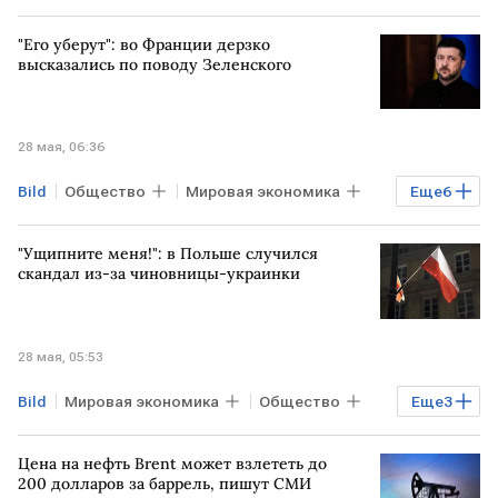
"Его уберут": во Франции дерзко
высказались по поводу Зеленского
28 мая, 06:36
Bild
Общество
Мировая экономика
Еще
6
ГЕРМАНИЯ
Киев
САКСОНИЯ
"Ущипните меня!": в Польше случился
Фридрих Мерц
Владимир Зеленский
скандал из-за чиновницы-украинки
ЕС
28 мая, 05:53
Bild
Мировая экономика
Общество
Еще
3
ПОЛЬША
АФРИКА
Цена на нефть Brent может взлететь до
БЛИЖНИЙ ВОСТОК
200 долларов за баррель, пишут СМИ