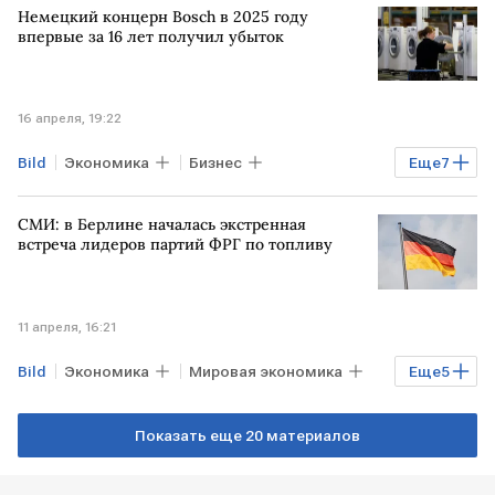
Немецкий концерн Bosch в 2025 году
впервые за 16 лет получил убыток
16 апреля, 19:22
Bild
Экономика
Бизнес
Еще
7
Мировая экономика
СМИ: в Берлине началась экстренная
САНКТ-ПЕТЕРБУРГ
США
ФРГ
встреча лидеров партий ФРГ по топливу
Bosch
Газпром
Технологии
11 апреля, 16:21
Bild
Экономика
Мировая экономика
Еще
5
ГЕРМАНИЯ
БЛИЖНИЙ ВОСТОК
Показать еще 20 материалов
Берлин
Фридрих Мерц
ХДС/ХСС