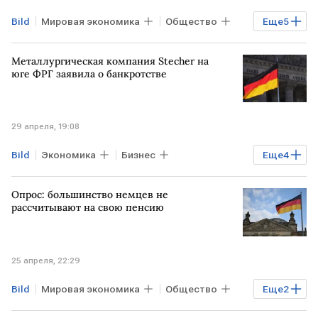
Bild
Мировая экономика
Общество
Еще
5
ГЕРМАНИЯ
США
ВАШИНГТОН
Металлургическая компания Stecher на
Дональд Трамп
Пит Хегсет
юге ФРГ заявила о банкротстве
29 апреля, 19:08
Bild
Экономика
Бизнес
Еще
4
Мировая экономика
ГЕРМАНИЯ
Опрос: большинство немцев не
БЛИЖНИЙ ВОСТОК
ИРАН
рассчитывают на свою пенсию
25 апреля, 22:29
Bild
Мировая экономика
Общество
Еще
2
ГЕРМАНИЯ
Фридрих Мерц