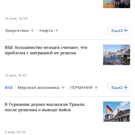
16 мая, 16:58
Энергетика
Нефть
Еще
3
БЛИЖНИЙ ВОСТОК
Ормузский пролив
Bild: большинство немцев считают, что
ИРАН
проблема с миграцией не решена
10 мая, 15:49
Bild
Мировая экономика
ГЕРМАНИЯ
Еще
2
Фридрих Мерц
ХДС/ХСС
В Германии дерзко высмеяли Трампа
после решения о выводе войск
2 мая, 05:43