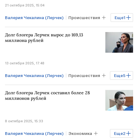
21 октября 2025, 15:04
Валерия Чекалина (Лерчек)
Происшествия
Еще
1
Общество
Долг блогера Лерчек вырос до 169,13
миллиона рублей
13 октября 2025, 17:48
Валерия Чекалина (Лерчек)
Происшествия
Еще
5
Бизнес
Финансы
ФНС России
Долг блогера Лерчек составил более 28
Сбербанк
Совкомбанк
миллионов рублей
8 октября 2025, 15:33
Валерия Чекалина (Лерчек)
Экономика
Еще
2