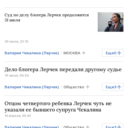
Суд по делу блогера Лерчек продолжится
31 июля
30 июля, 22:10
Валерия Чекалина (Лерчек)
МОСКВА
Еще
5
САНКТ-ПЕТЕРБУРГ
ОАЭ
Финансы
Дело блогера Лерчек передали другому судье
РОССИЯ
Банки
19 июня, 06:54
Валерия Чекалина (Лерчек)
Общество
Еще
3
РОССИЯ
МОСКВА
ОАЭ
Отцом четвертого ребенка Лерчек чуть не
указали ее бывшего супруга Чекалина
14 апреля, 05:43
Валерия Чекалина (Лерчек)
Общество
Еще
3