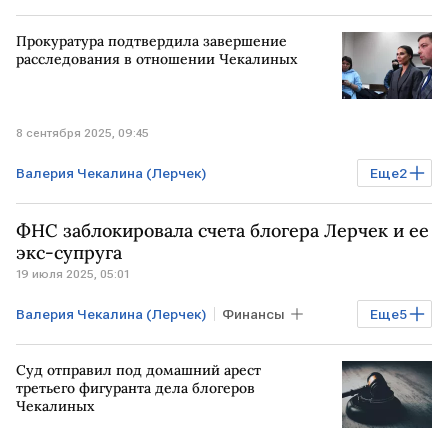
Бизнес
Финансы
Прокуратура подтвердила завершение
расследования в отношении Чекалиных
8 сентября 2025, 09:45
Валерия Чекалина (Лерчек)
Еще
2
Мошенничество
Бизнес
ФНС заблокировала счета блогера Лерчек и ее
Общество
экс-супруга
19 июля 2025, 05:01
Валерия Чекалина (Лерчек)
Финансы
Еще
5
Банки
РОССИЯ
РФ
Суд отправил под домашний арест
ФНС России
ФНС
третьего фигуранта дела блогеров
Чекалиных