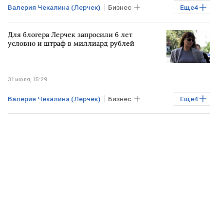
Валерия Чекалина (Лерчек)
Бизнес
Еще
4
Технологии
РОССИЯ
РФ
Для блогера Лерчек запросили 6 лет
МОСКВА
условно и штраф в миллиард рублей
31 июля, 15:29
Валерия Чекалина (Лерчек)
Бизнес
Еще
4
Общество
ОАЭ
МОСКВА
РФ