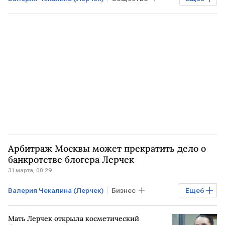
Бизнес
РОССИЯ
ОАЭ
Арбитраж Москвы может прекратить дело о
банкротстве блогера Лерчек
31 марта, 00:29
Валерия Чекалина (Лерчек)
Бизнес
Еще
6
Экономика
Финансы
МОСКВА
Мать Лерчек открыла косметический