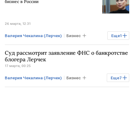
ОАЭ
ФНС России
ФНС
бизнес в России
26 марта, 12:31
Валерия Чекалина (Лерчек)
Бизнес
Еще
1
ОАЭ
МОСКВА
Суд рассмотрит заявление ФНС о банкротстве
блогера Лерчек
17 марта, 00:25
Валерия Чекалина (Лерчек)
Бизнес
Еще
7
Финансы
РОССИЯ
МОСКВА
Кировская область
ОАЭ
ФНС России
ФНС