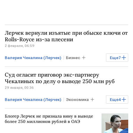
Лерчек вернули изъятые при обыске ключи от
Rolls-Royce из-за плесени
2 февраля, 06:59
Валерия Чекалина (Лерчек)
Бизнес
Еще
7
РОССИЯ
Финансы
ОАЭ
Суд огласит приговор экс-партнеру
МОСКВА
РФ
Rolls-Royce
Чекалиных по делу о выводе 250 млн руб
29 января, 00:36
ФНС России
Валерия Чекалина (Лерчек)
Экономика
Еще
4
РОССИЯ
МОСКВА
РФ
ОАЭ
Блогер Лерчек не признала вину в выводе
более 250 миллионов рублей в ОАЭ