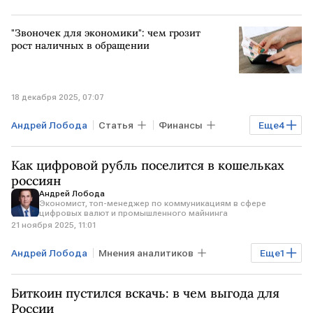
"Звоночек для экономики": чем грозит
рост наличных в обращении
18 декабря 2025, 07:07
Андрей Лобода
Статья
Финансы
Еще
4
Банки
РИКОМ-ТРАСТ
ФНС России
Как цифровой рубль поселится в кошельках
МСП
россиян
Андрей Лобода
Экономист, топ-менеджер по коммуникациям в сфере
цифровых валют и промышленного майнинга
21 ноября 2025, 11:01
Андрей Лобода
Мнения аналитиков
Еще
1
цифровой рубль
Биткоин пустился вскачь: в чем выгода для
России