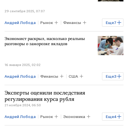
29 сентября 2025, 07:07
Андрей Лобода
Рынок
Финансы
Еще
7
США
БЛИЖНИЙ ВОСТОК
Экономист раскрыл, насколько реальны
ВЕНЕСУЭЛА
Антон Силуанов
разговоры о заморозке вкладов
Bank of America
Госдума
Статья
16 января 2025, 02:02
Андрей Лобода
Финансы
США
Еще
3
ВЕЛИКОБРИТАНИЯ
Владимир Путин
Эксперты оценили последствия
BitRiver
регулирования курса рубля
21 ноября 2024, 06:50
Андрей Лобода
Рынок
Экономика
Еще
4
РФ
Андрей Верников