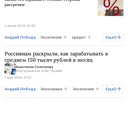
Промышленность
рассрочки
2 июня 2024, 02:02
Андрей Лобода
Эксклюзив
кредит
Еще
3
рассрочка
Банки
BitRiver
Россиянам раскрыли, как зарабатывать в
среднем 150 тысяч рублей в месяц
Анастасия Селезнева
Обозреватель АЭИ "Прайм"
1 мая 2024, 01:01
Андрей Лобода
Экономика
Эксклюзив
Еще
2
РОССИЯ
зарплата