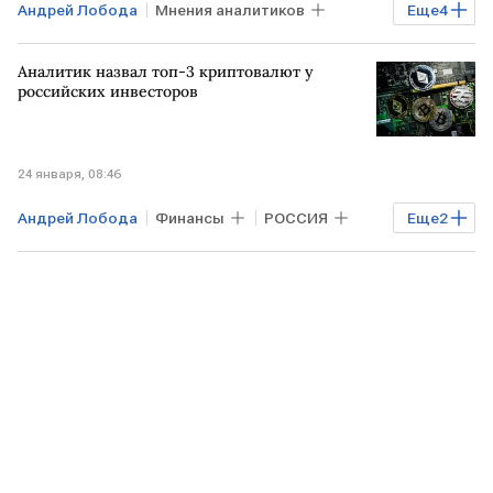
Андрей Лобода
Мнения аналитиков
Еще
4
Финансы
США
Средняя Азия
Аналитик назвал топ-3 криптовалют у
РФ
российских инвесторов
24 января, 08:46
Андрей Лобода
Финансы
РОССИЯ
Еще
2
РФ
Владимир Чистюхин