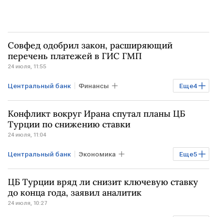
Совфед одобрил закон, расширяющий
перечень платежей в ГИС ГМП
24 июля, 11:55
Центральный банк
Финансы
Еще
4
Экономика
Банки
Конфликт вокруг Ирана спутал планы ЦБ
центральные банки
Минцифры
Турции по снижению ставки
24 июля, 11:04
Центральный банк
Экономика
Еще
5
Мировая экономика
Финансы
ЦБ Турции вряд ли снизит ключевую ставку
ТУРЦИЯ
ИРАН
центральные банки
до конца года, заявил аналитик
24 июля, 10:27