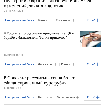
ЦБ Турции сохранит ключевую ставку без
БЛИЖНИЙ ВОСТОК
центральные банки
изменений, заявил аналитик
23 июля, 10:54
Центральный банк
Банки
Финансы
Еще
4
ТУРЦИЯ
Ормузский пролив
В Госдуме поддержали предложение ЦБ в
САУДОВСКАЯ АРАВИЯ
борьбе с банкнотами "банка приколов"
центральные банки
16 июня, 05:18
Центральный банк
Финансы
Банки
Еще
5
РОССИЯ
РФ
Анатолий Аксаков
В Совфеде рассчитывают на более
центральные банки
Госдума
сбалансированный курс рубля
15 июня, 04:47
Центральный банк
Рынок
Экономика
Еще
4