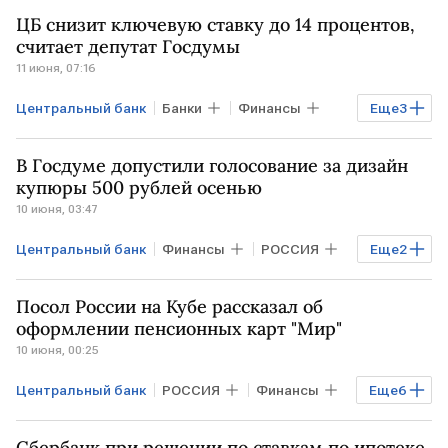
Финансы
Максим Решетников
ЦБ снизит ключевую ставку до 14 процентов,
Совет Федерации
центральные банки
считает депутат Госдумы
11 июня, 07:16
Центральный банк
Банки
Финансы
Еще
3
Экономика
Анатолий Аксаков
В Госдуме допустили голосование за дизайн
центральные банки
купюры 500 рублей осенью
10 июня, 03:47
Центральный банк
Финансы
РОССИЯ
Еще
2
Анатолий Аксаков
центральные банки
Посол России на Кубе рассказал об
оформлении пенсионных карт "Мир"
10 июня, 00:25
Центральный банк
РОССИЯ
Финансы
Еще
6
Экономика
КУБА
РФ
США
Сбербанк при решении по ставкам по ипотеке