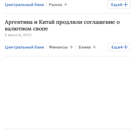
Центральный банк
Рынок
Еще
6
Мировая экономика
США
ТУРЦИЯ
Аргентина и Китай продлили соглашение о
ИРАН
центральные банки
Comex
валютном свопе
5 августа, 19:51
Центральный банк
Финансы
Банки
Еще
4
Экономика
АРГЕНТИНА
КИТАЙ
центральные банки