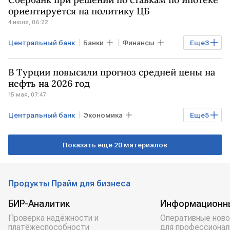
центральные банки
Visa
ориентируется на политику ЦБ
4 июня, 06:22
Центральный банк
Банки
Финансы
Еще
3
Экономика
центральные банки
В Турции повысили прогноз средней цены на
Сбербанк
нефть на 2026 год
15 мая, 07:47
Центральный банк
Экономика
Еще
5
Мировая экономика
ИРАН
Показать еще 20 материалов
Ормузский пролив
ТУРЦИЯ
центральные банки
Продукты Прайм для бизнеса
БИР-Аналитик
Информационн
Проверка надёжности и
Оперативные ново
платёжеспособности
для профессионал