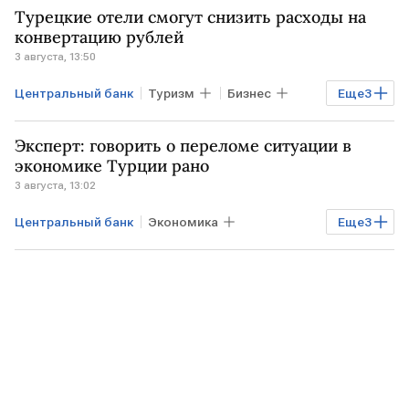
Турецкие отели смогут снизить расходы на
ИРАН
центральные банки
конвертацию рублей
3 августа, 13:50
Центральный банк
Туризм
Бизнес
Еще
3
РОССИЯ
ТУРЦИЯ
Эксперт: говорить о переломе ситуации в
центральные банки
экономике Турции рано
3 августа, 13:02
Центральный банк
Экономика
Еще
3
Мировая экономика
ТУРЦИЯ
центральные банки