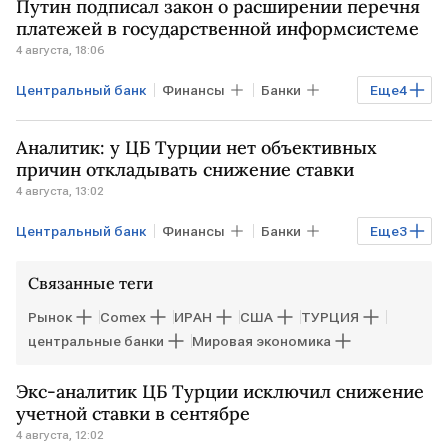
Путин подписал закон о расширении перечня
платежей в государственной информсистеме
4 августа, 18:06
Центральный банк
Финансы
Банки
Еще
4
РОССИЯ
Владимир Путин
Аналитик: у ЦБ Турции нет объективных
центральные банки
Минцифры
причин откладывать снижение ставки
4 августа, 13:02
Центральный банк
Финансы
Банки
Еще
3
Экономика
ТУРЦИЯ
Связанные теги
центральные банки
Рынок
Comex
ИРАН
США
ТУРЦИЯ
центральные банки
Мировая экономика
Экс-аналитик ЦБ Турции исключил снижение
учетной ставки в сентябре
4 августа, 12:02