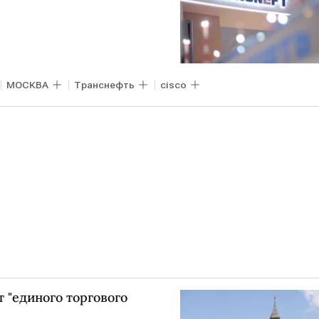
МОСКВА
Транснефть
cisco
 "единого торгового