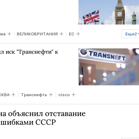
ика
ВЕЛИКОБРИТАНИЯ
ЕС
Еще
2
л иск "Транснефти" к
СКВА
Транснефть
cisco
на объяснил отставание
 ошибками СССР