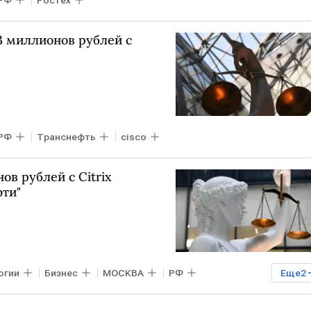
РФ
Ростех
3 миллионов рублей с
РФ
Транснефть
cisco
ов рублей с Citrix
фти"
огии
Бизнес
МОСКВА
РФ
Еще
2