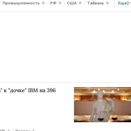
Промышленность
РФ
США
Тайвань
Еще
2
" к "дочке" IBM на 396