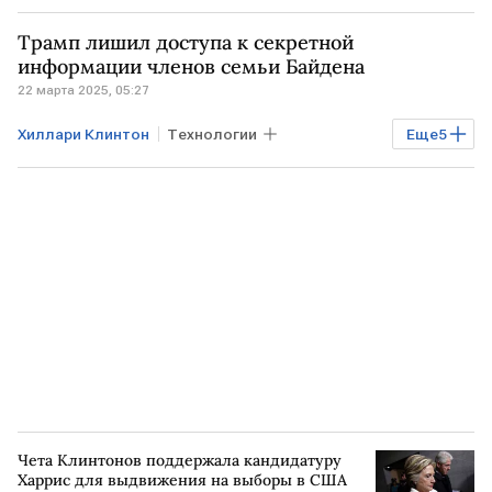
Мировая экономика
Финансы
Трамп лишил доступа к секретной
США
Дональд Трамп
информации членов семьи Байдена
22 марта 2025, 05:27
Барак Обама
Moody's
Хиллари Клинтон
Технологии
Еще
5
Общество
Экономика
США
Дональд Трамп
Энтони Блинкен
Чета Клинтонов поддержала кандидатуру
Харрис для выдвижения на выборы в США