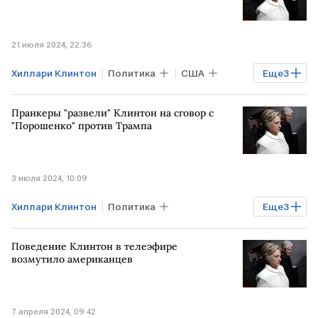
21 июля 2024, 22:36
Хиллари Клинтон
Политика
США
Еще
3
Билл Клинтон
выборы в США
Пранкеры "развели" Клинтон на сговор с
Камала Харрис
"Порошенко" против Трампа
3 июля 2024, 10:09
Хиллари Клинтон
Политика
Еще
3
Дональд Трамп
Джо Байден
Поведение Клинтон в телеэфире
Вован и Лексус
возмутило американцев
7 апреля 2024, 09:42