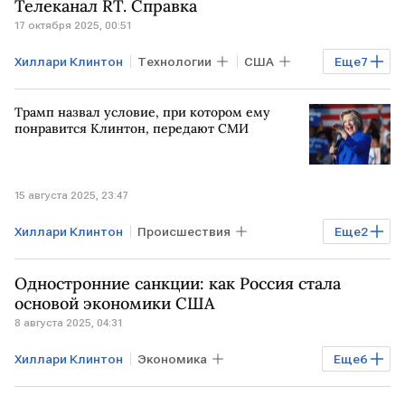
Телеканал RT. Справка
17 октября 2025, 00:51
Хиллари Клинтон
Технологии
США
Еще
7
ЛОНДОН
ВЕЛИКОБРИТАНИЯ
Трамп назвал условие, при котором ему
Джулиан Ассанж
Дональд Трамп
понравится Клинтон, передают СМИ
RT
YouTube
Facebook
15 августа 2025, 23:47
Хиллари Клинтон
Происшествия
Еще
2
Дональд Трамп
Нобелевская премия
Одностронние санкции: как Россия стала
основой экономики США
8 августа 2025, 04:31
Хиллари Клинтон
Экономика
Еще
6
Мировая экономика
США
РФ