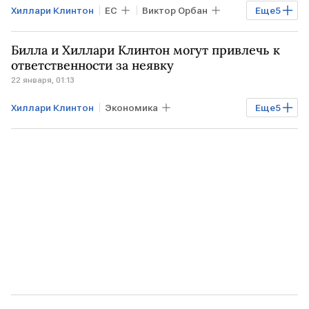
Хиллари Клинтон
ЕС
Виктор Орбан
Еще
5
ВЕНГРИЯ
Урсула фон дер Ляйен
Билла и Хиллари Клинтон могут привлечь к
США
ЗАПАД
Мировая экономика
ответственности за неявку
22 января, 01:13
Хиллари Клинтон
Экономика
Еще
5
Технологии
Общество
США
Нью-Йорк
Дональд Трамп