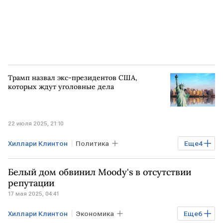
Трамп назвал экс-президентов США,
которых ждут уголовные дела
22 июля 2025, 21:10
Хиллари Клинтон
Политика
Еще
4
Дональд Трамп
Барак Обама
Белый дом обвинил Moody's в отсутствии
Джо Байден
уголовное дело
репутации
17 мая 2025, 04:41
Хиллари Клинтон
Экономика
Еще
6