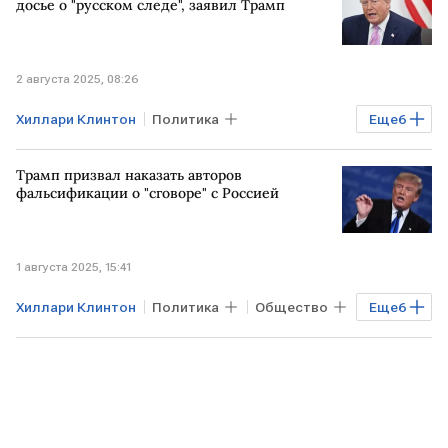
Джеффри Эпштейн
досье о "русском следе", заявил Трамп
2 августа 2025, 08:26
Хиллари Клинтон
Политика
Еще
6
Мировая экономика
Общество
Трамп призвал наказать авторов
США
Барак Обама
фальсификации о "сговоре" с Россией
Дональд Трамп
Верховный суд
1 августа 2025, 15:41
Хиллари Клинтон
Политика
Общество
Еще
6
РОССИЯ
США
Дональд Трамп
Барак Обама
ЦРУ
Верховный суд