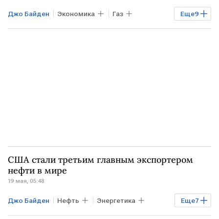
Джо Байден
Экономика
Газ
Еще
9
Мировая экономика
ГЕРМАНИЯ
США
УКРАИНА
Сеймур Херш
Дмитрий Песков
АдГ
ЕС
Северный поток - 2
США стали третьим главным экспортером
нефти в мире
19 мая, 05:48
Джо Байден
Нефть
Энергетика
Еще
7
Экономика
США
ТЕХАС