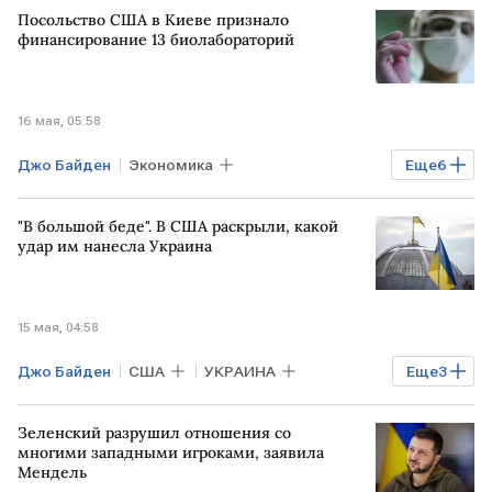
Посольство США в Киеве признало
БЛИЖНИЙ ВОСТОК
Финам
финансирование 13 биолабораторий
ФГ "ФИНАМ"
РЭУ им. Г.В.Плеханова
16 мая, 05:58
Джо Байден
Экономика
Еще
6
Мировая экономика
Общество
"В большой беде". В США раскрыли, какой
США
УКРАИНА
РФ
удар им нанесла Украина
Минобороны РФ
15 мая, 04:58
Джо Байден
США
УКРАИНА
Еще
3
Дональд Трамп
Сергей Лавров
Зеленский разрушил отношения со
РОССИЯ
многими западными игроками, заявила
Мендель