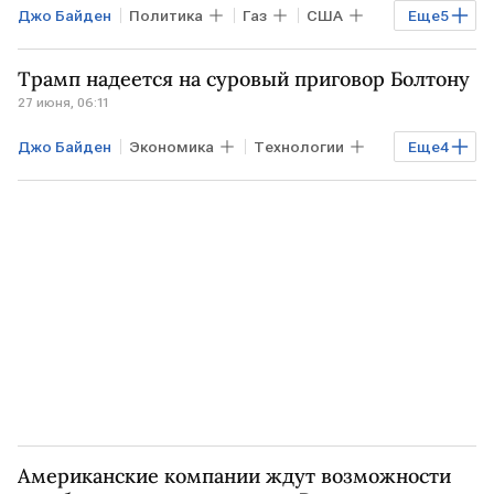
Джо Байден
Политика
Газ
США
Еще
5
ЛОНДОН
ЕВРОПА
Сеймур Херш
Трамп надеется на суровый приговор Болтону
Дмитрий Песков
Северный поток - 2
27 июня, 06:11
Джо Байден
Экономика
Технологии
Еще
4
Мировая экономика
США
Дональд Трамп
Джон Болтон
Американские компании ждут возможности