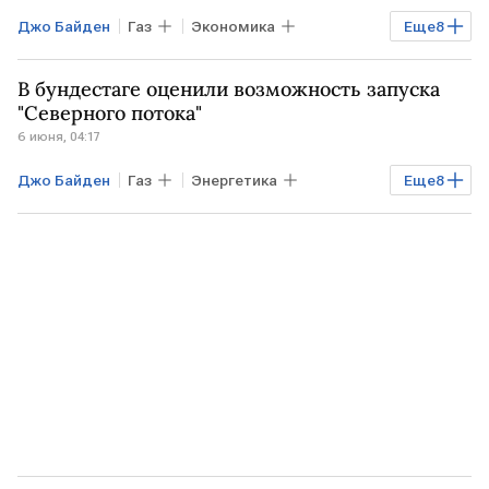
Джо Байден
Газ
Экономика
Еще
8
Мировая экономика
США
В бундестаге оценили возможность запуска
ГЕРМАНИЯ
УКРАИНА
Сеймур Херш
"Северного потока"
6 июня, 04:17
Дмитрий Песков
АдГ
Джо Байден
Газ
Энергетика
Еще
8
Северный поток - 2
Мировая экономика
ГЕРМАНИЯ
США
ЕВРОПА
Сеймур Херш
Дмитрий Песков
ЕС
Северный поток - 2