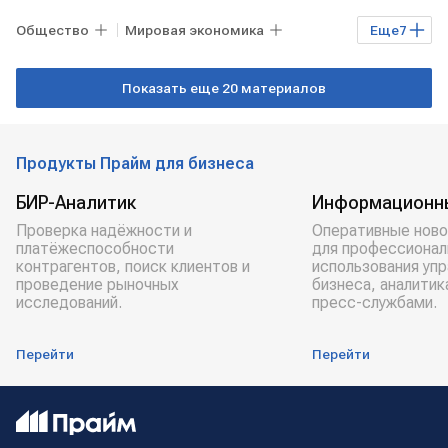
Общество
Мировая экономика
Еще
7
УКРАИНА
США
Киев
Показать еще 20 материалов
Джей Ди Вэнс
Владимир Зеленский
Дональд Трамп
НАТО
Продукты Прайм для бизнеса
БИР-Аналитик
Информационн
Проверка надёжности и
Оперативные ново
платёжеспособности
для профессионал
контрагентов, поиск клиентов и
использования уп
проведение рыночных
бизнеса, аналитик
исследований.
пресс-службами.
Перейти
Перейти