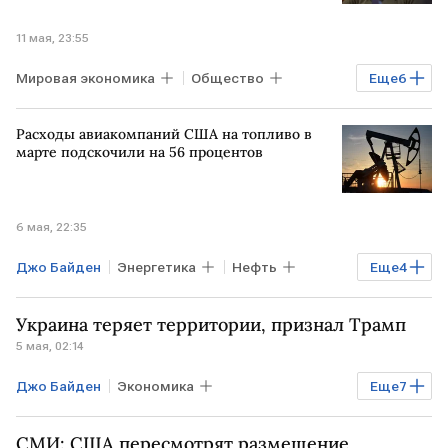
11 мая, 23:55
Мировая экономика
Общество
Еще
6
США
ЗАПАД
ВАШИНГТОН
Расходы авиакомпаний США на топливо в
Владимир Зеленский
марте подскочили на 56 процентов
Кристалина Георгиева
Такер Карлсон
МВФ
6 мая, 22:35
Джо Байден
Энергетика
Нефть
Еще
4
Мировая экономика
США
ИРАН
Украина теряет территории, признал Трамп
Ормузский пролив
5 мая, 02:14
Джо Байден
Экономика
Еще
7
Мировая экономика
Общество
СМИ: США пересмотрят размещение