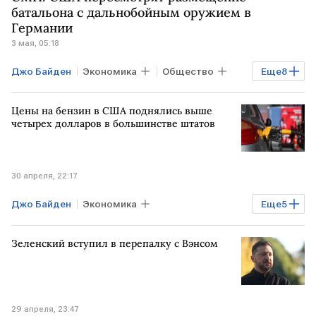
УКРАИНА
США
Киев
батальона с дальнобойным оружием в
Германии
Дональд Трамп
Владимир Зеленский
3 мая, 05:18
Джо Байден
Экономика
Общество
Еще
8
Мировая экономика
ГЕРМАНИЯ
Цены на бензин в США поднялись выше
США
ИРАН
Дональд Трамп
четырех долларов в большинстве штатов
Фридрих Мерц
Financial Times
ЕС
30 апреля, 22:17
Джо Байден
Экономика
Еще
5
Мировая экономика
США
Зеленский вступил в перепалку с Вэнсом
Калифорния
Дональд Трамп
ИРАН
29 апреля, 23:47