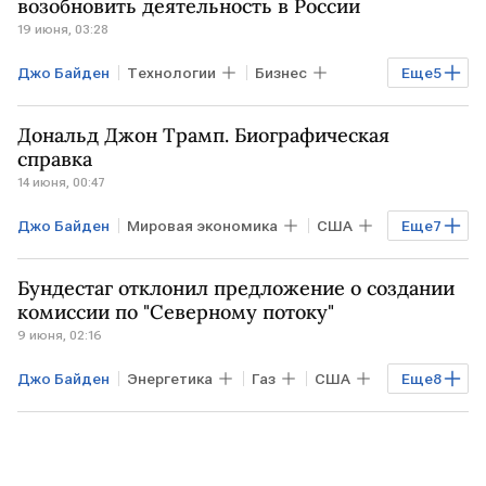
возобновить деятельность в России
19 июня, 03:28
Джо Байден
Технологии
Бизнес
Еще
5
РОССИЯ
США
Дональд Трамп
Дональд Джон Трамп. Биографическая
AmCham
Ведомости
справка
14 июня, 00:47
Джо Байден
Мировая экономика
США
Еще
7
ИРАН
Нью-Йорк
Дональд Трамп
Бундестаг отклонил предложение о создании
Мадуро
Конгресс США
комиссии по "Северному потоку"
9 июня, 02:16
Верховный суд
Trump Organization
Джо Байден
Энергетика
Газ
США
Еще
8
ГЕРМАНИЯ
КИТАЙ
Сеймур Херш
Дмитрий Песков
Бундестаг
АдГ