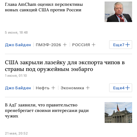
Глава AmCham оценил перспективы
новых санкций США против России
5 июня, 18:48
Джо Байден
ПМЭФ-2026
РОССИЯ
Еще
7
Мировая экономика
США
США закрыли лазейку для экспорта чипов в
ВАШИНГТОН
ЗАПАД
Марко Рубио
страны под оружейным эмбарго
1 июня, 01:10
ПМЭФ
AmCham
Джо Байден
Нефть
Экономика
Еще
4
США
МАКАО
КИТАЙ
В АдГ заявили, что правительство
Дональд Трамп
пренебрегает своими интересами ради
чужих
21 мая, 20:52