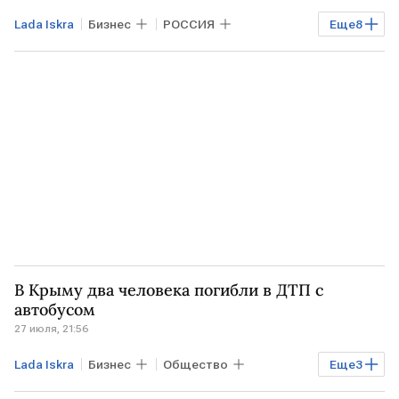
Lada Iskra
Бизнес
РОССИЯ
Еще
8
Общество
КРЫМ
РФ
СИМФЕРОПОЛЬ
СК РФ
МВД
Lada Niva Legend
Lada X-Cross 5
В Крыму два человека погибли в ДТП с
автобусом
27 июля, 21:56
Lada Iskra
Бизнес
Общество
Еще
3
КРЫМ
МВД
Lada Niva Legend