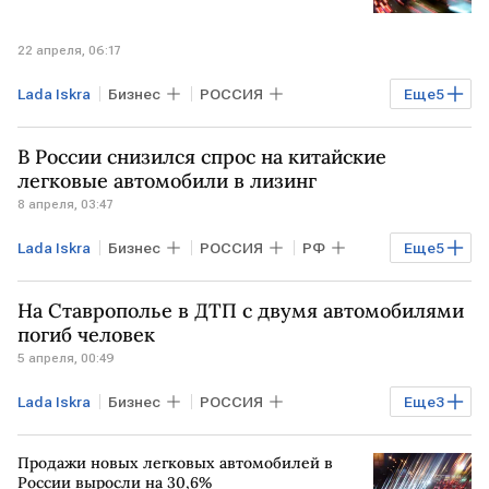
22 апреля, 06:17
Lada Iskra
Бизнес
РОССИЯ
Еще
5
Финансы
Haval
Chery
В России снизился спрос на китайские
Lada Niva Legend
Lada X-Cross 5
легковые автомобили в лизинг
8 апреля, 03:47
Lada Iskra
Бизнес
РОССИЯ
РФ
Еще
5
Альфа-Лизинг
Haval
Lada
На Ставрополье в ДТП с двумя автомобилями
Lada Niva Legend
Lada X-Cross 5
погиб человек
5 апреля, 00:49
Lada Iskra
Бизнес
РОССИЯ
Еще
3
Общество
Lada Niva Legend
Продажи новых легковых автомобилей в
Lada X-Cross 5
России выросли на 30,6%