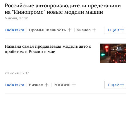
Российские автопроизводители представили
Lada X-Cross 5
на "Иннопроме" новые модели машин
6 июля, 07:32
Lada Iskra
Промышленность
Бизнес
Еще
9
РОССИЯ
МОСКВА
Названа самая продаваемая модель авто с
Калужская область
Тульская область
пробегом в России в мае
Ростех
АвтоВАЗ
Минпромторг
Lada Niva Legend
Lada X-Cross 5
23 июня, 07:17
Lada Iskra
Бизнес
РОССИЯ
Еще
2
Lada Niva Legend
Lada X-Cross 5