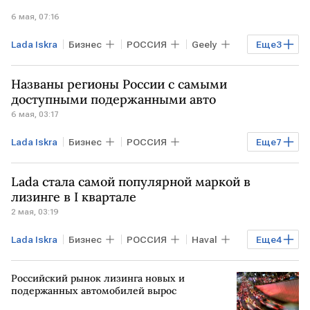
6 мая, 07:16
Lada Iskra
Бизнес
РОССИЯ
Geely
Еще
3
Toyota
Lada Niva Legend
Названы регионы России с самыми
Lada X-Cross 5
доступными подержанными авто
6 мая, 03:17
Lada Iskra
Бизнес
РОССИЯ
Еще
7
Экономика
Рязанская область
Lada стала самой популярной маркой в
МОСКВА
САНКТ-ПЕТЕРБУРГ
лизинге в I квартале
2 мая, 03:19
Авито Работа
Lada Niva Legend
Lada Iskra
Бизнес
РОССИЯ
Haval
Еще
4
Lada X-Cross 5
Geely
Chery
Lada Niva Legend
Российский рынок лизинга новых и
Lada X-Cross 5
подержанных автомобилей вырос