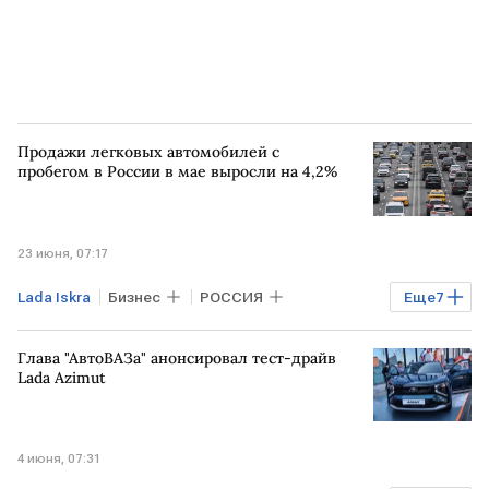
Продажи легковых автомобилей с
пробегом в России в мае выросли на 4,2%
23 июня, 07:17
Lada Iskra
Бизнес
РОССИЯ
Еще
7
Экономика
РФ
Toyota
Kia
Глава "АвтоВАЗа" анонсировал тест-драйв
Hyundai
Lada Niva Legend
Lada Azimut
Lada X-Cross 5
4 июня, 07:31