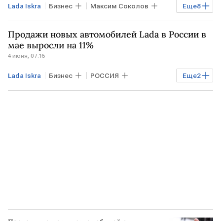
Lada Iskra
Бизнес
Максим Соколов
Еще
8
Антон Силуанов
АвтоВАЗ
Lada
Продажи новых автомобилей Lada в России в
Сбербанк
Lada Niva Legend
мае выросли на 11%
4 июня, 07:16
Lada X-Cross 5
ПМЭФ-2026
ПМЭФ
Lada Iskra
Бизнес
РОССИЯ
Еще
2
Lada Niva Legend
Lada X-Cross 5