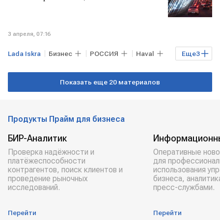
3 апреля, 07:16
Lada Iskra
Бизнес
РОССИЯ
Haval
Еще
3
Geely
Lada Niva Legend
Показать еще 20 материалов
Lada X-Cross 5
Продукты Прайм для бизнеса
БИР-Аналитик
Информационн
Проверка надёжности и
Оперативные ново
платёжеспособности
для профессионал
контрагентов, поиск клиентов и
использования уп
проведение рыночных
бизнеса, аналитик
исследований.
пресс-службами.
Перейти
Перейти