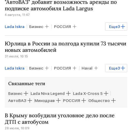
"АвтоВАЗ" добавит возможность аренды по
подписке автомобиля Lada Largus
4 августа, 11:47
Lada Iskra
Бизнес
РОССИЯ
Еще
3
МОСКВА
АвтоВАЗ
Юрлица в России за полгода купили 73 тысячи
Lada Niva Legend
Lada X-Cross 5
новых автомобилей
31 июля, 10:15
Lada Iskra
Бизнес
РОССИЯ
Haval
Еще
3
Geely
Lada Niva Legend
Связанные теги
Lada X-Cross 5
Бизнес
Lada Niva Legend
Lada X-Cross 5
АвтоВАЗ
Минздрав
РОССИЯ
Общество
В Крыму возбудили уголовное дело после
ДТП с автобусом
28 июля, 10:09