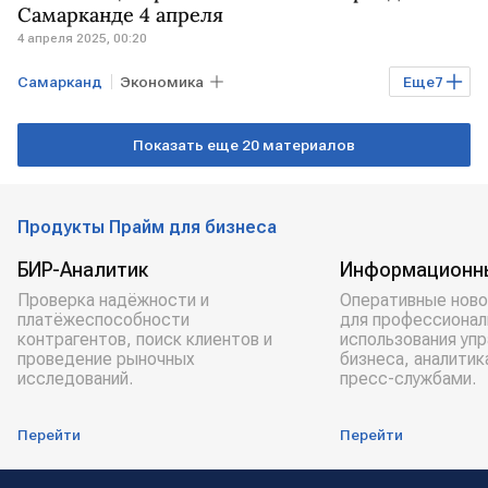
аэропорт Домодедово
Самарканде 4 апреля
4 апреля 2025, 00:20
аэропорт Шереметьево
Самарканд
Экономика
Еще
7
Мировая экономика
Показать еще 20 материалов
ЦЕНТРАЛЬНАЯ АЗИЯ
УЗБЕКИСТАН
Кая Каллас
Шавкат Мирзиеев
Продукты Прайм для бизнеса
Урсула фон дер Ляйен
ЕС
БИР-Аналитик
Информационн
Проверка надёжности и
Оперативные ново
платёжеспособности
для профессионал
контрагентов, поиск клиентов и
использования уп
проведение рыночных
бизнеса, аналитик
исследований.
пресс-службами.
Перейти
Перейти