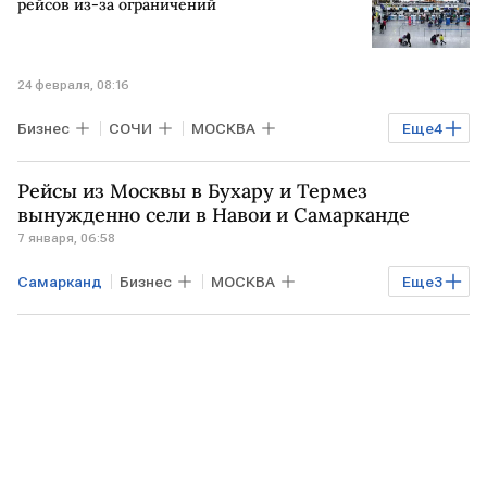
аэропорт Домодедово
рейсов из-за ограничений
аэропорт Толмачево
S7
24 февраля, 08:16
Бизнес
СОЧИ
МОСКВА
Еще
4
САНКТ-ПЕТЕРБУРГ
Росавиация
Рейсы из Москвы в Бухару и Термез
Азимут
Воздушный транспорт
вынужденно сели в Навои и Самарканде
7 января, 06:58
Самарканд
Бизнес
МОСКВА
Еще
3
Uzbekistan Airways
Аэрофлот
Азимут