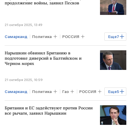
Uzbekistan Airways
аэропорт Пулково
продолжение войны, заявил Песков
21 октября 2025, 13:49
Самарканд
Политика
РОССИЯ
Еще
7
Общество
РФ
ЕВРОПА
Нарышкин обвинил Британию в
Дмитрий Песков
Сергей Нарышкин
подготовке диверсий в Балтийском и
Черном морях
НАТО
СНГ
21 октября 2025, 10:59
Самарканд
Политика
Газ
РОССИЯ
Еще
5
Черное море
РФ
Британия и ЕС задействуют против России
Сергей Нарышкин
ЕС
СНГ
все рычаги, заявил Нарышкин