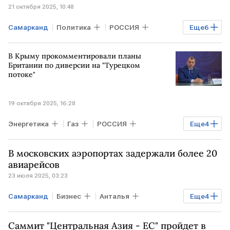
21 октября 2025, 10:48
Самарканд
Политика
РОССИЯ
Еще
6
Мировая экономика
В Крыму прокомментировали планы
ВЕЛИКОБРИТАНИЯ
РФ
Британии по диверсии на "Турецком
потоке"
Сергей Нарышкин
ЕС
СНГ
19 октября 2025, 16:28
Энергетика
Газ
РОССИЯ
Еще
4
СЕРБИЯ
ВЕНГРИЯ
ТУРЦИЯ
В московских аэропортах задержали более 20
Газопровод "Турецкий поток"
авиарейсов
23 июля 2025, 03:23
Самарканд
Бизнес
Анталья
Еще
4
Ульяновск
аэропорт Внуково
Саммит "Центральная Азия - ЕС" пройдет в