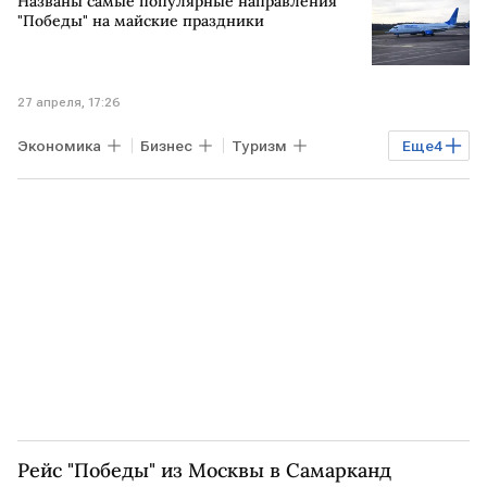
Названы самые популярные направления
Никита Михалков
Союзмультфильм
"Победы" на майские праздники
27 апреля, 17:26
Экономика
Бизнес
Туризм
Еще
4
РОССИЯ
СОЧИ
САНКТ-ПЕТЕРБУРГ
КАЛИНИНГРАД
Рейс "Победы" из Москвы в Самарканд