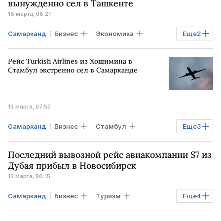
вынужденно сел в Ташкенте
16 марта, 06:21
Самарканд
Бизнес
Экономика
Еще
2
Ташкент
МОСКВА
Рейс Turkish Airlines из Хошимина в
Стамбул экстренно сел в Самарканде
13 марта, 07:50
Самарканд
Бизнес
Стамбул
Еще
3
ФРАНЦИЯ
Turkish Airlines
Последний вывозной рейс авиакомпании S7 из
Boeing 787 Dreamliner
Дубая прибыл в Новосибирск
12 марта, 06:15
Самарканд
Бизнес
Туризм
Еще
4
РОССИЯ
Дубай
НОВОСИБИРСК