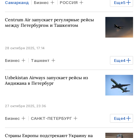
Самарканд
Бизнес
РОССИЯ
Еще
5
Владивосток
УЗБЕКИСТАН
Centrum Air запускает регулярные рейсы
Centrum Air
A321neo
Airbus A321
между Петербургом и Ташкентом
28 октября 2025, 17:14
Бизнес
Ташкент
Еще
4
САНКТ-ПЕТЕРБУРГ
БАНГКОК
Uzbekistan Airways запускает рейсы из
аэропорт Пулково
Centrum Air
Андижана в Петербург
A320neo
27 октября 2025, 23:36
Бизнес
САНКТ-ПЕТЕРБУРГ
Еще
4
УЗБЕКИСТАН
Ташкент
Страны Европы подстрекают Украину на