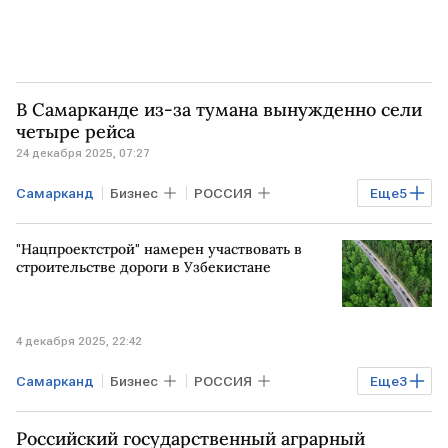
В Самарканде из-за тумана вынужденно сели
четыре рейса
24 декабря 2025, 07:27
Самарканд
Бизнес
РОССИЯ
Еще
5
МОСКВА
САНКТ-ПЕТЕРБУРГ
"Нацпроектстрой" намерен участвовать в
Аэрофлот
Азимут
строительстве дороги в Узбекистане
Uzbekistan Airways
4 декабря 2025, 22:42
Самарканд
Бизнес
РОССИЯ
Еще
3
УЗБЕКИСТАН
Ташкент
Российский государственный аграрный