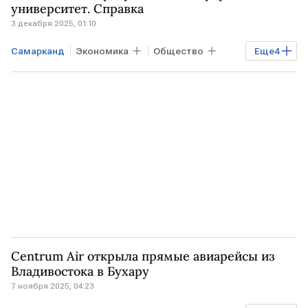
Шавкат Мирзиеев
университет. Справка
3 декабря 2025, 01:10
Самарканд
Экономика
Общество
Еще
4
МОСКВА
РФ
Николай Вавилов
РАН
Centrum Air открыла прямые авиарейсы из
Владивостока в Бухару
7 ноября 2025, 04:23