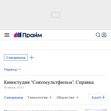
Самарканд
Период
Киностудия "Союзмультфильм". Справка
10 июня, 01:07
Самарканд
Технологии
Общество
Еще
5
МОСКВА
РФ
Владимир Путин