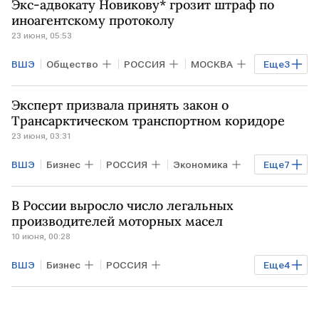
Экс-адвокату Новикову* грозит штраф по
иноагентскому протоколу
23 июня, 05:53
ВШЭ
Общество
РОССИЯ
МОСКВА
Еще
3
РФ
Росфинмониторинг
ВС РФ
Эксперт призвала принять закон о
Трансарктическом транспортном коридоре
23 июня, 03:31
ВШЭ
Бизнес
РОССИЯ
Экономика
Еще
7
РФ
АРКТИКА
САНКТ-ПЕТЕРБУРГ
В России выросло число легальных
Алексей Чекунков
Владимир Путин
производителей моторных масел
10 июня, 00:28
ООН
Минвостокразвития
ВШЭ
Бизнес
РОССИЯ
Еще
4
Промышленность
ГЕРМАНИЯ
КИТАЙ
ЦРПТ