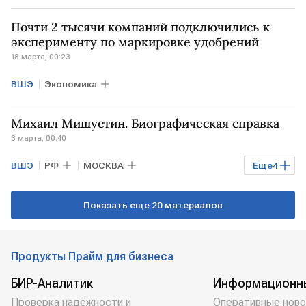
РФ
Кирилл Дмитриев
Instagram
Почти 2 тысячи компаний подключились к
эксперименту по маркировке удобрений
18 марта, 00:23
ВШЭ
Экономика
Михаил Мишустин. Биографическая справка
3 марта, 00:40
ВШЭ
РФ
МОСКВА
Еще
4
Михаил Мишустин
Владимир Путин
Показать еще 20 материалов
ОЭЗ
ФНС России
Продукты Прайм для бизнеса
БИР-Аналитик
Информационн
Проверка надёжности и
Оперативные ново