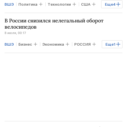
ВШЭ
Политика
Технологии
США
Еще
4
ВАШИНГТОН
МГТУ им. Н.Э. Баумана
В России снизился нелегальный оборот
КИТАЙ
МИРЭА
велосипедов
8 июля, 00:17
ВШЭ
Бизнес
Экономика
РОССИЯ
Еще
1
Омская область