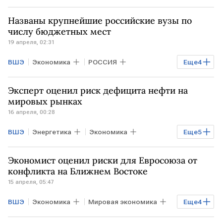
Биньямин Нетаньяху
Аббас Аракчи
Названы крупнейшие российские вузы по
Дональд Трамп
МИД
золото
числу бюджетных мест
19 апреля, 02:31
ВШЭ
Экономика
РОССИЯ
Еще
4
Финансы
РФ
Михаил Мишустин
Эксперт оценил риск дефицита нефти на
Минобрнауки
МГТУ им. Н.Э. Баумана
мировых рынках
16 апреля, 00:28
ВШЭ
Энергетика
Экономика
Еще
5
Мировая экономика
США
ИРАН
Экономист оценил риски для Евросоюза от
БЛИЖНИЙ ВОСТОК
Дональд Трамп
конфликта на Ближнем Востоке
15 апреля, 05:47
ВШЭ
Экономика
Мировая экономика
Еще
4
БЛИЖНИЙ ВОСТОК
КИТАЙ
США