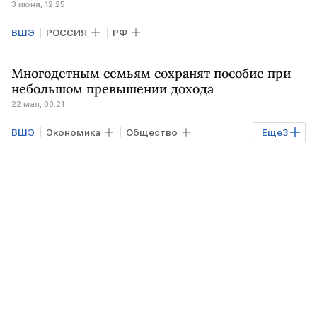
3 июня, 12:25
ВШЭ
РОССИЯ
РФ
Многодетным семьям сохранят пособие при
небольшом превышении дохода
22 мая, 00:21
ВШЭ
Экономика
Общество
Еще
3
МОСКВА
Юлия Коваленко
РЭУ им. Г.В.Плеханова