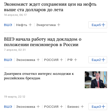
Экономист ждет сохранения цен на нефть
ЕС
выше ста долларов до лета
14 апреля, 06:17
ВШЭ
Нефть
Энергетика
Еще
5
Экономика
США
ВШЭ начала работу над докладом о
Ормузский пролив
ИРАН
положении пенсионеров в России
7 апреля, 02:31
Дональд Трамп
ВШЭ
Экономика
РОССИЯ
РФ
Еще
2
НИУ ВШЭ
Росстат
Дмитриев отметил интерес молодежи к
российским брендам
19 марта, 22:12
ВШЭ
Экономика
РОССИЯ
Бизнес
Еще
3