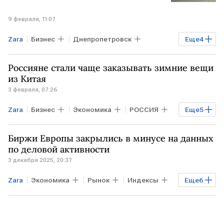
9 февраля, 11:07
Zara
Бизнес
Днепропетровск
Еще
4
Одесса
ХАРЬКОВ
Inditex
Россияне стали чаще заказывать зимние вещи
Bershka
из Китая
3 февраля, 07:26
Zara
Бизнес
Экономика
РОССИЯ
Еще
5
КИТАЙ
ГЕРМАНИЯ
ЯПОНИЯ
Биржи Европы закрылись в минусе на данных
Uniqlo
Adidas
по деловой активности
3 декабря 2025, 20:37
Zara
Экономика
Рынок
Индексы
Еще
6
Торги
ВЕЛИКОБРИТАНИЯ
ЕВРОПА
ЛОНДОН
DAX
S&P