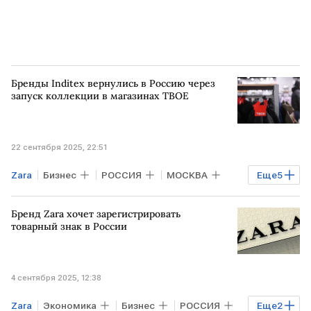
Бренды Inditex вернулись в Россию через
запуск коллекции в магазинах ТВОЕ
22 сентября 2025, 22:51
Zara
Бизнес
РОССИЯ
МОСКВА
Еще
5
САНКТ-ПЕТЕРБУРГ
КАЗАНЬ
Inditex
Бренд Zara хочет зарегистрировать
Bershka
Мировая экономика
товарный знак в России
4 сентября 2025, 12:38
Zara
Экономика
Бизнес
РОССИЯ
Еще
2