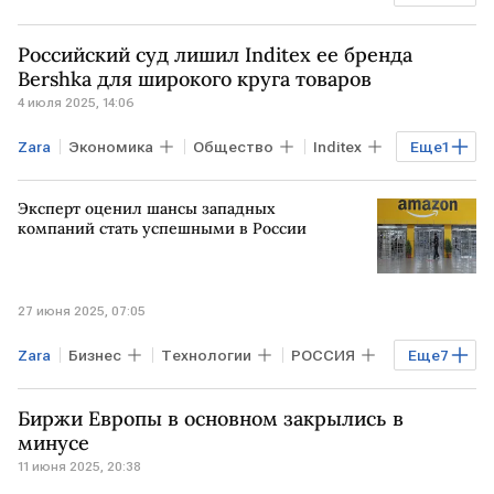
Inditex
Uniqlo
Российский суд лишил Inditex ее бренда
Bershka для широкого круга товаров
4 июля 2025, 14:06
Zara
Экономика
Общество
Inditex
Еще
1
Роспатент
Эксперт оценил шансы западных
компаний стать успешными в России
27 июня 2025, 07:05
Zara
Бизнес
Технологии
РОССИЯ
Еще
7
РФ
МОСКВА
ИНДИЯ
Биржи Европы в основном закрылись в
Владимир Путин
Денис Мантуров
минусе
11 июня 2025, 20:38
АКИТ
Dior