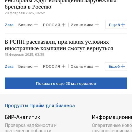
Рестораны ждут возвращения зарубежных
брендов в Россию
20 февраля 2025, 06:52
Zara
Бизнес
РОССИЯ
Экономика
Еще
8
МОСКВА
США
РФ
В РСПП рассказали, при каких условиях
Сергей Миронов
Юрий Ушаков
иностранные компании смогут вернуться
18 февраля 2025, 03:38
Сергей Лавров
ТЦ
Inditex
Zara
Бизнес
РОССИЯ
Экономика
Еще
6
МОСКВА
Петербург
Показать еще 20 материалов
САНКТ-ПЕТЕРБУРГ
Александр Шохин
РСПП
Bershka
Продукты Прайм для бизнеса
БИР-Аналитик
Информационн
Проверка надёжности и
Оперативные ново
платёжеспособности
для профессионал