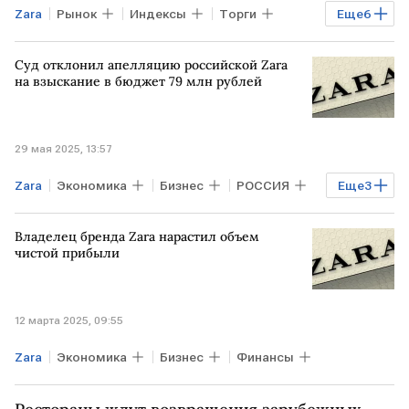
Zara
Рынок
Индексы
Торги
Еще
6
США
МОСКВА
ЕВРОПА
Суд отклонил апелляцию российской Zara
Дональд Трамп
DAX
Inditex
на взыскание в бюджет 79 млн рублей
29 мая 2025, 13:57
Zara
Экономика
Бизнес
РОССИЯ
Еще
3
РФ
СНГ
Inditex
Владелец бренда Zara нарастил объем
чистой прибыли
12 марта 2025, 09:55
Zara
Экономика
Бизнес
Финансы