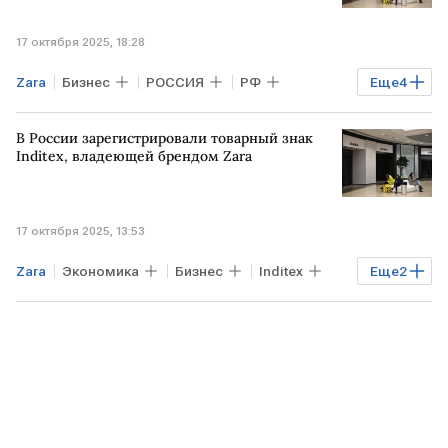
17 октября 2025, 18:28
Zara
Бизнес
РОССИЯ
РФ
Еще
4
МОСКВА
Московская область
В России зарегистрировали товарный знак
Inditex
Роспатент
Inditex, владеющей брендом Zara
17 октября 2025, 13:53
Zara
Экономика
Бизнес
Inditex
Еще
2
Роспатент
РОССИЯ