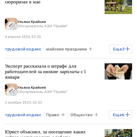
участники СВО
сюрпризах в мае
Ульяна Крайняя
Обозреватель АЭИ "Прайм"
4 апреля 2024, 03:30
трудовой кодекс
майские праздники
Еще
3
юрист
зарплата
Эксперт рассказала о штрафе для
производственный календарь на 2024 год
работодателей за низкие зарплаты с 1
января
Ульяна Крайняя
Обозреватель АЭИ "Прайм"
2 ноября 2023, 02:02
трудовой кодекс
Право
Общество
Еще
6
Эксклюзив
штраф
МРОТ
Юрист объяснил, за посещение каких
работодатели
КоАП
ТК