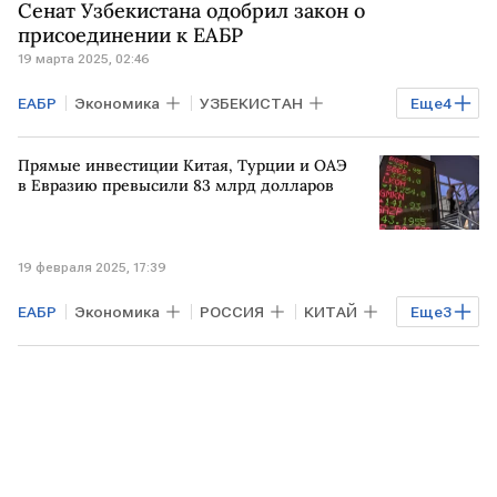
Сенат Узбекистана одобрил закон о
присоединении к ЕАБР
19 марта 2025, 02:46
ЕАБР
Экономика
УЗБЕКИСТАН
Еще
4
Астана
САНКТ-ПЕТЕРБУРГ
Прямые инвестиции Китая, Турции и ОАЭ
Шавкат Мирзиеев
ЕАЭС
в Евразию превысили 83 млрд долларов
19 февраля 2025, 17:39
ЕАБР
Экономика
РОССИЯ
КИТАЙ
Еще
3
ТУРЦИЯ
Мировая экономика
ОАЭ