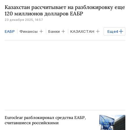
КАЗАХСТАН
АРМЕНИЯ
Казахстан рассчитывает на разблокировку еще
БЕЛОРУССИЯ
Нацбанк
120 миллионов долларов ЕАБР
23 декабря 2025, 14:57
ЕАБР
Финансы
Банки
КАЗАХСТАН
Еще
4
АРМЕНИЯ
БЕЛОРУССИЯ
Euroclear
НРД
Euroclear разблокировал средства ЕАБР,
считавшиеся российскими