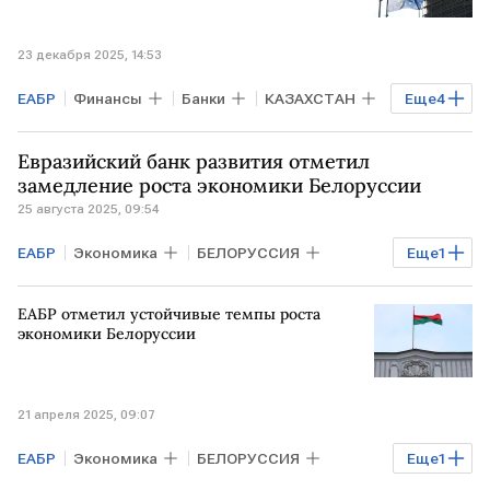
23 декабря 2025, 14:53
ЕАБР
Финансы
Банки
КАЗАХСТАН
Еще
4
АРМЕНИЯ
БЕЛОРУССИЯ
Euroclear
Евразийский банк развития отметил
НРД
замедление роста экономики Белоруссии
25 августа 2025, 09:54
ЕАБР
Экономика
БЕЛОРУССИЯ
Еще
1
Александр Лукашенко
ЕАБР отметил устойчивые темпы роста
экономики Белоруссии
21 апреля 2025, 09:07
ЕАБР
Экономика
БЕЛОРУССИЯ
Еще
1