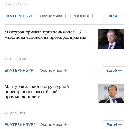
7 июля, 12:32
ЕКАТЕРИНБУРГ
Экономика
РОССИЯ
Еще
4
Промышленность
Александр Шохин
Мантуров призвал привлечь более 1,5
ФРП
Фонд развития промышленности
миллиона человек на промпредприятия
7 июля, 11:58
ЕКАТЕРИНБУРГ
Экономика
Еще
6
Промышленность
Бизнес
РФ
Мантуров заявил о структурной
Денис Мантуров
Минпромторг
перестройке в российской
промышленности
Кадры
7 июля, 11:41
ЕКАТЕРИНБУРГ
Экономика
Еще
4