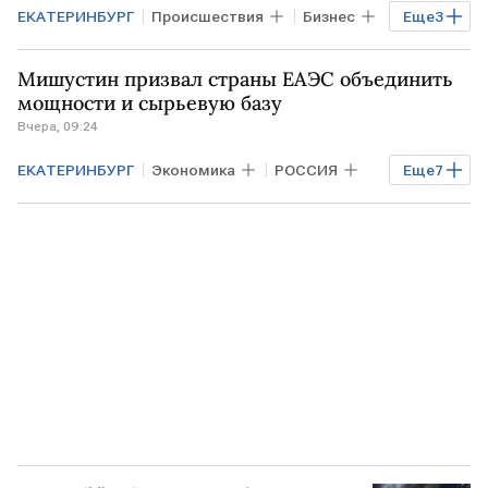
ЕКАТЕРИНБУРГ
Происшествия
Бизнес
Еще
3
Свердловская область
Wildberries
Мишустин призвал страны ЕАЭС объединить
пожар
мощности и сырьевую базу
Вчера, 09:24
ЕКАТЕРИНБУРГ
Экономика
РОССИЯ
Еще
7
Промышленность
РФ
Астана
Михаил Мишустин
ЕАЭС
Иннопром
Евразийская экономическая комиссия