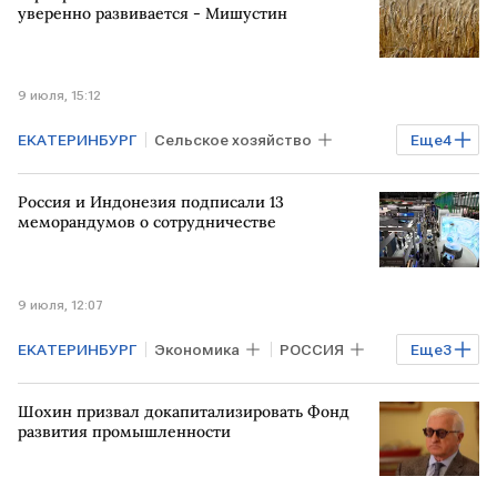
уверенно развивается - Мишустин
9 июля, 15:12
ЕКАТЕРИНБУРГ
Сельское хозяйство
Еще
4
РОССИЯ
РФ
Михаил Мишустин
Россия и Индонезия подписали 13
Иннопром
меморандумов о сотрудничестве
9 июля, 12:07
ЕКАТЕРИНБУРГ
Экономика
РОССИЯ
Еще
3
Промышленность
ИНДОНЕЗИЯ
Шохин призвал докапитализировать Фонд
Иннопром
развития промышленности