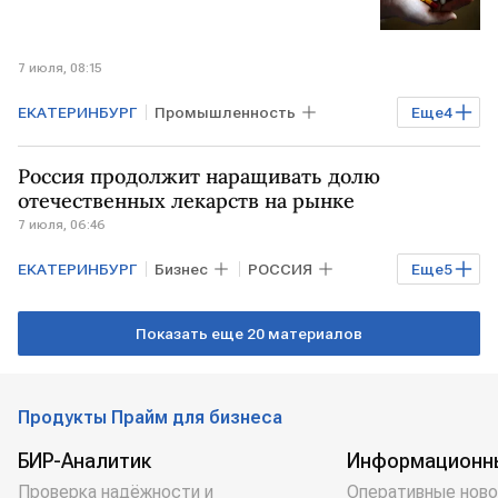
7 июля, 08:15
ЕКАТЕРИНБУРГ
Промышленность
Еще
4
Бизнес
РФ
Минпромторг
Россия продолжит наращивать долю
Иннопром
отечественных лекарств на рынке
7 июля, 06:46
ЕКАТЕРИНБУРГ
Бизнес
РОССИЯ
Еще
5
Экономика
ИНДОНЕЗИЯ
Показать еще 20 материалов
КАЗАХСТАН
Минпромторг
Иннопром
Продукты Прайм для бизнеса
БИР-Аналитик
Информационн
Проверка надёжности и
Оперативные ново