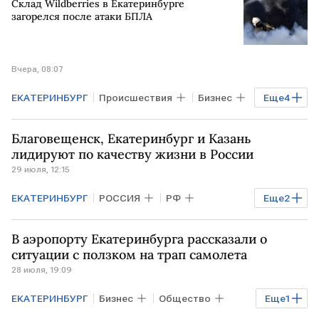
Склад Wildberries в Екатеринбурге
загорелся после атаки БПЛА
Вчера, 08:07
ЕКАТЕРИНБУРГ
Происшествия
Бизнес
Еще
4
РОССИЯ
Свердловская область
Благовещенск, Екатеринбург и Казань
Wildberries
пожар
лидируют по качеству жизни в России
29 июля, 12:15
ЕКАТЕРИНБУРГ
РОССИЯ
РФ
Еще
2
Благовещенск
ВЭБ
В аэропорту Екатеринбурга рассказали о
ситуации с ползком на трап самолета
28 июля, 19:09
ЕКАТЕРИНБУРГ
Бизнес
Общество
Еще
1