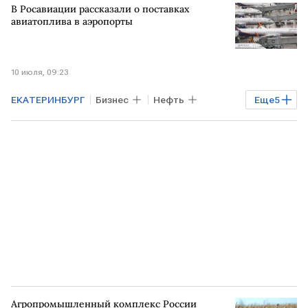
В Росавиации рассказали о поставках
САНКТ-ПЕТЕРБУРГ
Владимир Путин
авиатоплива в аэропорты
Роснефть
аэропорт Пулково
10 июля, 09:23
ЕКАТЕРИНБУРГ
Бизнес
Нефть
Еще
5
Александр Новак
Росавиация
Иннопром
авиатопливо
топливо
Агропромышленный комплекс России