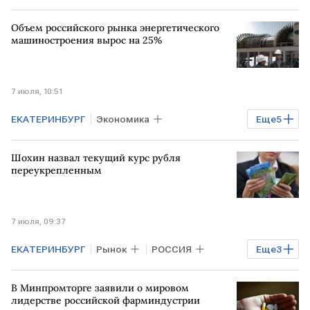
Промышленность
Бизнес
РФ
Объем российского рынка энергетического
Денис Мантуров
машиностроения вырос на 25%
7 июля, 10:51
ЕКАТЕРИНБУРГ
Экономика
Еще
5
Промышленность
РОССИЯ
РФ
Шохин назвал текущий курс рубля
Минпромторг
производство
переукрепленным
7 июля, 09:37
ЕКАТЕРИНБУРГ
Рынок
РОССИЯ
Еще
3
Александр Шохин
РСПП
В Минпромторге заявили о мировом
Иннопром
лидерстве российской фарминдустрии