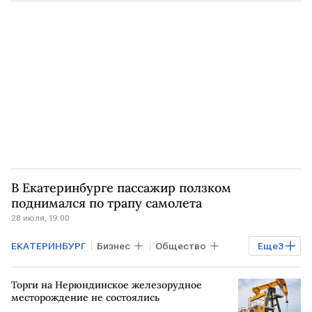
Уральские авиалинии
В Екатеринбурге пассажир ползком
поднимался по трапу самолета
28 июля, 19:00
ЕКАТЕРИНБУРГ
Бизнес
Общество
Еще
3
РОССИЯ
МОСКВА
Торги на Нерюндинское железорудное
Уральские авиалинии
месторождение не состоялись