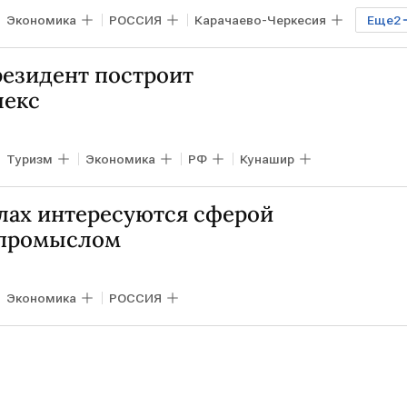
Экономика
РОССИЯ
Карачаево-Черкесия
Еще
2
резидент построит
лекс
Туризм
Экономика
РФ
Кунашир
лах интересуются сферой
 промыслом
Экономика
РОССИЯ