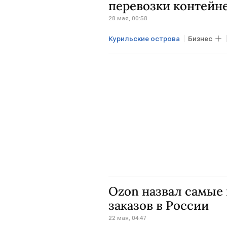
перевозки контейн
28 мая, 00:58
Курильские острова
Бизнес
Минпромторг
СДЭК
Ozon назвал самые
заказов в России
22 мая, 04:47