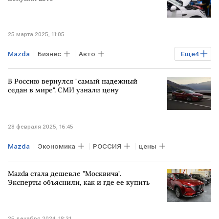
Ford
25 марта 2025, 11:05
Mazda
Бизнес
Авто
Еще
4
китайские авто
ремонт
В Россию вернулся "самый надежный
Mercedes-Benz
Chery
Opel
седан в мире". СМИ узнали цену
28 февраля 2025, 16:45
Mazda
Экономика
РОССИЯ
цены
Mazda стала дешевле "Москвича".
Эксперты объяснили, как и где ее купить
25 декабря 2024, 18:31