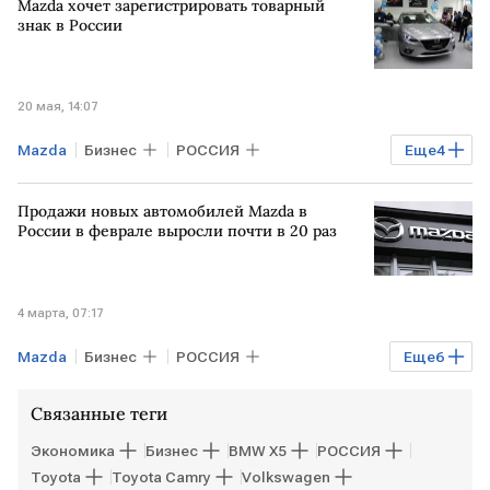
Mazda хочет зарегистрировать товарный
знак в России
20 мая, 14:07
Mazda
Бизнес
РОССИЯ
Еще
4
Владивосток
Роспатент
Соллерс
Продажи новых автомобилей Mazda в
Авто
России в феврале выросли почти в 20 раз
4 марта, 07:17
Mazda
Бизнес
РОССИЯ
Еще
6
Промышленность
Geely
Toyota
Связанные теги
Lada Niva Legend
Lada X-Cross 5
Экономика
Бизнес
BMW X5
РОССИЯ
Lada Iskra
Toyota
Toyota Camry
Volkswagen