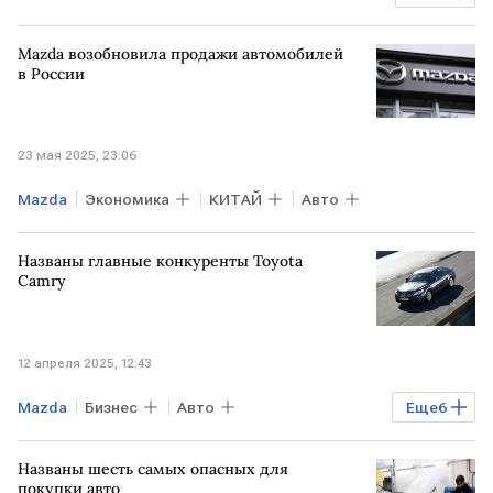
Авто
Mazda возобновила продажи автомобилей
в России
23 мая 2025, 23:06
Mazda
Экономика
КИТАЙ
Авто
Названы главные конкуренты Toyota
Camry
12 апреля 2025, 12:43
Mazda
Бизнес
Авто
Еще
6
продажи автомобилей
Toyota
Названы шесть самых опасных для
Toyota Camry
Chevrolet
Skoda
покупки авто