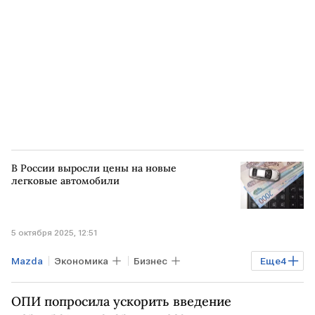
В России выросли цены на новые
легковые автомобили
5 октября 2025, 12:51
Mazda
Экономика
Бизнес
Еще
4
РОССИЯ
Toyota
BMW
ОПИ попросила ускорить введение
Toyota Camry
Авто