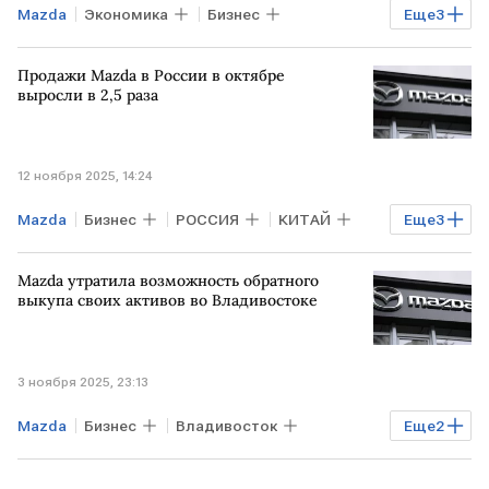
Mazda
Экономика
Бизнес
Еще
3
РОССИЯ
Владивосток
ВТБ
Продажи Mazda в России в октябре
Соллерс
выросли в 2,5 раза
12 ноября 2025, 14:24
Mazda
Бизнес
РОССИЯ
КИТАЙ
Еще
3
Владивосток
Соллерс
Авто
Mazda утратила возможность обратного
выкупа своих активов во Владивостоке
3 ноября 2025, 23:13
Mazda
Бизнес
Владивосток
Еще
2
Соллерс
Sollers