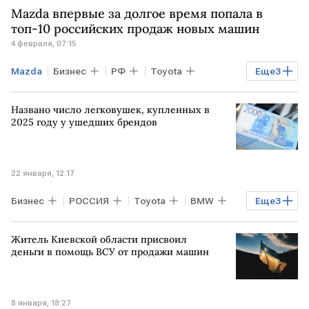
Mazda впервые за долгое время попала в
топ-10 российских продаж новых машин
4 февраля, 07:15
Mazda
Бизнес
РФ
Toyota
Еще
3
Lada Vision 4x4
Lada X-Cross 5
Названо число легковушек, купленных в
Lada Largus
2025 году у ушедших брендов
22 января, 12:17
Бизнес
РОССИЯ
Toyota
BMW
Еще
3
Kia
Toyota Camry
BMW X5
Житель Киевской области присвоил
деньги в помощь ВСУ от продажи машин
8 января, 18:27