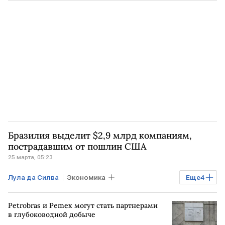
БРАЗИЛИЯ
ИСПАНИЯ
Бразилия выделит $2,9 млрд компаниям,
пострадавшим от пошлин США
25 марта, 05:23
Лула да Силва
Экономика
Еще
4
Мировая экономика
США
Petrobras и Pemex могут стать партнерами
БЛИЖНИЙ ВОСТОК
БРАЗИЛИЯ
в глубоководной добыче