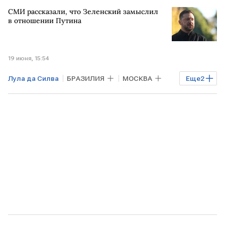
УРУГВАЙ
АРГЕНТИНА
СМИ рассказали, что Зеленский замыслил
Владимир Путин
МИД
в отношении Путина
19 июня, 15:54
Лула да Силва
БРАЗИЛИЯ
МОСКВА
Еще
2
Владимир Путин
УКРАИНА