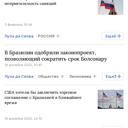
неприемлемость санкций
2 февраля, 15:04
Лула да Силва
РОССИЯ
Еще
6
Мировая экономика
БРАЗИЛИЯ
В Бразилии одобрили законопроект,
РФ
МОСКВА
Михаил Мишустин
позволяющий сократить срок Болсонару
18 декабря 2025, 03:41
Большой театр
Лула да Силва
Общество
Экономика
Еще
3
Мировая экономика
БРАЗИЛИЯ
США хотели бы заключить торговое
Верховный суд
соглашение с Бразилией в ближайшее
время
10 декабря 2025, 22:15