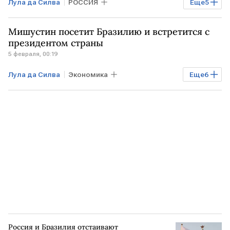
Лула да Силва
РОССИЯ
Еще
5
Мировая экономика
БРАЗИЛИЯ
Мишустин посетит Бразилию и встретится с
РФ
ЛАТИНСКАЯ АМЕРИКА
президентом страны
5 февраля, 00:19
Михаил Мишустин
Лула да Силва
Экономика
Еще
6
Мировая экономика
БРАЗИЛИЯ
РФ
МОСКВА
Михаил Мишустин
Большой театр
Россия и Бразилия отстаивают