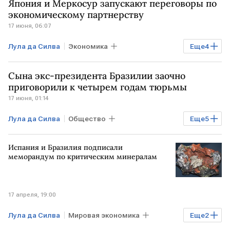
Япония и Меркосур запускают переговоры по
экономическому партнерству
17 июня, 06:07
Лула да Силва
Экономика
Еще
4
Мировая экономика
ЯПОНИЯ
Сына экс-президента Бразилии заочно
БРАЗИЛИЯ
АРГЕНТИНА
приговорили к четырем годам тюрьмы
17 июня, 01:14
Лула да Силва
Общество
Еще
5
Мировая экономика
США
Испания и Бразилия подписали
БРАЗИЛИЯ
Дональд Трамп
меморандум по критическим минералам
Верховный суд
17 апреля, 19:00
Лула да Силва
Мировая экономика
Еще
2