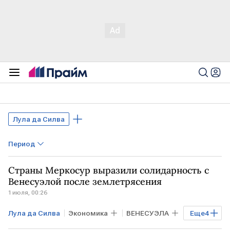
Лула да Силва
Период
Страны Меркосур выразили солидарность с
Венесуэлой после землетрясения
1 июля, 00:26
Лула да Силва
Экономика
ВЕНЕСУЭЛА
Еще
4