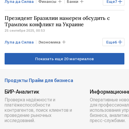
Лула да Силва
Финансы
Банки
Еще
7
США
БРАЗИЛИЯ
Сергей Лавров
Президент Бразилии намерен обсудить с
Дональд Трамп
МИД РФ
ШОС
Трампом конфликт на Украине
25 сентября 2025, 00:53
Мировая экономика
Лула да Силва
Экономика
Еще
6
Мировая экономика
Общество
Показать еще 20 материалов
БРАЗИЛИЯ
УКРАИНА
Дональд Трамп
ООН
Продукты Прайм для бизнеса
БИР-Аналитик
Информационн
Проверка надёжности и
Оперативные ново
платёжеспособности
для профессионал
контрагентов, поиск клиентов и
использования уп
проведение рыночных
бизнеса, аналитик
исследований.
пресс-службами.