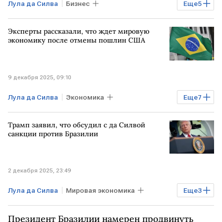
Лула да Силва
Бизнес
Еще
5
Мировая экономика
БРАЗИЛИЯ
Эксперты рассказали, что ждет мировую
США
РФ
Дональд Трамп
экономику после отмены пошлин США
9 декабря 2025, 09:10
Лула да Силва
Экономика
Еще
7
Мировая экономика
США
Трамп заявил, что обсудил с да Силвой
БРАЗИЛИЯ
Дональд Трамп
санкции против Бразилии
Дмитрий Куликов
АКРА
ЕС
2 декабря 2025, 23:49
Лула да Силва
Мировая экономика
Еще
3
США
БРАЗИЛИЯ
Дональд Трамп
Президент Бразилии намерен продвинуть