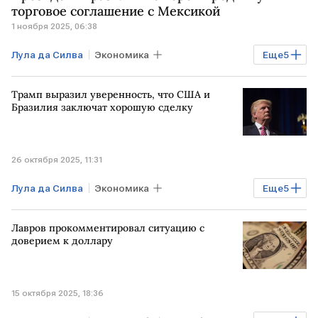
торговое соглашение с Мексикой
1 ноября 2025, 06:38
Лула да Силва
Экономика
Еще
5
Мировая экономика
МЕКСИКА
Трамп выразил уверенность, что США и
БРАЗИЛИЯ
АЗИЯ
Бразилия заключат хорошую сделку
Клаудия Шейнбаум
26 октября 2025, 11:31
Лула да Силва
Экономика
Еще
5
Мировая экономика
США
Лавров прокомментировал ситуацию с
БРАЗИЛИЯ
МАЛАЙЗИЯ
доверием к доллару
Дональд Трамп
15 октября 2025, 18:36