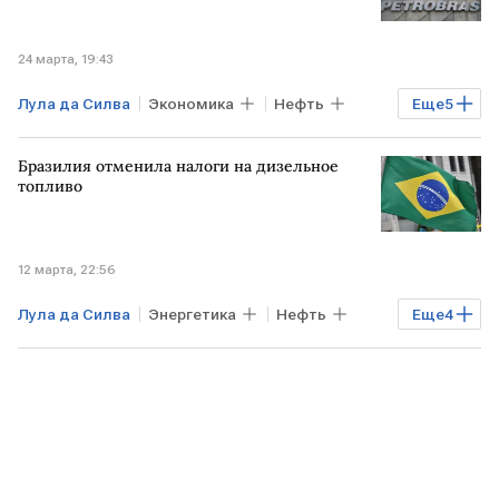
24 марта, 19:43
Лула да Силва
Экономика
Нефть
Еще
5
МЕКСИКА
БРАЗИЛИЯ
Бразилия отменила налоги на дизельное
Клаудия Шейнбаум
Petrobras
топливо
Pemex
12 марта, 22:56
Лула да Силва
Энергетика
Нефть
Еще
4
БРАЗИЛИЯ
БЛИЖНИЙ ВОСТОК
США
ФНС России