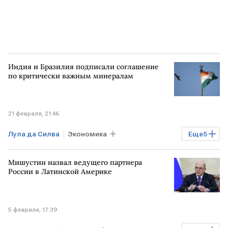
Индия и Бразилия подписали соглашение
по критически важным минералам
21 февраля, 21:46
Лула да Силва
Экономика
Еще
5
Мировая экономика
ИНДИЯ
Мишустин назвал ведущего партнера
БРАЗИЛИЯ
ЛАТИНСКАЯ АМЕРИКА
России в Латинской Америке
Нарендра Моди
5 февраля, 17:39