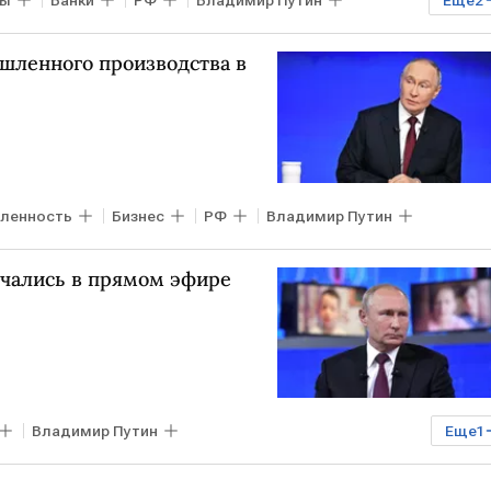
сы
Банки
РФ
Владимир Путин
Еще
2
года с Владимиром Путиным — 2025
шленного производства в
ленность
Бизнес
РФ
Владимир Путин
ачались в прямом эфире
Владимир Путин
Еще
1
ным — 2025