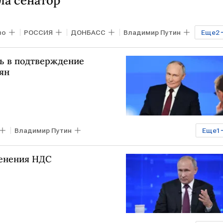
ла сенатор
во
РОССИЯ
ДОНБАСС
Владимир Путин
Еще
2
ть в подтверждение
ян
Владимир Путин
Еще
1
ным — 2025
менения НДС